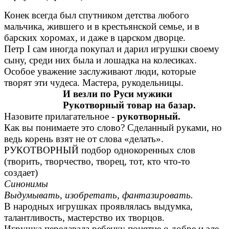
Конек всегда был спутником детства любого
мальчика, жившего и в крестьянской семье, и в
барских хоромах, и даже в царском дворце.
Петр I сам иногда покупал и дарил игрушки своему
сыну, среди них была и лошадка на колесиках.
Особое уважение заслуживают люди, которые
творят эти чудеса. Мастера, рукодельницы.
И везли по Руси мужики
Рукотворный товар на базар.
Назовите прилагательное -
рукотворный.
Как вы понимаете это слово? Сделанный руками, но
ведь корень взят не от слова «делать».
РУКОТВОРНЫЙ подбор однокоренных слов
(творить, творчество, творец, тот, кто что-то
создает)
Синонимы
Выдумывать, изобретать, фантазировать.
В народных игрушках проявлялась выдумка,
талантливость, мастерство их творцов.
Игрушка передавала ребенку понятие о добре и зле,