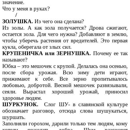
значение.
Что у меня в руках?
/
ЗОЛУШКА.
Из чего она сделана?
Из золы. А как зола получается? Дрова сжигают,
остается зола. Для чего нужна? Добавляют в землю,
чтобы уберечь растения от вредителей. Это первая
кукла, оберегала от злых сил.
КРУПЕНИЧКА или ЗЕРНУШКА.
Почему ее так
называют?
Юбка – это мешочек с крупой. Делалась она осенью,
после сбора урожая. Всю зиму дети играют,
прижимают к себе. Все зерно пропитывалось
любовью, добротой. Весной мешочек развязывали,
сеяли. Вырастал хороший урожай, приносил
здоровье людям.
ШУРКУНОК.
Слог ШУ- в славянской культуре
обозначает разговор, отсюда слова шушукаться,
шуршать.
Заполняли горохом, дарили только тем людям, кому
хотели пожелать добра. Шум разгоняет