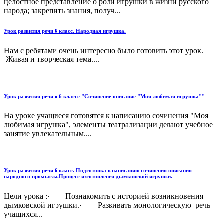
целостное представление о роли игрушки в жизни русского
народа; закрепить знания, получ...
Урок развития речи 6 класс. Народная игрушка.
Нам с ребятами очень интересно было готовить этот урок.
Живая и творческая тема....
Урок развития речи в 6 классе "Сочинение-описание "Моя любимая игрушка""
На уроке учащиеся готовятся к написанию сочинения "Моя
любимая игрушка", элементы театрализации делают учебное
занятие увлекательным....
Урок развития речи 6 класс. Подготовка к написанию сочинения-описания
народного промысла.Процесс изготовления дымковской игрушки.
Цели урока :· Познакомить с историей возникновения
дымковской игрушки.· Развивать монологическую речь
учащихся...