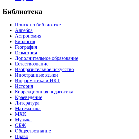
Библиотека
Поиск по библиотеке
Алгебра
Астрономия
Биология
География
Геометрия
Дополнительное образование
Естествознание
Изобразительное искусство
Иностранные языки
Информатика и ИКТ
История
Коррекционная педагогика
Краеведение
Литература
Математика
МХК
Музыка
ОБЖ
Обществознание
Право