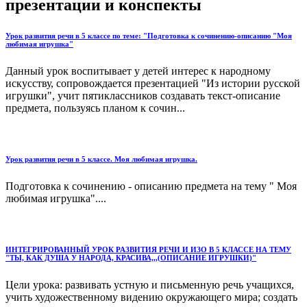
презентации и конспекты
Урок развития речи в 5 классе по теме: "Подготовка к сочинению-описанию "Моя
любимая игрушка"
Данный урок воспитывает у детей интерес к народному
искусству, сопровождается презентацией "Из истории русской
игрушки", учит пятиклассников создавать текст-описание
предмета, пользуясь планом к сочин...
Урок развития речи в 5 классе. Моя любимая игрушка.
Подготовка к сочинению - описанию предмета на тему " Моя
любимая игрушка"....
ИНТЕГРИРОВАННЫЙ УРОК РАЗВИТИЯ РЕЧИ И ИЗО В 5 КЛАССЕ НА ТЕМУ
"ТЫ, КАК ДУША У НАРОДА, КРАСИВА,,,(ОПИСАНИЕ ИГРУШКИ)"
Цели урока: развивать устную и письменную речь учащихся,
учить художественному видению окружающего мира; создать