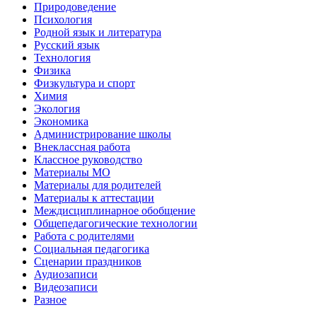
Природоведение
Психология
Родной язык и литература
Русский язык
Технология
Физика
Физкультура и спорт
Химия
Экология
Экономика
Администрирование школы
Внеклассная работа
Классное руководство
Материалы МО
Материалы для родителей
Материалы к аттестации
Междисциплинарное обобщение
Общепедагогические технологии
Работа с родителями
Социальная педагогика
Сценарии праздников
Аудиозаписи
Видеозаписи
Разное