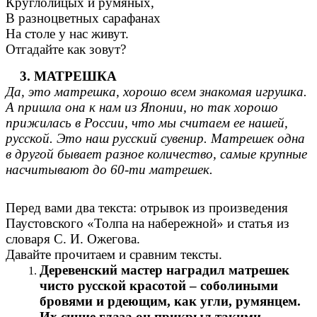
Круглолицых и румяных,
В разноцветных сарафанах
На столе у нас живут.
Отгадайте как зовут?
3. МАТРЕШКА
Да, это матрешка, хорошо всем знакомая игрушка.
А пришла она к нам из Японии, но так хорошо
прижилась в России, что мы считаем ее нашей,
русской. Это наш русский сувенир. Матрешек одна
в другой бывает разное количество, самые крупные
насчитывают до 60-ти матрешек.
Перед вами два текста: отрывок из произведения
Паустовского «Толпа на набережной» и статья из
словаря С. И. Ожегова.
Давайте прочитаем и сравним тексты.
Деревенский мастер наградил матрешек
чисто русской красотой – соболиными
бровями и рдеющим, как угли, румянцем.
Их синие глаза он прикрыл такими