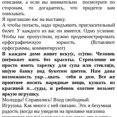
описания, а если вы внимательно посмотрите по
сторонам, то догадаетесь, что придется вам
описывать.
Я приглашаю вас на выставку.
А чтобы попасть, надо предъявить пригласительный
билет. У каждого из вас он имеется. Одно условие.
Чтобы нас пропустили, нужно продемонстрировать
орфографическую зоркость. (Вставляют
орфограммы, комментируют)
В каждом доме живет иску(с, сс)тво. Человек
(не)может жить без красоты. Стремление не
просто иметь тарелку для супа или стекля(н,
нн)ую банку под букетом цветов. Нам дана
возможность укр…шать себя и дом. Все же
приятнее носить нарядные вещи, кушать из
красивой п…суды, и ребенок охотнее возьмет
яркую игрушку.
Молодцы! Справились! Вход свободный.
Игрушка. Как много с ней связано. Это и безумная
радость (когда вы увидели на прилавке магазина
шикарную куклу) и вот она у вас дома; это и слезы