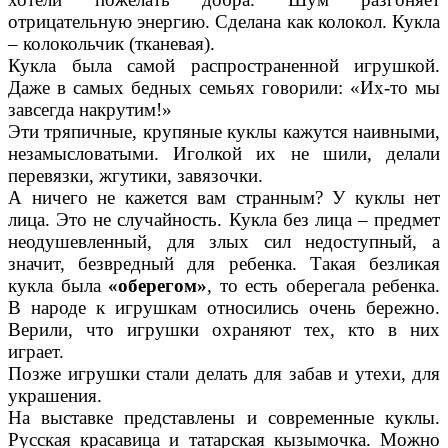
отрицательную энергию. Сделана как колокол. Кукла
– колокольчик (тканевая).
Кукла была самой распространенной игрушкой.
Даже в самых бедных семьях говорили: «Их-то мы
завсегда накрутим!»
Эти тряпичные, крупяные куклы кажутся наивными,
незамысловатыми. Иголкой их не шили, делали
перевязки, жгутики, завязочки.
А ничего не кажется вам странным? У куклы нет
лица. Это не случайность. Кукла без лица – предмет
неодушевленный, для злых сил недоступный, а
значит, безвредный для ребенка. Такая безликая
кукла была
«оберегом»
, то есть оберегала ребенка.
В народе к игрушкам относились очень бережно.
Верили, что игрушки охраняют тех, кто в них
играет.
Позже игрушки стали делать для забав и утехи, для
украшения.
На выставке представлены и современные куклы.
Русская красавица и татарская кызымочка. Можно