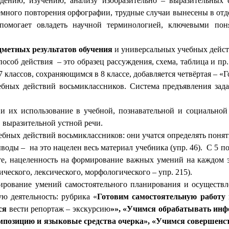
ию, изучению, анализу изобразительно – выразительных ср
темного повторения орфографии, трудные случаи вынесены в отд
могает овладеть научной терминологией, ключевыми поня
дметных результатов
обучения
и универсальных учебных дейст
особ действия – это образец рассуждения, схема, таблица и пр
 классов, сохраняющимся в 8 классе, добавляется четвёртая – 
ных действий восьмиклассников. Система предъявления зада
их использование в учебной, познавательной и социальной 
 выразительной устной речи.
бных действий восьмиклассников: они учатся определять поняти
воды – на это нацелен весь материал учебника (упр. 46). С 5 п
е, нацеленность на формирование важных умений на каждом эт
ческого, лексического, морфологического – упр. 215).
рование умений самостоятельного планирования и осуществле
ю деятельность: рубрика «
Готовим самостоятельную работу 
ся
вести репортаж – экскурсию
»», «Учимся
обрабатывать инф
омпозицию и языковые
средства очерка», «Учимся совершенс