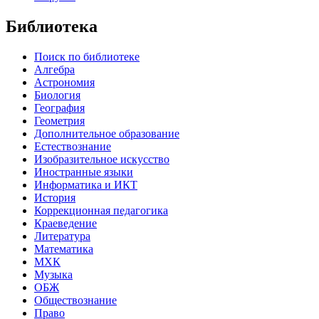
Библиотека
Поиск по библиотеке
Алгебра
Астрономия
Биология
География
Геометрия
Дополнительное образование
Естествознание
Изобразительное искусство
Иностранные языки
Информатика и ИКТ
История
Коррекционная педагогика
Краеведение
Литература
Математика
МХК
Музыка
ОБЖ
Обществознание
Право