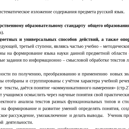
истематическое изложение содержания предмета русский язык.
ственному образовательному стандарту общего образования
).
метных и универсальных способов действий, а также опо
ующей, третьей ступени, являясь частью учебно – методическог
ы на формирование языка науки данной предметной области –
ные задания по информационно – смысловой обработке текстов ли
ности по получению, преобразованию и применению новых знани
лы отобраны и сгруппированы с учётом характера учебной реч
е тексты, даётся понятие «коммуникативного намерения» (стр.27
учащимся осмыслить через научные понятия свой практический
ектного анализа текстов разных функциональных типов и стиле
на формирование и развитие умений определять понятия, созда
еское рассуждение, умозаключение и делать выводы. Ученик пр
ой деятельности.