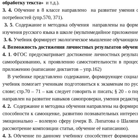
обработку текста»
и т.д.).
3. 4.
Обучение в 8 классе направлено на развитие умения о
потребностей (упр.570, 371).
3. 5
. Содержание и методика обучения направлены на форм
изучения русского языка в школе (мультимедийное приложение
3. 6.
Учебник формирует экологическое мышление обучающихся ч
4.
Возможность достижения личностных результатов обучен
4. 1
. ФГОС предусматривает достижение личностных результа
самообразованию, к проявлению самостоятельности в процес
приложению (написание диктантов – упр.162)
В учебнике представлено содержание, формирующее социальн
учебник помогает ученикам подготовиться к экзаменам по ру
слове; стр.70 – 71 – как следует говорить и писать; § 20 - 
направлен на развитие навыков самопроверки, умения редакти
4. 2.
Содержание и методика обучения направлены на формиров
способности к самооценке, развитию познавательных интерес
эмоционально – волевую сферу (очерк В. Липатова о Шаляпи
рассмотрение композиции статьи, обучение её написанию).
4. 3.
Обучение по данному учебнику способствует формиров