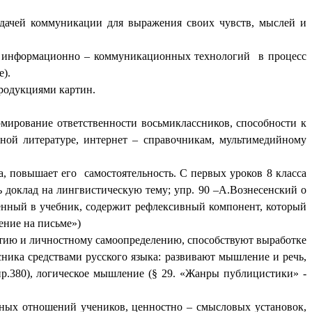
адачей коммуникации для выражения своих чувств, мыслей и
ия информационно – коммуникационных технологий в процесс
).
продукциями картин.
рмирование ответственности восьмиклассников, способности к
чной литературе, интернет – справочникам, мультимедийному
 повышает его самостоятельность. С первых уроков 8 класса
 доклад на лингвистическую тему; упр. 90 –А.Вознесенский о
лючённый в учебник, содержит рефлексивный компонент, который
ение на письме»)
тию и личностному самоопределению, способствуют выработке
ника средствами русского языка: развивают мышление и речь,
р.380), логическое мышление (§ 29. «Жанры публицистики» -
ных отношений учеников, ценностно – смысловых установок,