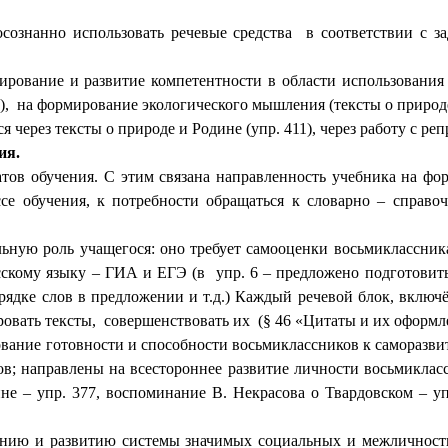
сознанно использовать речевые средства в соответствии с з
ирование и развитие компетентности в области использован
), на формирование экологического мышления (тексты о природе
ерез тексты о природе и Родине (упр. 411), через работу с ре
ия.
тов обучения. С этим связана направленность учебника на фо
се обучения, к потребности обращаться к словарно – справо
ую роль учащегося: оно требует самооценки восьмиклассника,
сскому языку – ГИА и ЕГЭ (в упр. 6 – предложено подготовить
о порядке слов в предложении и т.д.) Каждый речевой блок, вк
ровать тексты, совершенствовать их (§ 46 «Цитаты и их оформл
ание готовности и способности восьмиклассников к саморазви
ов; направлены на всестороннее развитие личности восьмикласс
не – упр. 377, воспоминание В. Некрасова о Твардовском – уп
анию и развитию системы значимых социальных и межличност