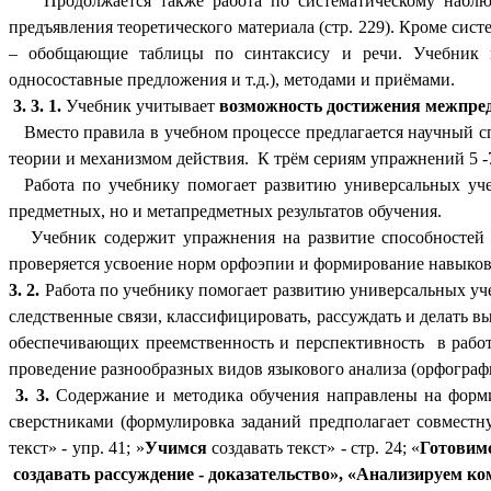
Продолжается также работа по систематическому наблюден
предъявления теоретического материала (стр. 229). Кроме сис
– обобщающие таблицы по синтаксису и речи. Учебник по
односоставные предложения и т.д.), методами и приёмами.
3. 3. 1.
Учебник учитывает
возможность достижения межпре
Вместо правила в учебном процессе предлагается научный сп
теории и механизмом действия. К трём сериям упражнений 5 -7
Работа по учебнику помогает развитию универсальных учеб
предметных, но и метапредметных результатов обучения.
Учебник содержит упражнения на развитие способностей и 
проверяется усвоение норм орфоэпии и формирование навыков
3. 2.
Работа по учебнику помогает развитию универсальных уче
следственные связи, классифицировать, рассуждать и делать вы
обеспечивающих преемственность и перспективность в работ
проведение разнообразных видов языкового анализа (орфографи
3. 3.
Содержание и методика обучения направлены на форми
сверстниками (формулировка заданий предполагает совместну
текст» - упр. 41; »
Учимся
создавать текст» - стр. 24; «
Готовим
создавать рассуждение -
доказательство», «Анализируем к