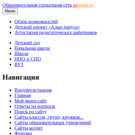
Образовательная социальная сеть
ns
portal.ru
Меню
Обзор возможностей
Детский проект «Алые паруса»
Аттестация педагогических работников
Детский сад
Начальная школа
Школа
НПО и СПО
ВУЗ
Навигация
Вход/регистрация
Главная
Мой мини-сайт
Ответы на вопросы
Поиск по сайту
Сайты классов, групп, кружков...
Сайты образовательных учреждений
Сайты коллег
Форумы