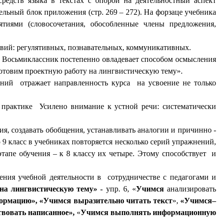
едств языка в текстах с опорой на деятельностный аспект
ельный блок приложения (стр. 269 – 272). На форзаце учебника
тиями (словосочетания, обособленные члены предложения,
вий: регулятивных, познавательных, коммуникативных.
. Восьмиклассник постепенно овладевает способом осмысления
«Готовим проектную работу на лингвистическую тему».
ний отражает направленность курса на усвоение не только
практике Усилено внимание к устной речи: систематически
я, создавать обобщения, устанавливать аналогии и причинно -
о 9 класс в учебниках повторяется несколько серий упражнений,
апе обучения – к 8 классу их четыре. Этому способствует и
ния учебной деятельности в сотрудничестве с педагогами и
на лингвистическую тему» -
упр. 6, «
Учимся
анализировать
ормацию»,
«Учимся выразительно читать текст
»,
«Учимся–
твовать написанное»,
«
Учимся выполнять
информационную