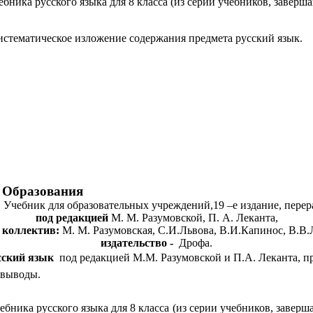
бника русского языка для 8 класса (из серии учебников, завер
истематическое изложение содержания предмета русский язык.
разования
:
Учебник для образовательных учреждений,19 –е издание, перерабо
под редакцией
М. М. Разумовской, П. А. Леканта,
 коллектив:
М. М. Разумовская, С.И.Львова, В.И.Капинос, В.В.Л
издательство -
Дрофа.
сский язык
под редакцией М.М. Разумовской и П.А. Леканта, п
 выводы.
бника русского языка для 8 класса (из серии учебников, заве