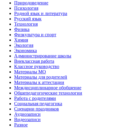
Природоведение
Психология
Родной язык и литература
Русский язык
Технология
Физика
Физкультура и спорт
Химия
Экология
Экономика
Администрирование школы
Внеклассная работа
Классное руководство
Материалы МО
Материалы для родителей
Материалы к аттестации
Междисциплинарное обобщение
Общепедагогические технологии
Работа с родителями
Социальная педагогика
Сценарии праздников
Аудиозаписи
Видеозаписи
Разное