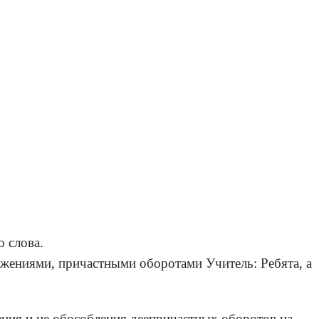
о слова.
жениями, причастными оборотами Учитель: Ребята, а
ения и не обособления деепричастных оборотов на