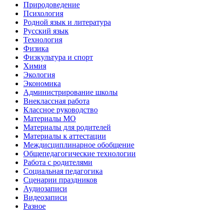
Природоведение
Психология
Родной язык и литература
Русский язык
Технология
Физика
Физкультура и спорт
Химия
Экология
Экономика
Администрирование школы
Внеклассная работа
Классное руководство
Материалы МО
Материалы для родителей
Материалы к аттестации
Междисциплинарное обобщение
Общепедагогические технологии
Работа с родителями
Социальная педагогика
Сценарии праздников
Аудиозаписи
Видеозаписи
Разное