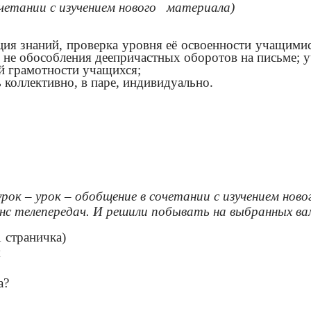
очетании с изучением нового материала)
ия знаний, проверка уровня её освоенности учащимис
 не обособления деепричастных оборотов на письме; у
й грамотности учащихся;
 коллективно, в паре, индивидуально.
урок – урок – обобщение в сочетании с изучением нов
нонс телепередач. И решили побывать на выбранных в
 страничка)
я
а?