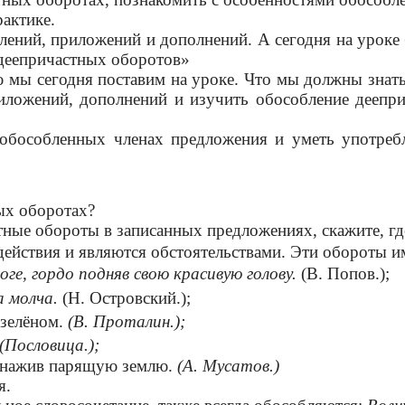
рактике.
лений, приложений и дополнений. А сегодня на уроке
 деепричастных оборотов»
ы сегодня поставим на уроке. Что мы должны знать
риложений, дополнений и изучить обособление деепр
ленных членах предложения и уметь употреблять
ных оборотах?
стные обороты в записанных предложениях, скажите, г
йствия и являются обстоятельствами. Эти обороты и
ге, гордо подняв свою красивую голову.
(В. Попов.);
 молча.
(Н. Островский.);
 зелёном.
(В. Проталин.);
(Пословица.);
нажив парящую землю.
(А. Мусатов.)
я.