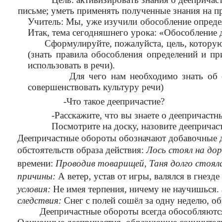
письме; уметь применять полученные знания на п
Учитель: Мы, уже изучили обособление опреде
Итак, тема сегодняшнего урока: «Обособление
Сформулируйте, пожалуйста, цель, которую м
(знать правила обособления определений и п
использовать в речи).
Для чего нам необходимо знать об обособ
совершенствовать культуру речи)
-Что такое деепричастие?
-Расскажите, что вы знаете о деепричаст
Посмотрите на доску, назовите дееприча
Деепричастные обороты обозначают добавочные де
обстоятельств образа действия:
Лось стоял на доро
времени:
Проводив товарищей, Таня долго стояла
причины:
А ветер,
устав от игры,
валялся в гнезде
условия:
Не имея терпения,
ничему не научишься.
следствия:
Снег с полей сошёл за одну неделю,
об
Деепричастные обороты всегда обособляютс