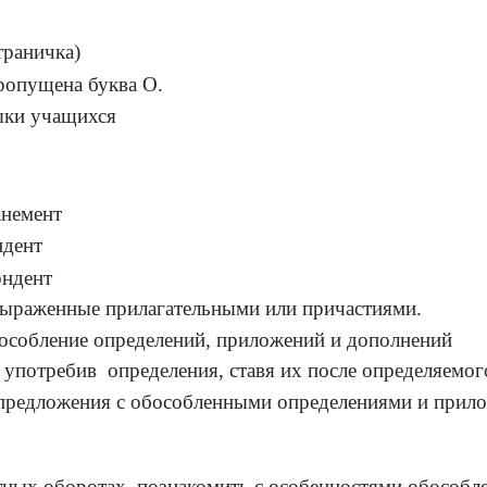
раничка)
пропущена буква О.
ыки учащихся
немент
ндент
ондент
 выраженные прилагательными или причастиями.
бособление определений, приложений и дополнений
 употребив определения, ставя их после определяемог
ь предложения с обособленными определениями и прило
стных оборотах, познакомить с особенностями обособл