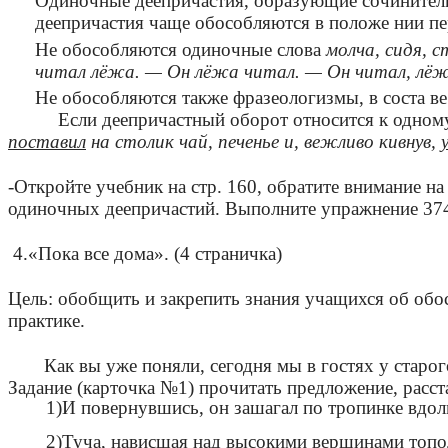
Одиночные деепричастия, образующие сочинительн
деепричастия чаще обособляются в положе нии пе
Не обособляются одиночные слова
молча, сидя, с
читал лёжа. — Он лёжа читал. — Он читал, лёжа
Не обособляются также фразеологизмы, в соста ве
Если деепричастный оборот относится к одному и
поставил
на столик чай, печенье и, вежливо кивнув,
-Откройте учебник на стр. 160, обратите внимание н
одиночных деепричастий. Выполните упражнение 374,
4.«Пока все дома». (4 страничка)
Цель: обобщить и закрепить знания учащихся об обо
практике.
Как вы уже поняли, сегодня мы в гостях у старо
Задание (карточка №1) прочитать предложение, расст
1)И повернувшись, он зашагал по тропинке вдоль
2)Туча, нависшая над высокими вершинами топол