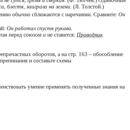
 не сутся, гремя и сверкая.
(Ф. Тютчев.) Одиночные
а, блестя, заиграла на зелени.
(JI. Толстой.)
чению обычно сближаются с наречиями. Сравните:
Он
ий:
Он работал спустя рукава.
тая перед союзом
и
не ставится:
Проводник
еепричастных оборотов, а на стр. 163 – обособление
препинания и составьте схемы
енствовать умение применять полученные знания на