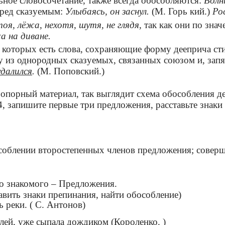
ое словосочетание, также всегда обособляются:
Волны
ред сказуемым:
Улыбаясь, он заснул.
(М. Горь кий.)
Рос
тоя, лёжа, нехотя, шутя, не глядя,
так как они по зна
 на диване.
 которых есть слова, сохраняющие форму дееприча ст
з однородных сказуемых, связанных союзом и, запя
удалился
.
(М. Поповский.)
а опорный материал, так выглядит схема обособления д
 запишите первые три предложения, расставьте знаки 
соблении второстепенных членов предложения; соверш
го знакомого – Предложения.
авить знаки препинания, найти обособление)
 реки. ( С. Антонов)
ей, уже сыпала дождиком (Короленко. )