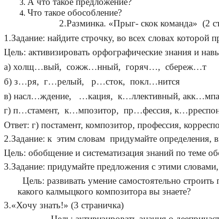
А что такое предложение?
Что такое обособление?
2.Разминка. «Прыг- скок команда» (2 ст
1.Задание: найдите строчку, во всех словах которой 
Цель: активизировать орфографические знания и нав
а) холщ…вый, сожж…нный, горяч…, сбереж…т
б) з…ря, г…релый, р…сток, покл…нится
в) насл…ждение, …кация, к…ллективный, акк…мпа
г) п…стамент, к…мпозитор, пр…фессия, к…рреспо
Ответ: г) постамент, композитор, профессия, корресп
2.Задание: к этим словам придумайте определения,
Цель: обобщение и систематизация знаний по теме о
3.Задание: придумайте предложения с этими словами,
Цель: развивать умение самостоятельно строит
какого калмыцкого композитора вы знаете?
3.«Хочу знать!» (3 страничка)
Цель: активизировать знания о дееприча