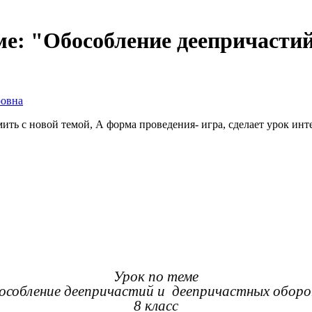
е: "Обособление деепричастий
ровна
омить с новой темой, А форма проведения- игра, сделает урок и
Урок по теме
собление деепричастий и деепричастных обор
8 класс