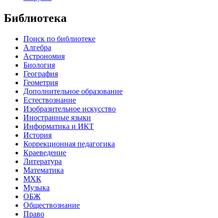
Библиотека
Поиск по библиотеке
Алгебра
Астрономия
Биология
География
Геометрия
Дополнительное образование
Естествознание
Изобразительное искусство
Иностранные языки
Информатика и ИКТ
История
Коррекционная педагогика
Краеведение
Литература
Математика
МХК
Музыка
ОБЖ
Обществознание
Право