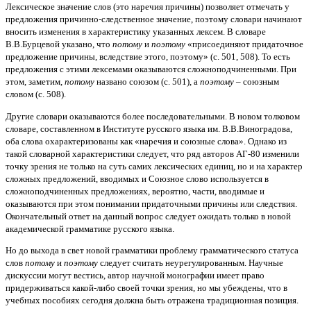
Лексическое значение слов (это наречия причины) позволяет отмечать у
предложения причинно-следственное значение, поэтому словари начинают
вносить изменения в характеристику указанных лексем. В словаре
В.В.Бурцевой указано, что
потому
и
поэтому
«присоединяют придаточное
предложение причины, вследствие этого, поэтому» (с. 501, 508). То есть
предложения с этими лексемами оказываются сложноподчиненными. При
этом, заметим,
потому
названо союзом (с. 501), а
поэтому
– союзным
словом (с. 508).
Другие словари оказываются более последовательными. В новом толковом
словаре, составленном в Институте русского языка им. В.В.Виноградова,
оба слова охарактеризованы как «наречия и союзные слова». Однако из
такой словарной характеристики следует, что ряд авторов АГ-80 изменили
точку зрения не только на суть самих лексических единиц, но и на характер
сложных предложений, вводимых и Союзное слово используется в
сложноподчиненных предложениях, вероятно, части, вводимые и
оказываются при этом понимании придаточными причины или следствия.
Окончательный ответ на данный вопрос следует ожидать только в новой
академической грамматике русского языка.
Но до выхода в свет новой грамматики проблему грамматического статуса
слов
потому
и
поэтому
следует считать неурегулированным. Научные
дискуссии могут вестись, автор научной монографии имеет право
придерживаться какой-либо своей точки зрения, но мы убеждены, что в
учебных пособиях сегодня должна быть отражена традиционная позиция.