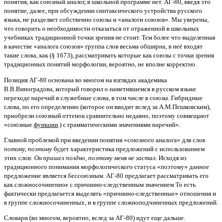
понятия, как союзный аналог, в школьной программе нет. АГ-80, введя это
понятие, далее, при обсуждении синтаксического устройства русского
языка, не разделяет собственно союзы и «аналоги союзов». Мы уверены,
что говорить о необходимости отказаться от отраженной в школьных
учебниках традиционной точки зрения не стоит. Тем более что выделенная
в качестве «аналога союзов» группа слов весьма обширна, в неё входят
такие слова, как (§ 1673), рассматривать которые как союзы с точки зрения
традиционных понятий морфологии, вероятно, не вполне корректно.
Позиция АГ-80 основана во многом на взглядах академика
В.В.Виноградова, который говорил о наметившемся в русском языке
переходе наречий в служебные слова, в том числе в союзы. Гибридные
слова, по его определению (которое он вводит вслед за А.М.Пешковским),
приобрели союзный оттенок сравнительно недавно, поэтому совмещают
«союзные
функции
.
) с грамматическими значениями наречий».
Главной проблемой при введении понятия «союзного аналога» для слов
потому, поэтому
будет характеристика предложений с использованием
этих слов:
Он пришел поздно, поэтому меня не застал.
Исходя из
традиционного понимания морфологического статуса «поэтому» данное
предложение является бессоюзным. АГ-80 предлагает рассматривать его
как сложносочиненное с причинно-следственным значением То есть
фактически предлагается выделять «причинно-следственные» отношения и
в группе сложносочиненных, и в группе сложноподчиненных предложений.
Словари (во многом, вероятно, вслед за АГ-80) идут еще дальше.