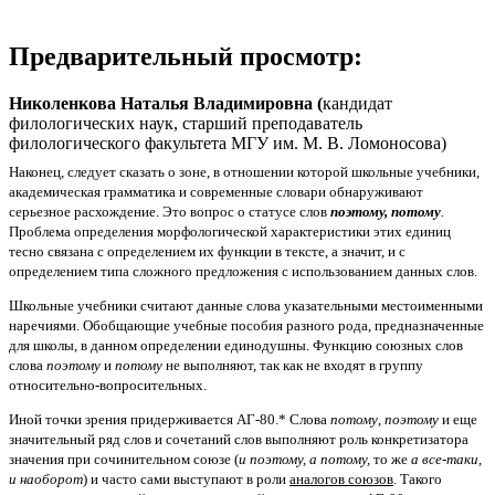
Предварительный просмотр:
Николенкова Наталья Владимировна (
кандидат
филологических наук, старший преподаватель
филологического факультета МГУ им. М. В. Ломоносова)
Наконец, следует сказать о зоне, в отношении которой школьные учебники,
академическая грамматика и современные словари обнаруживают
серьезное расхождение. Это вопрос о статусе слов
поэтому, потому
.
Проблема определения морфологической характеристики этих единиц
тесно связана с определением их функции в тексте, а значит, и с
определением типа сложного предложения с использованием данных слов.
Школьные учебники считают данные слова указательными местоименными
наречиями. Обобщающие учебные пособия разного рода, предназначенные
для школы, в данном определении единодушны. Функцию союзных слов
слова
поэтому
и
потому
не выполняют, так как не входят в группу
относительно-вопросительных.
Иной точки зрения придерживается АГ-80.* Слова
потому
,
поэтому
и еще
значительный ряд слов и сочетаний слов выполняют роль конкретизатора
значения при сочинительном союзе (
и поэтому, а потому,
то же
а все-таки,
и наоборот
) и часто сами выступают в роли
аналогов союзов
. Такого