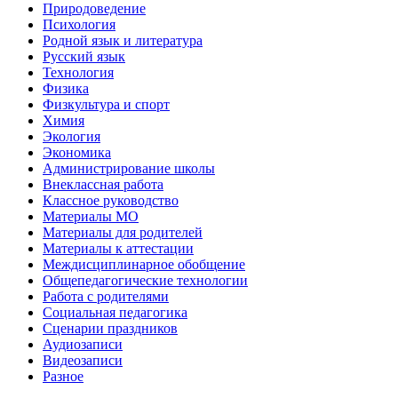
Природоведение
Психология
Родной язык и литература
Русский язык
Технология
Физика
Физкультура и спорт
Химия
Экология
Экономика
Администрирование школы
Внеклассная работа
Классное руководство
Материалы МО
Материалы для родителей
Материалы к аттестации
Междисциплинарное обобщение
Общепедагогические технологии
Работа с родителями
Социальная педагогика
Сценарии праздников
Аудиозаписи
Видеозаписи
Разное