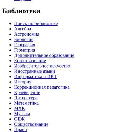
Библиотека
Поиск по библиотеке
Алгебра
Астрономия
Биология
География
Геометрия
Дополнительное образование
Естествознание
Изобразительное искусство
Иностранные языки
Информатика и ИКТ
История
Коррекционная педагогика
Краеведение
Литература
Математика
МХК
Музыка
ОБЖ
Обществознание
Право