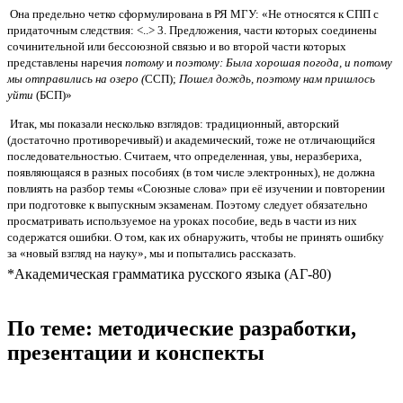
Она предельно четко сформулирована в РЯ МГУ: «Не относятся к СПП с
придаточным следствия: <..> 3. Предложения, части которых соединены
сочинительной или бессоюзной связью и во второй части которых
представлены наречия
потому
и
поэтому: Была хорошая погода, и потому
мы отправились на озеро (
ССП);
Пошел дождь, поэтому нам пришлось
уйти
(БСП)»
Итак, мы показали несколько взглядов: традиционный, авторский
(достаточно противоречивый) и академический, тоже не отличающийся
последовательностью. Считаем, что определенная, увы, неразбериха,
появляющаяся в разных пособиях (в том числе электронных), не должна
повлиять на разбор темы «Союзные слова» при её изучении и повторении
при подготовке к выпускным экзаменам. Поэтому следует обязательно
просматривать используемое на уроках пособие, ведь в части из них
содержатся ошибки. О том, как их обнаружить, чтобы не принять ошибку
за «новый взгляд на науку», мы и попытались рассказать.
*Академическая грамматика русского языка (АГ-80)
По теме: методические разработки,
презентации и конспекты