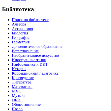
Библиотека
Поиск по библиотеке
Алгебра
Астрономия
Биология
География
Геометрия
Дополнительное образование
Естествознание
Изобразительное искусство
Иностранные языки
Информатика и ИКТ
История
Коррекционная педагогика
Краеведение
Литература
Математика
МХК
Музыка
ОБЖ
Обществознание
Право