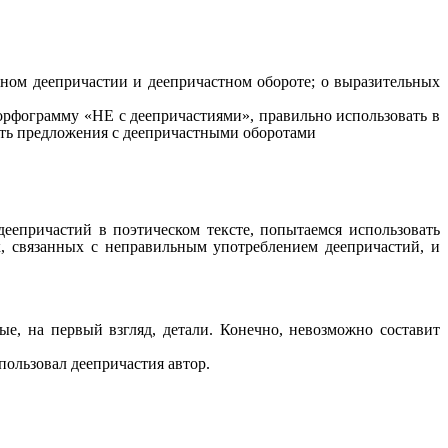
чном деепричастии и деепричастном обороте; о выразительных
ь орфограмму «НЕ с деепричастиями», правильно использовать в
ать предложения с деепричастными оборотами
еепричастий в поэтическом тексте, попытаемся использовать
, связанных с неправильным употреблением деепричастий, и
ые, на первый взгляд, детали. Конечно, невозможно составит
пользовал деепричастия автор.