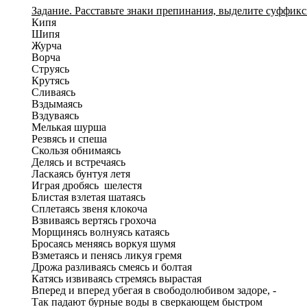
Задание. Расставьте знаки препинания, выделите суффик
Кипя
Шипя
Журча
Ворча
Струясь
Крутясь
Сливаясь
Вздымаясь
Вздуваясь
Мелькая шурша
Резвясь и спеша
Скользя обнимаясь
Делясь и встречаясь
Ласкаясь бунтуя летя
Играя дробясь шелестя
Блистая взлетая шатаясь
Сплетаясь звеня клокоча
Взвиваясь вертясь грохоча
Морщинясь волнуясь катаясь
Бросаясь меняясь воркуя шумя
Взметаясь и пенясь ликуя гремя
Дрожа разливаясь смеясь и болтая
Катясь извиваясь стремясь вырастая
Вперед и вперед убегая в свободолюбивом задоре, -
Так падают бурные воды в сверкающем быстром