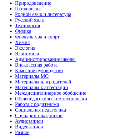
Природоведение
Психология
Родной язык и литература
Русский язык
Технология
Физика
Физкультура и спорт
Химия
Экология
Экономика
Администрирование школы
Внеклассная работа
Классное руководство
Материалы МО
Материалы для родителей
Материалы к аттестации
Междисциплинарное обобщение
Общепедагогические технологии
Работа с родителями
Социальная педагогика
Сценарии праздников
Аудиозаписи
Видеозаписи
Разное