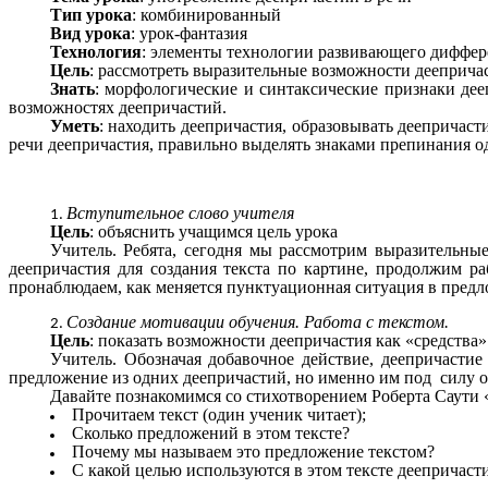
Тип урока
: комбинированный
Вид урока
: урок-фантазия
Технология
: элементы технологии развивающего диффер
Цель
: рассмотреть выразительные возможности дееприча
Знать
: морфологические и синтаксические признаки де
возможностях деепричастий.
Уметь
: находить деепричастия, образовывать деепричаст
речи деепричастия, правильно выделять знаками препинания 
Вступительное слово учителя
Цель
: объяснить учащимся цель урока
Учитель. Ребята, сегодня мы рассмотрим выразительны
деепричастия для создания текста по картине, продолжим 
пронаблюдаем, как меняется пунктуационная ситуация в пред
Создание мотивации обучения. Работа с текстом.
Цель
: показать возможности деепричастия как «средства
Учитель. Обозначая добавочное действие, деепричастие
предложение из одних деепричастий, но именно им под силу
Давайте познакомимся со стихотворением Роберта Саути 
Прочитаем текст (один ученик читает);
Сколько предложений в этом тексте?
Почему мы называем это предложение текстом?
С какой целью используются в этом тексте деепричаст