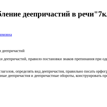
бление деепричастий в речи"7к
симовна
и деепричастий
и деепричастий, правило постановки знаков препинания при од
глаголов, определять вид деепричастия, правильно писать орфо
чные деепричастия и деепричастные обороты, конструировать п