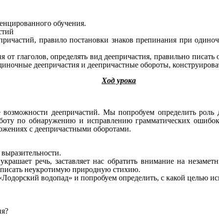
енцированного обучения.
стий
епричастий, правило постановки знаков препинания при одино
ия от глаголов, определять вид деепричастия, правильно писат
одиночные деепричастия и деепричастные обороты, конструиров
Ход урока
е возможности деепричастий. Мы попробуем определить роль д
работу по обнаружению и исправлению грамматических ошибок
ложениях с деепричастными оборотами.
» выразительности.
 украшает речь, заставляет нас обратить внимание на незаметн
 описать неукротимую природную стихию.
«Лодорский водопад» и попробуем определить, с какой целью ис
ия?