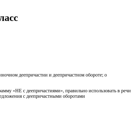
ласс
иночном деепричастии и деепричастном обороте; о
грамму «НЕ с деепричастиями», правильно использовать в речи
редложения с деепричастными оборотами