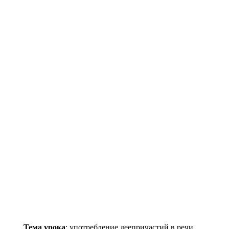
Тема урока
: употребление деепричастий в речи