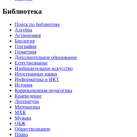
Библиотека
Поиск по библиотеке
Алгебра
Астрономия
Биология
География
Геометрия
Дополнительное образование
Естествознание
Изобразительное искусство
Иностранные языки
Информатика и ИКТ
История
Коррекционная педагогика
Краеведение
Литература
Математика
МХК
Музыка
ОБЖ
Обществознание
Право