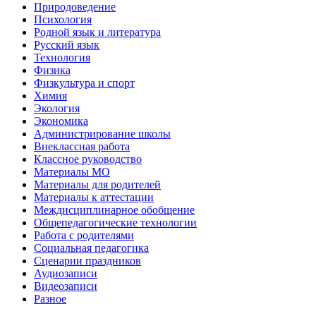
Природоведение
Психология
Родной язык и литература
Русский язык
Технология
Физика
Физкультура и спорт
Химия
Экология
Экономика
Администрирование школы
Внеклассная работа
Классное руководство
Материалы МО
Материалы для родителей
Материалы к аттестации
Междисциплинарное обобщение
Общепедагогические технологии
Работа с родителями
Социальная педагогика
Сценарии праздников
Аудиозаписи
Видеозаписи
Разное