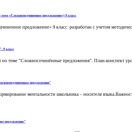
по теме «Сложноподчиненное предложение») 9 класс
иненное предложение» 9 класс разработан с учетом методическ
. 9 класс
й по теме "Сложносочинённые предложения". План-конспект урок
"Сложноподчиненные предложения"
рмирование ментальности школьника – носителя языка.Важност
ное предложение"