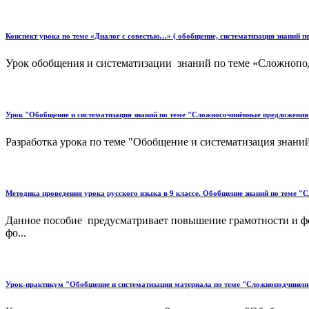
Конспект урока по теме «Диалог с совестью…» ( обобщение, систематизация знаний 
Урок обобщения и систематизации знаний по теме «Сложноподч
Урок "Обобщение и систематизация знаний по теме "Сложносочинённые предложения"
Разработка урока по теме "Обобщение и систематизация знани
Методика проведения урока русского языка в 9 классе. Обобщение знаний по теме 
Данное пособие предусматривает повышение грамотности и фо
фо...
Урок-практикум "Обобщение и систематизация материала по теме "Сложноподчинен