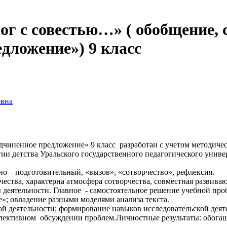
ог с совестью…» ( обобщение, 
дложение») 9 класс
овна
чиненное предложение» 9 класс разработан с учетом методичес
ии детства Уральского государственного педагогического униве
но – подготовительный, «вызов», «сотворчество», рефлексия.
ства, характерна атмосфера сотворчества, совместная развиваю
 деятельности. Главное - самостоятельное решение учебной пр
»; овладение разными моделями анализа текста.
й деятельности; формирование навыков исследовательской деят
оллективном обсуждении проблем.Личностные результаты: обога