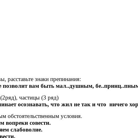
, расставьте знаки препинания:
е позволит вам быть мал..душным, бе..принц..пны
2ряд), частицы (3 ряд)
ачинает осознавать, что жил не так и что ничего хо
ым обстоятельственным условия.
м вопреки совести.
яем слабоволие.
вести.