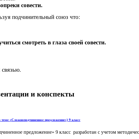
опреки совести.
ьзуя подчинительный союз что:
читься смотреть в глаза своей совести.
 связью.
езентации и конспекты
по теме «Сложноподчиненное предложение») 9 класс
иненное предложение» 9 класс разработан с учетом методическ