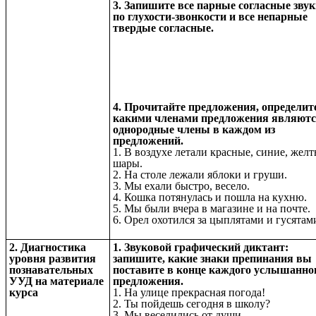
3. Запишите все парные согласные звук
по глухости-звонкости и все непарные
твердые согласные.
4. Прочитайте предложения, определите
какими членами предложения являют
однородные члены в каждом из
предложений.
1. В воздухе летали красные, синие, жел
шары.
2. На столе лежали яблоки и груши.
3. Мы ехали быстро, весело.
4. Кошка потянулась и пошла на кухню.
5. Мы были вчера в магазине и на почте.
6. Орел охотился за цыплятами и гусятам
2. Диагностика
1. Звуковой графический диктант:
уровня развития
запишите, какие знаки препинания вы
познавательных
поставите в конце каждого услышанно
УУД на материале
предложения.
курса
1. На улице прекрасная погода!
2. Ты пойдешь сегодня в школу?
3. Мы веселились от души.