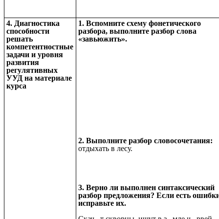
4. Диагностика
1. Вспомните схему фонетического
способности
разбора, выполните разбор слова
решать
«завьюжить».
компетентностные
задачи и уровня
развития
регулятивных
УУД на материале
курса
2. Выполните разбор словосочетания:
отдыхать в лесу.
3. Верно ли выполнен синтаксический
разбор предложения? Если есть ошибки
исправьте их.
Скач...т скворцы
ищут
в
з
...
м
л
е ч...рвей