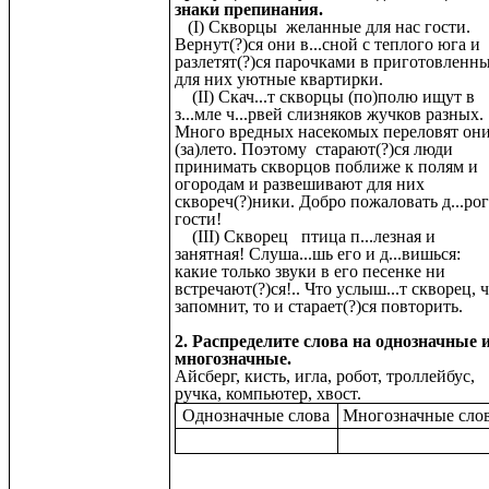
знаки препинания.
(I) Скворцы желанные для нас гости.
Вернут(?)ся они в...сной с теплого юга и
разлетят(?)ся парочками в приготовленн
для них уютные квартирки.
(II) Скач...т скворцы (по)полю ищут в
з...мле ч...рвей слизняков жучков разных.
Много вредных насекомых переловят он
(за)лето. Поэтому старают(?)ся люди
принимать скворцов поближе к полям и
огородам и развешивают для них
сквореч(?)ники. Добро пожаловать д...ро
гости!
(III) Скворец птица п...лезная и
занятная! Слуша...шь его и д...вишься:
какие только звуки в его песенке ни
встречают(?)ся!.. Что услыш...т скворец, 
запомнит, то и старает(?)ся повторить.
2. Распределите слова на однозначные 
многозначные.
Айсберг, кисть, игла, робот, троллейбус,
ручка, компьютер, хвост.
Однозначные слова
Многозначные сло