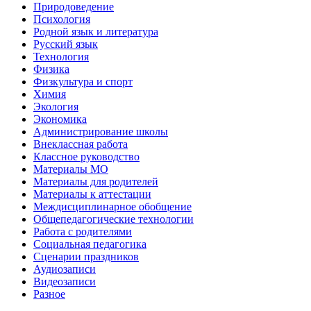
Природоведение
Психология
Родной язык и литература
Русский язык
Технология
Физика
Физкультура и спорт
Химия
Экология
Экономика
Администрирование школы
Внеклассная работа
Классное руководство
Материалы МО
Материалы для родителей
Материалы к аттестации
Междисциплинарное обобщение
Общепедагогические технологии
Работа с родителями
Социальная педагогика
Сценарии праздников
Аудиозаписи
Видеозаписи
Разное