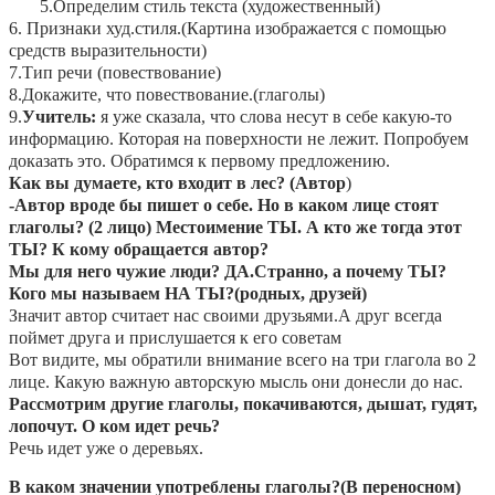
5.Определим стиль текста (художественный)
6. Признаки худ.стиля.(Картина изображается с помощью
средств выразительности)
7.Тип речи (повествование)
8.Докажите, что повествование.(глаголы)
9.
Учитель:
я уже сказала, что слова несут в себе какую-то
информацию. Которая на поверхности не лежит. Попробуем
доказать это. Обратимся к первому предложению.
Как вы думаете, кто входит в лес? (Автор
)
-Автор вроде бы пишет о себе. Но в каком лице стоят
глаголы? (2 лицо) Местоимение ТЫ. А кто же тогда этот
ТЫ? К кому обращается автор?
Мы для него чужие люди? ДА.Странно, а почему ТЫ?
Кого мы называем НА ТЫ?(родных, друзей)
Значит автор считает нас своими друзьями.А друг всегда
поймет друга и прислушается к его советам
Вот видите, мы обратили внимание всего на три глагола во 2
лице. Какую важную авторскую мысль они донесли до нас.
Рассмотрим другие глаголы, покачиваются, дышат, гудят,
лопочут. О ком идет речь?
Речь идет уже о деревьях.
В каком значении употреблены глаголы?(В переносном)