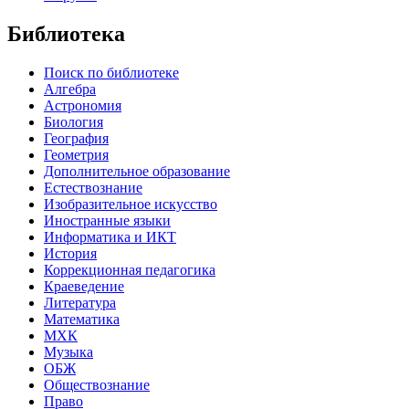
Библиотека
Поиск по библиотеке
Алгебра
Астрономия
Биология
География
Геометрия
Дополнительное образование
Естествознание
Изобразительное искусство
Иностранные языки
Информатика и ИКТ
История
Коррекционная педагогика
Краеведение
Литература
Математика
МХК
Музыка
ОБЖ
Обществознание
Право