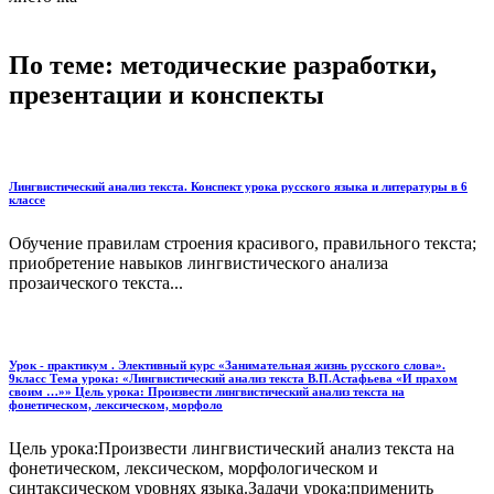
По теме: методические разработки,
презентации и конспекты
Лингвистический анализ текста. Конспект урока русского языка и литературы в 6
классе
Обучение правилам строения красивого, правильного текста;
приобретение навыков лингвистического анализа
прозаического текста...
Урок - практикум . Элективный курс «Занимательная жизнь русского слова».
9класс Тема урока: «Лингвистический анализ текста В.П.Астафьева «И прахом
своим …»» Цель урока: Произвести лингвистический анализ текста на
фонетическом, лексическом, морфоло
Цель урока:Произвести лингвистический анализ текста на
фонетическом, лексическом, морфологическом и
синтаксическом уровнях языка.Задачи урока:применить