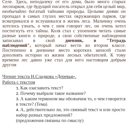
Селе. Здесь, неподалеку от его дома, было много старых
лесопарков, где будущий писатель открыл для себя целый мир,
необычайно богатый тайнами природы. Целыми днями он
пропадал в самых глухих местах окружающих парков, где
всматривался и вслушивался в жизнь леса. Мальчику очень
хотелось узнать, о чем с ним говорит лес, он очень хотел
постигнуть его тайны. Коля стал с упоением читать самые
разные книги о природе, а свои собственные наблюдения
записывал в свой
дневник, в "Тетрадь
наблюдений",
который начал вести во втором классе.
Постепенно в дневнике место коротких записей стали
дополнять истории из жизни лесных обитателей. К тому
времени лес давно уже стал для него настоящим добрым
другом
Чтение текста Н.Сладкова «Деревья».
Работа с текстом
Как озаглавить текст?
Почему выбрали такое название?
А каким термином мы обозначим то, о чем говорится
в тексте? (Тема)
А, действительно ли, это связный текст и или просто
набор разных предложений?
(предложения связаны по смыслу)