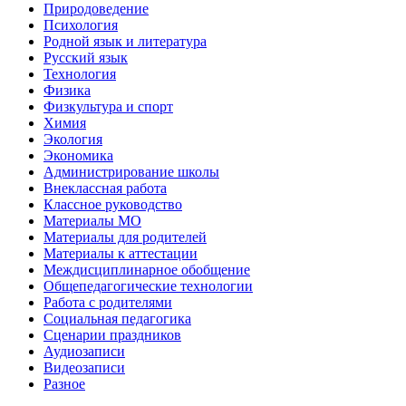
Природоведение
Психология
Родной язык и литература
Русский язык
Технология
Физика
Физкультура и спорт
Химия
Экология
Экономика
Администрирование школы
Внеклассная работа
Классное руководство
Материалы МО
Материалы для родителей
Материалы к аттестации
Междисциплинарное обобщение
Общепедагогические технологии
Работа с родителями
Социальная педагогика
Сценарии праздников
Аудиозаписи
Видеозаписи
Разное