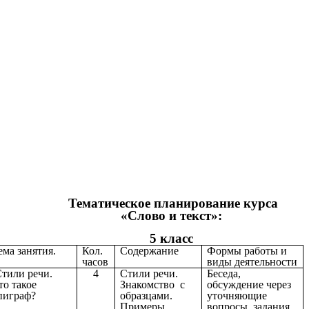
Тематическое планирование курса
«Слово и текст»:
5 класс
ема занятия.
Кол.
Содержание
Формы работы и
часов
виды деятельности
тили речи.
4
Стили речи.
Беседа,
то такое
Знакомство с
обсуждение через
пиграф?
образцами.
уточняющие
Примеры
вопросы, задания