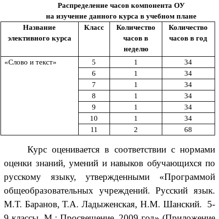
Распределение часов компонента ОУ
на изучение данного курса в учебном плане
Название
Класс
Количество
Количество
элективного курса
часов в
часов в год
неделю
«Слово и текст»
5
1
34
6
1
34
7
1
34
8
1
34
9
1
34
10
1
34
11
2
68
Курс оценивается в соответствии с нормами
оценки знаний, умений и навыков обучающихся по
русскому языку, утвержденными «Программой
общеобразовательных учреждений. Русский язык.
М.Т. Баранов, Т.А. Ладыженская, Н.М. Шанский. 5-
9 классы. М.: Просвещение, 2009 год» (Приложение