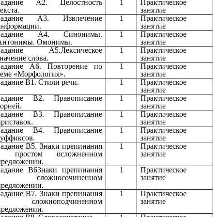
Задание А2. Целостность
1
Практическое
екста.
занятие
Задание А3. Извлечение
1
Практическое
информации.
занятие
Задание А4. Синонимы.
1
Практическое
Антонимы. Омонимы.
занятие
Задание А5.Лексическое
1
Практическое
значение слова.
занятие
Задание А6. Повторение по
1
Практическое
теме «Морфология».
занятие
Задание В1. Стили речи.
1
Практическое
занятие
Задание В2. Правописание
1
Практическое
корней.
занятие
Задание В3. Правописание
1
Практическое
приставок.
занятие
Задание В4. Правописание
1
Практическое
суффиксов.
занятие
Задание В5. Знаки препинания
1
Практическое
в простом осложненном
занятие
предложении.
Задание В6Знаки препинания
1
Практическое
в сложносочиненном
занятие
предложении.
Задание В7. Знаки препинания
1
Практическое
в сложноподчиненном
занятие
предложении.