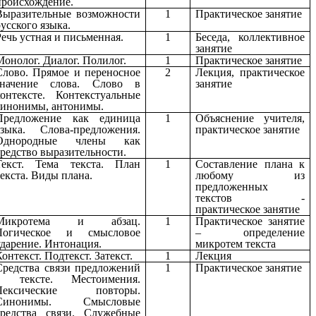
происхождение.
Выразительные возможности
1
Практическое занятие
русского языка.
Речь устная и письменная.
1
Беседа, коллективное
занятие
Монолог. Диалог. Полилог.
1
Практическое занятие
Слово. Прямое и переносное
2
Лекция, практическое
значение слова. Слово в
занятие
контексте. Контекстуальные
синонимы, антонимы.
Предложение как единица
1
Объяснение учителя,
языка. Слова-предложения.
практическое занятие
Однородные члены как
средство выразительности.
Текст. Тема текста. План
1
Составление плана к
текста. Виды плана.
любому из
предложенных
текстов -
практическое занятие
Микротема и абзац.
1
Практическое занятие
Логическое и смысловое
– определение
ударение. Интонация.
микротем текста
Контекст. Подтекст. Затекст.
1
Лекция
Средства связи предложений
1
Практическое занятие
в тексте. Местоимения.
Лексические повторы.
Синонимы. Смысловые
средства связи. Служебные