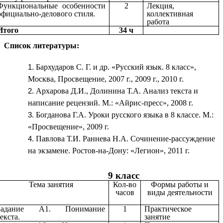
Функциональные особенности
2
Лекция,
официально-делового стиля.
коллективная
работа
Итого
34 ч
Список литературы:
Бархударов С. Г. и др. «Русский язык. 8 класс»,
Москва, Просвещение, 2007 г., 2009 г., 2010 г.
Архарова Д.И., Долинина Т.А. Анализ текста и
написание рецензий. М.: «Айрис-пресс», 2008 г.
Богданова Г.А. Уроки русского языка в 8 классе. М.:
«Просвещение», 2009 г.
Павлова Т.И. Раннева Н.А. Сочинение-рассуждение
на экзамене. Ростов-на-Дону: «Легион», 2011 г.
9 класс
Тема занятия
Кол-во
Формы работы и
часов
виды деятельности
Задание А1. Понимание
1
Практическое
екста.
занятие