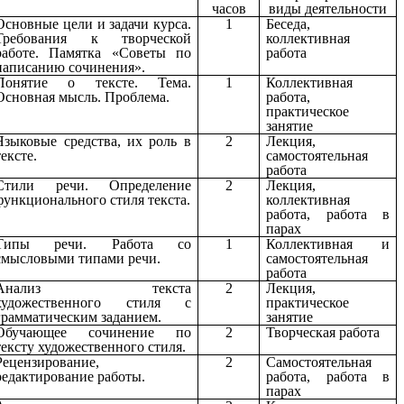
часов
виды деятельности
Основные цели и задачи курса.
1
Беседа,
Требования к творческой
коллективная
работе. Памятка «Советы по
работа
написанию сочинения».
Понятие о тексте. Тема.
1
Коллективная
Основная мысль. Проблема.
работа,
практическое
занятие
Языковые средства, их роль в
2
Лекция,
тексте.
самостоятельная
работа
Стили речи. Определение
2
Лекция,
функционального стиля текста.
коллективная
работа, работа в
парах
Типы речи. Работа со
1
Коллективная и
смысловыми типами речи.
самостоятельная
работа
Анализ текста
2
Лекция,
художественного стиля с
практическое
грамматическим заданием.
занятие
Обучающее сочинение по
2
Творческая работа
тексту художественного стиля.
Рецензирование,
2
Самостоятельная
редактирование работы.
работа, работа в
парах