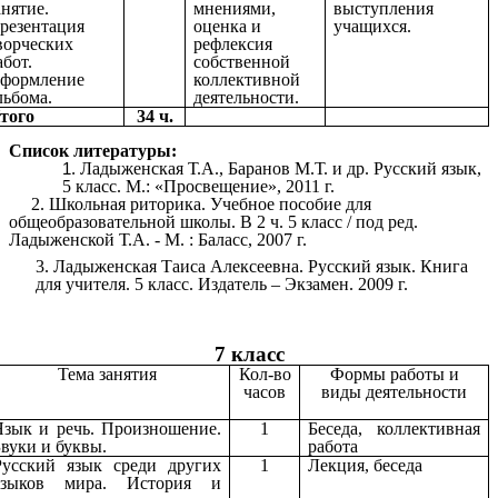
анятие.
мнениями,
выступления
резентация
оценка и
учащихся.
ворческих
рефлексия
абот.
собственной
формление
коллективной
льбома.
деятельности.
того
34 ч.
Список литературы:
Ладыженская Т.А., Баранов М.Т. и др. Русский язык,
5 класс. М.: «Просвещение», 2011 г.
2. Школьная риторика. Учебное пособие для
общеобразовательной школы. В 2 ч. 5 класс / под ред.
Ладыженской Т.А. - М. : Баласс, 2007 г.
3. Ладыженская Таиса Алексеевна. Русский язык. Книга
для учителя. 5 класс. Издатель – Экзамен. 2009 г.
7 класс
Тема занятия
Кол-во
Формы работы и
часов
виды деятельности
Язык и речь. Произношение.
1
Беседа, коллективная
Звуки и буквы.
работа
Русский язык среди других
1
Лекция, беседа
языков мира. История и