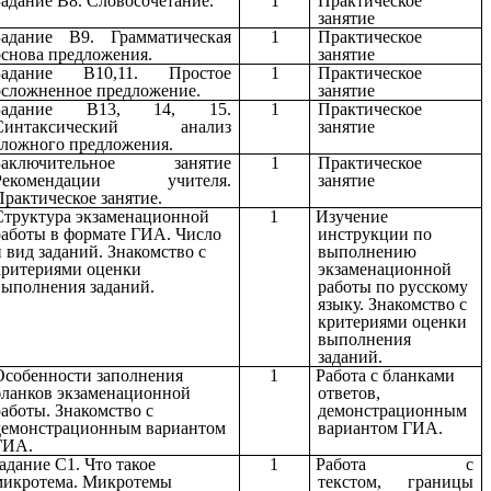
Задание В8. Словосочетание.
1
Практическое
занятие
Задание В9. Грамматическая
1
Практическое
основа предложения.
занятие
Задание В10,11. Простое
1
Практическое
осложненное предложение.
занятие
Задание В13, 14, 15.
1
Практическое
Синтаксический анализ
занятие
сложного предложения.
Заключительное занятие
1
Практическое
Рекомендации учителя.
занятие
Практическое занятие.
Структура экзаменационной
1
Изучение
работы в формате ГИА. Число
инструкции по
и вид заданий. Знакомство с
выполнению
критериями оценки
экзаменационной
выполнения заданий.
работы по русскому
языку. Знакомство с
критериями оценки
выполнения
заданий.
Особенности заполнения
1
Работа с бланками
бланков экзаменационной
ответов,
работы. Знакомство с
демонстрационным
демонстрационным вариантом
вариантом ГИА.
ГИА.
адание С1. Что такое
1
Работа с
микротема. Микротемы
текстом,
границы