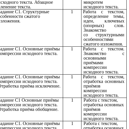
исходного текста. Абзацное
микротем
членение текста.
исходного текста.
Задание С1. Структурные
1
Работа с текстом,
особенности сжатого
определение темы,
изложения.
идеи, ключевых
(опорных) слов.
Знакомство
со
структурными
особенностями
сжатого изложения.
Задание С1. Основные приёмы
1
Работа с текстом.
компрессии исходного текста.
Знакомство с
основными
приёмами
компрессии
исходного текста.
Задание С1. Основные приёмы
1
Работа с текстом,
компрессии исходного текста.
отработка
основных
Отработка приёма исключение.
приёмов
компрессии
исходного текста.
Задание С1 Основные приёмы
1
Работа с текстом,
компрессии исходного текста.
отработка
основных
Отработка приёма обобщение.
приёмов
компрессии
исходного текста.
Задание С1. Основные приёмы
1
Работа с текстом,
компрессии исходного текста.
отработка
основных