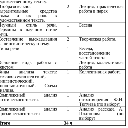
художественному тексту.
Изобразительно-
2
Лекция, практическая
выразительные средства
работа в парах
языка и их роль в
художественном тексте.
Научный стиль речи.
1
Беседа
Термины в научном стиле
речи.
Составление высказывания
2
Творческая работа.
на лингвистическую тему.
Типы речи.
1
Беседа,
восстановление
частей текста
Основные виды работы с
1
Лекция, коллективная
текстом.
работа
Виды анализа текста:
1
Коллективная работа
лексико-семантичсекий,
лингвистический,
сопоставительный. Схема
анализа.
Комплексный анализ
1
Анализ
поэтического текста.
стихотворения Ф.И.
Тютчева (по выбору)
Комплексный анализ
1
Анализ рассказа А.
прозаического текста
Платонова (по
выбору)
Итого
34 ч