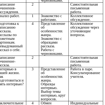
черновиками.
аписание
2
Самостоятельная
очинения-
письменная
ассуждения.
работа.
нализ работ.
1
Знакомство с
Коллективное
работами.
обсуждение.
одготовка к
4
Представление
Коллективное
аписанию
об
обсуждение через
ассказа.
особенностях
уточняющие
ассказы по
жанра.
вопросы.
южетным
Знакомство с
артинкам.
образцами
евыдуманный
рассказа.
ассказ о себе.
Работа с
черновиками.
аписание
2
Самостоятельная
очинение-
письменная
асскза.
работа.
нтервью в
3
Представление
Работа в паре.
ашей жизни.
об
Консультирование
ак
особенностях
учителя.
одготовиться и
жанра.
зять интервью?
Образцы
интервью.
Выбор темы
интервью, круг
вопросов.
аключительное
4
Обмен
Индивидуальные