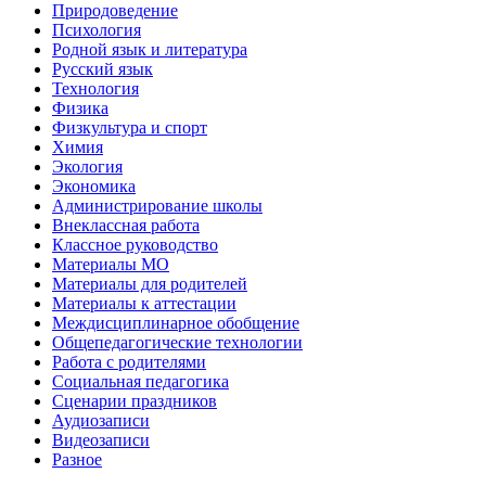
Природоведение
Психология
Родной язык и литература
Русский язык
Технология
Физика
Физкультура и спорт
Химия
Экология
Экономика
Администрирование школы
Внеклассная работа
Классное руководство
Материалы МО
Материалы для родителей
Материалы к аттестации
Междисциплинарное обобщение
Общепедагогические технологии
Работа с родителями
Социальная педагогика
Сценарии праздников
Аудиозаписи
Видеозаписи
Разное