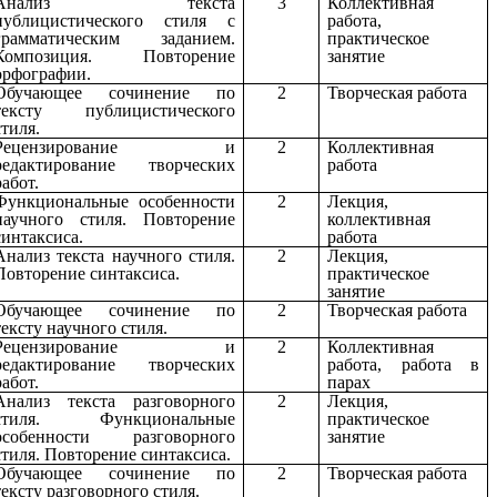
Анализ текста
3
Коллективная
публицистического стиля с
работа,
грамматическим заданием.
практическое
Композиция. Повторение
занятие
орфографии.
Обучающее сочинение по
2
Творческая работа
тексту публицистического
стиля.
Рецензирование и
2
Коллективная
редактирование творческих
работа
работ.
Функциональные особенности
2
Лекция,
научного стиля. Повторение
коллективная
синтаксиса.
работа
Анализ текста научного стиля.
2
Лекция,
Повторение синтаксиса.
практическое
занятие
Обучающее сочинение по
2
Творческая работа
тексту научного стиля.
Рецензирование и
2
Коллективная
редактирование творческих
работа, работа в
работ.
парах
Анализ текста разговорного
2
Лекция,
стиля. Функциональные
практическое
особенности разговорного
занятие
стиля. Повторение синтаксиса.
Обучающее сочинение по
2
Творческая работа
тексту разговорного стиля.