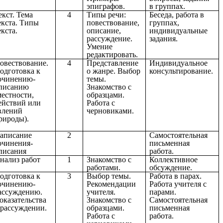
эпиграфов.
в группах.
екст. Тема
4
Типы речи:
Беседа, работа в
екста. Типы
повествование,
группах,
екста.
описание,
индивидуальные
рассуждение.
задания.
Умение
редактировать.
овествование.
4
Представление
Индивидуальное
одготовка к
о жанре. Выбор
консультирование.
очинению-
темы.
писанию
Знакомство с
местности,
образцами.
ействий или
Работа с
влений
черновиками.
природы).
аписание
2
Самостоятельная
очинения-
письменная
писания
работа.
нализ работ
1
Знакомство с
Коллективное
работами.
обсуждение.
одготовка к
3
Выбор темы.
Работа в парах.
очинению-
Рекомендации
Работа учителя с
ассуждению.
учителя.
парами.
оказательства
Знакомство с
Самостоятельная
 рассуждении.
образцами.
письменная
Работа с
работа.