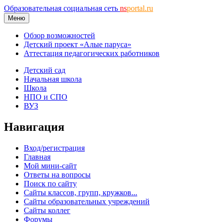
Образовательная социальная сеть
ns
portal.ru
Меню
Обзор возможностей
Детский проект «Алые паруса»
Аттестация педагогических работников
Детский сад
Начальная школа
Школа
НПО и СПО
ВУЗ
Навигация
Вход/регистрация
Главная
Мой мини-сайт
Ответы на вопросы
Поиск по сайту
Сайты классов, групп, кружков...
Сайты образовательных учреждений
Сайты коллег
Форумы