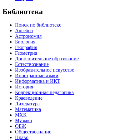
Библиотека
Поиск по библиотеке
Алгебра
Астрономия
Биология
География
Геометрия
Дополнительное образование
Естествознание
Изобразительное искусство
Иностранные языки
Информатика и ИКТ
История
Коррекционная педагогика
Краеведение
Литература
Математика
МХК
Музыка
ОБЖ
Обществознание
Право