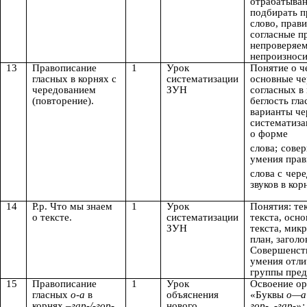
отрабатыва
подбирать п
слово, прав
согласные п
непроверяе
непроизнос
13
Правописание
1
Урок
Понятие о ч
гласных в корнях с
систематизации
основные че
чередованием
ЗУН
согласных в 
(повторение).
беглость гла
варианты че
систематиза
о форме
слова;
сове
умения прав
слова с
чере
звуков в кор
14
Р.р. Что мы знаем
1
Урок
Понятия: тек
о тексте.
систематизации
текста, осн
ЗУН
текста, микр
план, заголо
Совершенст
умения отли
группы пред
15
Правописание
1
Урок
Освоение о
гласных
о-a
в
объяснения
«Буквы
о—а
корнях
–гар-/-гор-
нового
гор-, -гар-»;