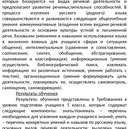
которые базируются на видах речевой деятельности и
предполагают развитие речемыслительных способностей. В
процессе изучения русского (родного) языка
совершенствуются и развиваются следующие общеучебные
умения: коммуникативные (владение всеми видами речевой
деятельности и основами культуры устной и письменной
речи, базовыми умениями и навыками использования языка
в жизненно важных для учащихся сферах и ситуациях
общения), интеллектуальные (сравнение и сопоставление,
соотнесение, синтез, обобщение, абстрагирование,
оценивание и классификация), информационные (умение
осуществлять библиографический поиск, извлекать
информацию из различных источников, умение работать с
текстом), организационные (умение формулировать цель
деятельности, планировать ее, осуществлять самоконтроль,
самооценку, самокоррекцию).
Результаты обучения
Результаты обучения представлены в Требованиях к
уровню подготовки учащихся 5 класса, которые содержат
следующие компоненты: знать/понимать – перечень
необходимых для усвоения каждым учащимся знаний; уметь
– перечень конкретных умений и навыков по русскому языку,
основных видов речевой деятельности; выделена также