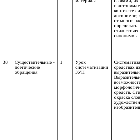
материала
словами, их
и антонимам
контексте с
антонимов; 
от многозна
определять
стилистичес
синонимов
38
Существительные -
1
Урок
Систематиза
поэтические
систематизации
средствах я
обращения
ЗУН
выразительн
Выразитель
возможност
морфологич
средств. Ст
окраска сло
художестве
изобразител