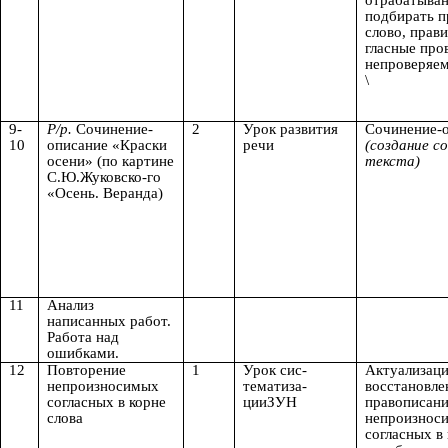
отрабатыва
подбирать п
слово, прав
гласные про
непроверяе
\
9-
Р/р.
Сочинение-
2
Урок развития
Сочинение-
10
описание «Краски
речи
(создание с
осени» (по картине
текста)
С.Ю.Жуковско-го
«Осень. Веранда)
11
Анализ
написанных работ.
Работа над
ошибками.
12
Повторение
1
Урок сис-
Актуализаци
непроизносимых
тематиза-
восстановле
согласных в корне
цииЗУН
правописан
слова
непроизнос
согласных в 