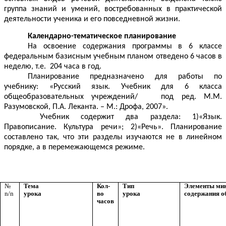
группа знаний и умений, востребованных в практической
деятельности ученика и его повседневной жизни.
Календарно-тематическое планирование
На освоение содержания программы в 6 классе
федеральным базисным учебным планом отведено 6 часов в
неделю, т.е. 204 часа в год.
Планирование предназначено для работы по
учебнику: «Русский язык. Учебник для 6 класса
общеобразовательных учреждений/ под ред. М.М.
Разумовской, П.А. Леканта. – М.: Дрофа, 2007».
Учебник содержит два раздела: 1)«Язык.
Правописание. Культура речи»; 2)«Речь». Планирование
составлено так, что эти разделы изучаются не в линейном
порядке, а в перемежающемся режиме.
№
Тема
Кол-
Тип
Элементы ми
n/n
урока
во
урока
содержания о
часов