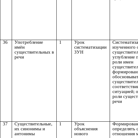
36
Употребление
1
Урок
Систематиза
имён
систематизации
изученного 
существительных в
ЗУН
существите
речи
углубление 
роли имен
существител
формирован
обосновыва
существител
соответстви
ситуацией; 
роли сущест
речи
37
Существительные,
1
Урок
Формирован
их синонимы и
объяснения
определять
антонимы
нового
отношения 