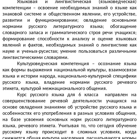
Языковая и лингвистическая (языковедческая)
компетенции – освоение необходимых знаний о языке как
знаковой системе и общественном явлении, его устройстве,
развитии и функционировании; овладение основными
нормами русского литературного языка; обогащение
словарного запаса и грамматического строя речи учащихся;
формирование способности к анализу и оценке языковых
явлений и фактов, необходимых знаний о лингвистике как
науке и ученых-русистах; умение пользоваться различными
лингвистическими словарями.
Культуроведческая компетенция – осознание языка
как формы выражения национальной культуры, взаимосвязи
языка и истории народа, национально-культурной специфики
русского языка, владение нормами русского речевого
этикета, культурой межнационального общения.
Курс русского языка для 6 класса направлен на
совершенствование речевой деятельности учащихся на
основе овладения знаниями об устройстве русского языка и
особенностях его употребления в разных условиях общения,
на базе усвоения основных норм русского литературного
языка, речевого этикета. Учитывая то, что сегодня обучение
русскому языку происходит в сложных условиях, когда
снижается общая культура населения, расшатываются нормы