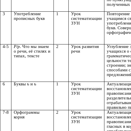
полученных 
3
Употребление
1
Урок
Повторение
прописных букв
систематизации
учащимся с
ЗУН
употреблен
букв. Совер
орфографич
4-5
Р/р
. Что мы знаем
2
Урок развития
Углубление 
о речи, её стилях и
речи
учащихся о 
типах, тексте
грамматиче
цельности те
строении; з
способами с
предложений
6
Буквы
ъ
и
ъ
1
Урок
Актуализаци
систематизации
восстановле
ЗУН
правописан
разделитель
отрабатыва
правильно п
7-8
Орфограммы
2
Урок
Актуализаци
корня
систематизации
восстановле
ЗУН
правописани
гласных в ко