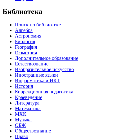
Библиотека
Поиск по библиотеке
Алгебра
Астрономия
Биология
География
Геометрия
Дополнительное образование
Естествознание
Изобразительное искусство
Иностранные языки
Информатика и ИКТ
История
Коррекционная педагогика
Краеведение
Литература
Математика
МХК
Музыка
ОБЖ
Обществознание
Право