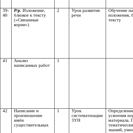
39-
Р/р.
Изложение,
2
Урок развития
Обучение н
40
близкое к тексту
речи
изложения, б
(«Связанные
тексту
корни»)
41
Анализ
1
написанных работ
42
Написание и
1
Урок
Определени
произношение
систематизации
усвоения из
имён
ЗУН
материала. 
существительных
тематически
знаний, уме