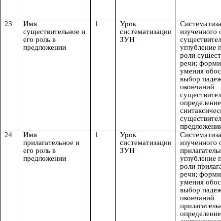
23
Имя
1
Урок
Систематиза
существительное и
систематизации
изученного 
его роль в
ЗУН
существите
предложении
углубление 
роли сущест
речи; форм
умения обо
выбор паде
окончаний
существите
определение
синтаксичес
существител
предложени
24
Имя
1
Урок
Систематиза
прилагательное и
систематизации
изученного 
его роль в
ЗУН
прилагатель
предложении
углубление 
роли прилаг
речи; форм
умения обо
выбор паде
окончаний
прилагатель
определение