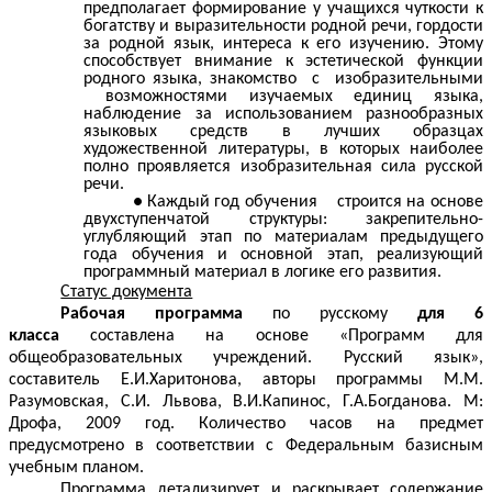
предполагает формирование у учащихся чуткости к
богатству и выразительности родной речи, гордости
за родной язык, интереса к его изучению. Этому
способствует внимание к эстетической функции
родного языка, знакомство с изобразительными
возможностями изучаемых единиц языка,
наблюдение за использованием разнообразных
языковых средств в лучших образцах
художественной литературы, в которых наиболее
полно проявляется изобразительная сила русской
речи.
Каждый год обучения строится на основе
двухступенчатой структуры: закрепительно-
углубляющий этап по материалам предыдущего
года обучения и основной этап, реализующий
программный материал в логике его развития.
Статус документа
Рабочая программа
по русскому
для 6
класса
составлена на основе «Программ для
общеобразовательных учреждений. Русский язык»,
составитель Е.И.Харитонова, авторы программы М.М.
Разумовская, С.И. Львова, В.И.Капинос, Г.А.Богданова. М:
Дрофа, 2009 год. Количество часов на предмет
предусмотрено в соответствии с Федеральным базисным
учебным планом.
Программа детализирует и раскрывает содержание