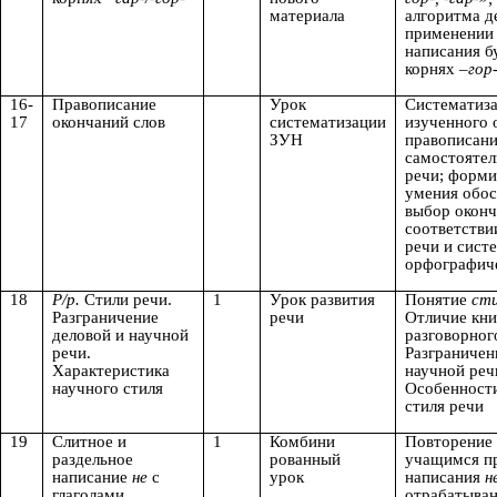
материала
алгоритма д
применении
написания б
корнях
–гор-
16-
Правописание
Урок
Систематиза
17
окончаний слов
систематизации
изученного 
ЗУН
правописани
самостоятел
речи; форм
умения обо
выбор оконч
соответстви
речи и сист
орфографич
18
Р/р.
Стили речи.
1
Урок развития
Понятие
сти
Разграничение
речи
Отличие кни
деловой и научной
разговорног
речи.
Разграничен
Характеристика
научной реч
научного стиля
Особенност
стиля речи
19
Слитное и
1
Комбини
Повторение
раздельное
рованный
учащимся п
написание
не
с
урок
написания
н
глаголами
отрабатыва