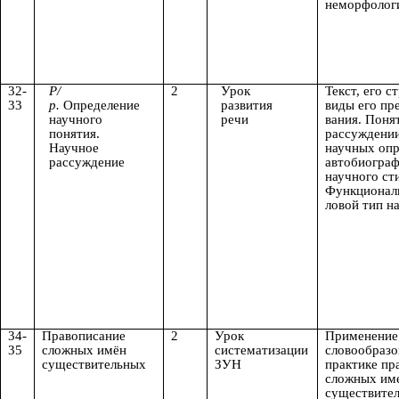
неморфолог
32-
Р/
2
Урок
Текст, его с
33
р.
Определение
развития
виды его пр
научного
речи
вания. Поня
понятия.
рассуждении
Научное
научных опр
рассуждение
автобиограф
научного сти
Функционал
ловой тип н
34-
Правописание
2
Урок
Применение
35
сложных имён
систематизации
словообразо
существительных
ЗУН
практике пр
сложных им
существите