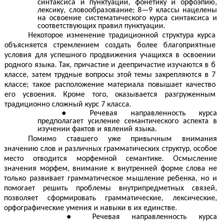
синтаксиса и пунктуации, фонетику и орфоэпию,
лексику, словообразование; 8—9 классы нацелены
на освоение систематического курса синтаксиса и
соответствующих правил пунктуации.
Некоторое изменение традиционной структура курса
объясняется стремлением создать более благоприятные
условия для успешного продвижения учащихся в освоении
родного языка. Так, причастие и деепричастие изучаются в б
классе, затем трудные вопросы этой темы закрепляются в 7
классе; такое расположение материала повышает качество
его усвоения. Кроме того, оказывается разгруженным
традиционно сложный курс 7 класса.
Речевая направленность курса
предполагает усиление семантического аспекта в
изучении фактов и явлений языка.
Помимо ставшего уже привычным внимания
значению слов и различных грамматических структур, особое
место отводится морфемной семантике. Осмысление
значения морфем, внимание к внутренней форме слова не
только развивает грамматическое мышление ребенка, но и
помогает решить проблемы внутрипредметных связей,
позволяет сформировать грамматические, лексические,
орфографические умения и навыки в их единстве.
Речевая направленность курса