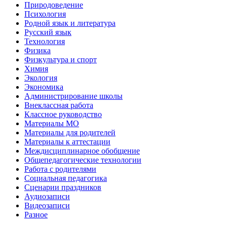
Природоведение
Психология
Родной язык и литература
Русский язык
Технология
Физика
Физкультура и спорт
Химия
Экология
Экономика
Администрирование школы
Внеклассная работа
Классное руководство
Материалы МО
Материалы для родителей
Материалы к аттестации
Междисциплинарное обобщение
Общепедагогические технологии
Работа с родителями
Социальная педагогика
Сценарии праздников
Аудиозаписи
Видеозаписи
Разное