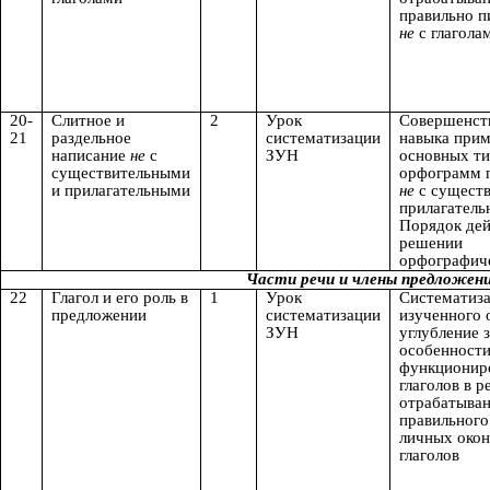
правильно п
не
с глагола
20-
Слитное и
2
Урок
Совершенст
21
раздельное
систематизации
навыка при
написание
не
с
ЗУН
основных т
существительными
орфограмм 
и прилагательными
не
с сущест
прилагатель
Порядок дей
решении
орфографиче
Части речи и члены предложения (по
22
Глагол и его роль в
1
Урок
Систематиза
предложении
систематизации
изученного о
ЗУН
углубление 
особенност
функционир
глаголов в р
отрабатыва
правильного
личных око
глаголов