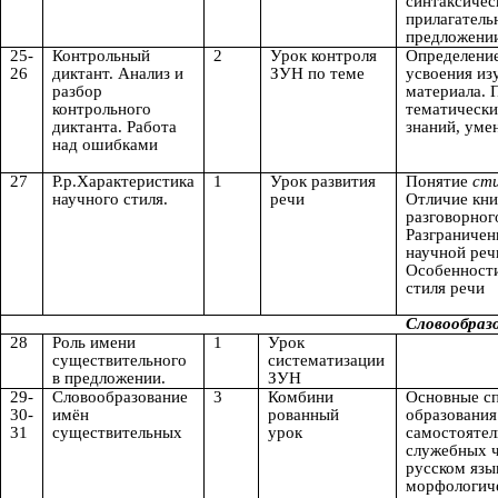
синтаксичес
прилагатель
предложени
25-
Контрольный
2
Урок контроля
Определени
26
диктант. Анализ и
ЗУН по теме
усвоения из
разбор
материала. 
контрольного
тематически
диктанта. Работа
знаний, уме
над ошибками
27
Р.р.Характеристика
1
Урок развития
Понятие
сти
научного стиля.
речи
Отличие кни
разговорног
Разграничен
научной реч
Особенност
стиля речи
Словообразование и правопис
28
Роль имени
1
Урок
существительного
систематизации
в предложении.
ЗУН
29-
Словообразование
3
Комбини
Основные с
30-
имён
рованный
образования
31
существительных
урок
самостоятел
служебных ч
русском язы
морфологич