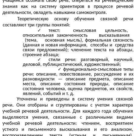
учащимся осознать свою речь, опереться на речеведческие
знания как на систему ориентиров в процессе речевой
деятельности, овладеть навыками самоконтроля.
Теоретическую основу обучения связной речи
составляют три группы понятий:
текст: смысловая цельность,
относительная законченность высказывания
(тема, основная мысль), формальная связность
(данная и новая информация, способы и средства
связи предложений); членение текста на абзацы,
строение абзаца;
стили речи: разговорный, научный,
деловой, публицистический, художественный;
функционально-смысловые типы
речи: описание, повествование, рассуждение и их
разновидности — описание предмета, описание
места, описание состояния природы, описание
состояния человека, оценка предметов, их свойств,
явлений, событий и т. д.
Уточнены и приведены в систему умения связной
речи. Они отобраны и сгруппированы с учетом характера
учебной речевой деятельности. Для каждого года обучения
выделяются умения, связанные с различными видами
учебной речевой деятельности: чтением, восприятием
устного и письменного высказывания и его анализом,
воспроизведением текста (устным и письменным),