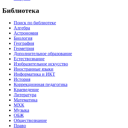
Библиотека
Поиск по библиотеке
Алгебра
Астрономия
Биология
География
Геометрия
Дополнительное образование
Естествознание
Изобразительное искусство
Иностранные языки
Информатика и ИКТ
История
Коррекционная педагогика
Краеведение
Литература
Математика
МХК
Музыка
ОБЖ
Обществознание
Право