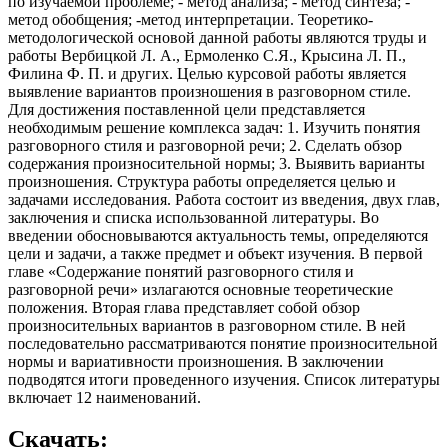
по изучаемой проблеме; - метод анализа; - метод синтеза; -
метод обобщения; -метод интерпретации. Теоретико-
методологической основой данной работы являются труды и
работы Вербицкой Л. А., Ермоленко С.Я., Крысина Л. П.,
Филина Ф. П. и других. Целью курсовой работы является
выявление вариантов произношения в разговорном стиле.
Для достижения поставленной цели представляется
необходимым решение комплекса задач: 1. Изучить понятия
разговорного стиля и разговорной речи; 2. Сделать обзор
содержания произносительной нормы; 3. Выявить варианты
произношения. Структура работы определяется целью и
задачами исследования. Работа состоит из введения, двух глав,
заключения и списка использованной литературы. Во
введении обосновываются актуальность темы, определяются
цели и задачи, а также предмет и объект изучения. В первой
главе «Содержание понятий разговорного стиля и
разговорной речи» излагаются основные теоретические
положения. Вторая глава представляет собой обзор
произносительных вариантов в разговорном стиле. В ней
последовательно рассматриваются понятие произносительной
нормы и вариативности произношения. В заключении
подводятся итоги проведенного изучения. Список литературы
включает 12 наименований.
Скачать: