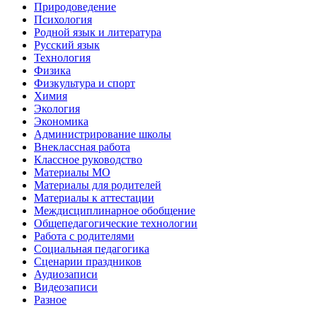
Природоведение
Психология
Родной язык и литература
Русский язык
Технология
Физика
Физкультура и спорт
Химия
Экология
Экономика
Администрирование школы
Внеклассная работа
Классное руководство
Материалы МО
Материалы для родителей
Материалы к аттестации
Междисциплинарное обобщение
Общепедагогические технологии
Работа с родителями
Социальная педагогика
Сценарии праздников
Аудиозаписи
Видеозаписи
Разное