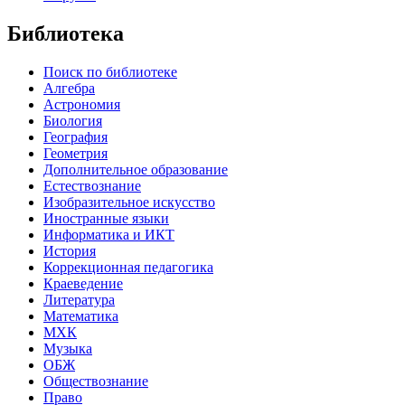
Библиотека
Поиск по библиотеке
Алгебра
Астрономия
Биология
География
Геометрия
Дополнительное образование
Естествознание
Изобразительное искусство
Иностранные языки
Информатика и ИКТ
История
Коррекционная педагогика
Краеведение
Литература
Математика
МХК
Музыка
ОБЖ
Обществознание
Право