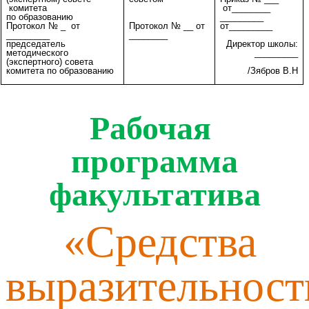
комитета
от________
по образованию
_________
Протокол № _ от
от_________
Протокол № __ от
_________
________
председатель
Директор школы:
методического
_________
(экспертного) совета
комитета по образованию
/Зябров В.Н
_____________________
Рабочая
программа
факультатива
«Средства
выразительност