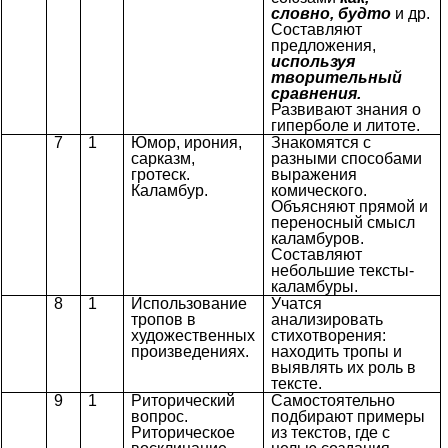
словно, будто
и др.
Составляют
предложения,
используя
творительный
сравнения.
Развивают знания о
гиперболе и литоте.
7
1
Юмор, ирония,
Знакомятся с
сарказм,
разными способами
гротеск.
выражения
Каламбур.
комического.
Объясняют прямой и
переносный смысл
каламбуров.
Составляют
небольшие тексты-
каламбуры.
8
1
Использование
Учатся
тропов в
анализировать
художественных
стихотворения:
произведениях.
находить тропы и
выявлять их роль в
тексте.
9
1
Риторический
Самостоятельно
вопрос.
подбирают примеры
Риторическое
из текстов, где с