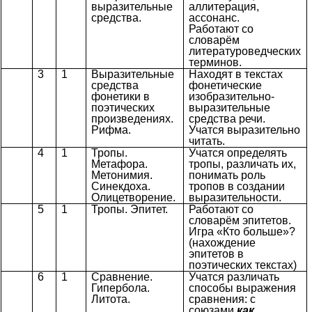
выразительные
аллитерация,
средства.
ассонанс.
Работают со
словарём
литературоведческих
терминов.
3
1
Выразительные
Находят в текстах
средства
фонетические
фонетики в
изобразительно-
поэтических
выразительные
произведениях.
средства речи.
Рифма.
Учатся выразительно
читать.
4
1
Тропы.
Учатся определять
Метафора.
тропы, различать их,
Метонимия.
понимать роль
Синекдоха.
тропов в создании
Олицетворение.
выразительности.
5
1
Тропы. Эпитет.
Работают со
словарём эпитетов.
Игра «Кто больше»?
(нахождение
эпитетов в
поэтических текстах)
6
1
Сравнение.
Учатся различать
Гипербола.
способы выражения
Литота.
сравнения: с
союзами
как,