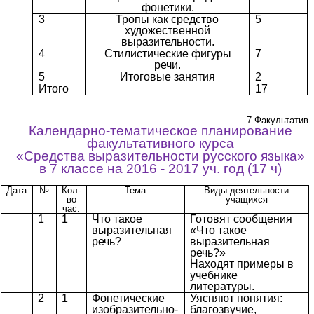
фонетики.
3
Тропы как средство
5
художественной
выразительности.
4
Стилистические фигуры
7
речи.
5
Итоговые занятия
2
Итого
17
7 Факультатив
Календарно-тематическое планирование
факультативного курса
«Средства выразительности русского языка»
в 7 классе на 2016 - 2017 уч. год (17 ч)
Дата
№
Кол-
Тема
Виды деятельности
во
учащихся
час.
1
1
Что такое
Готовят сообщения
выразительная
«Что такое
речь?
выразительная
речь?»
Находят примеры в
учебнике
литературы.
2
1
Фонетические
Уясняют понятия:
изобразительно-
благозвучие,