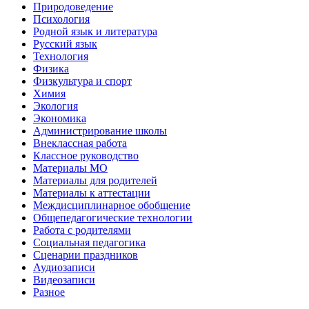
Природоведение
Психология
Родной язык и литература
Русский язык
Технология
Физика
Физкультура и спорт
Химия
Экология
Экономика
Администрирование школы
Внеклассная работа
Классное руководство
Материалы МО
Материалы для родителей
Материалы к аттестации
Междисциплинарное обобщение
Общепедагогические технологии
Работа с родителями
Социальная педагогика
Сценарии праздников
Аудиозаписи
Видеозаписи
Разное