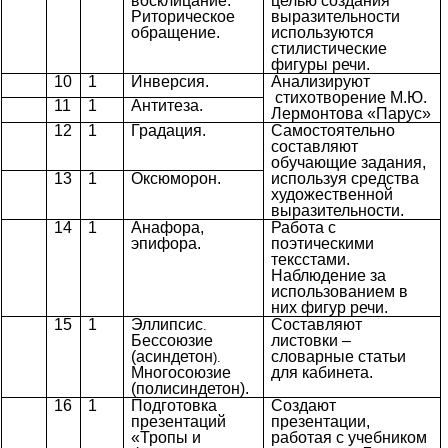
восклицание.
целью создания
Риторическое
выразительности
обращение.
используются
стилистические
фигуры речи.
10
1
Инверсия.
Анализируют
стихотворение М.Ю.
11
1
Антитеза.
Лермонтова «Парус»
12
1
Градация.
Самостоятельно
составляют
обучающие задания,
13
1
Оксюморон.
используя средства
художественной
выразительности.
14
1
Анафора,
Работа с
эпифора.
поэтическими
тексстами.
Наблюдение за
использованием в
них фигур речи.
15
1
Эллипсис
Составляют
.
Бессоюзие
листовки –
(асиндетон
словарные статьи
).
Многосоюзие
для кабинета.
(полисиндетон).
16
1
Подготовка
Создают
презентаций
презентации,
«Тропы и
работая с учебником