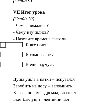
(Слайд 9)
VII Итог урока
(Слайд 10)
- Чем занимались?
- Чему научились?
- Назовите времена глагола
Я все понял
Я сомневаюсь
Я ещё научусь
Душа ушла в пятки – испугался
Зарубить на носу – запомнить
Клевал носом – дремал, засыпал
Бьет баклуши - лентяйничает