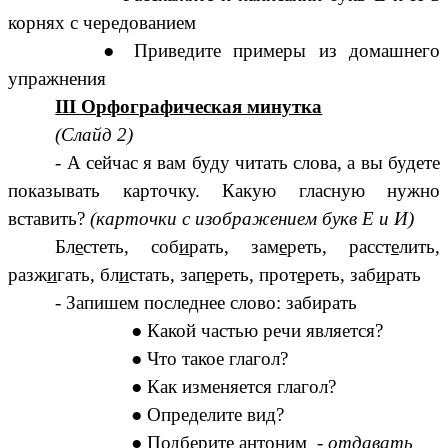
корнях с чередованием
Приведите примеры из домашнего
упражнения
III Орфографическая минутка
(Слайд 2)
- А сейчас я вам буду читать слова, а вы будете
показывать карточку. Какую гласную нужно
вставить?
(карточки с изображением букв Е и И)
Бл
е
стеть, соб
и
рать, зам
е
реть, расст
е
лить,
разж
и
гать, бл
и
стать, зап
е
реть, прот
е
реть, заб
и
рать
- Запишем последнее слово: забирать
Какой частью речи является?
Что такое глагол?
Как изменяется глагол?
Определите вид?
Подберите
антоним
-
отдавать