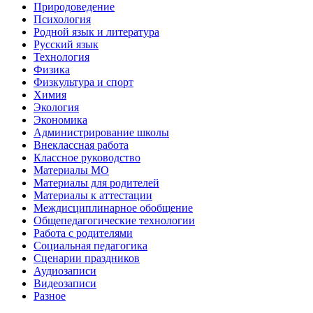
Природоведение
Психология
Родной язык и литература
Русский язык
Технология
Физика
Физкультура и спорт
Химия
Экология
Экономика
Администрирование школы
Внеклассная работа
Классное руководство
Материалы МО
Материалы для родителей
Материалы к аттестации
Междисциплинарное обобщение
Общепедагогические технологии
Работа с родителями
Социальная педагогика
Сценарии праздников
Аудиозаписи
Видеозаписи
Разное