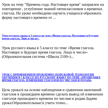
Урок на тему "Времена года. Настоящее время" направлен на
повторение , углубление знаний пятиклассников о временах
глагола. На уроке необходимо научить учащихся образовать
форму настоящего времени от ...
Урок русского языка в 5 классе по теме «Время глагола. Настоящее и будущее
время глагола. Лицо и число».
Урок русского языка в 5 классе по теме «Время глагола.
Настоящее и будущее время глагола. Лицо и число»
(Образовательная система «Школа 2100»)...
УРОК С ПРИМЕНЕНИЕМ ПРОБЛЕМНО-ПОИСКОВОЙ ТЕХНОЛОГИИ
ОБУЧЕНИЯ В 7 КЛАССЕ ПО РУССКОМУ ЯЗЫКУ ПО ТЕМЕ «ПРОШЕДШЕЕ
ВРЕМЯ ГЛАГОЛА. ИЗМЕНЕНИЕ ГЛАГОЛОВ ПО ЧИСЛАМ И РОДАМ»
Цель урока:ü на основе наблюдения и сравнения окончаний
глаголов в прошедшем времени сделать вывод об изменении
глаголов прошедшего времени по числам и родам.Задачи
урока:Образовательные:ü учить точно...