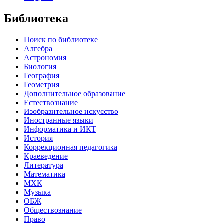
Библиотека
Поиск по библиотеке
Алгебра
Астрономия
Биология
География
Геометрия
Дополнительное образование
Естествознание
Изобразительное искусство
Иностранные языки
Информатика и ИКТ
История
Коррекционная педагогика
Краеведение
Литература
Математика
МХК
Музыка
ОБЖ
Обществознание
Право