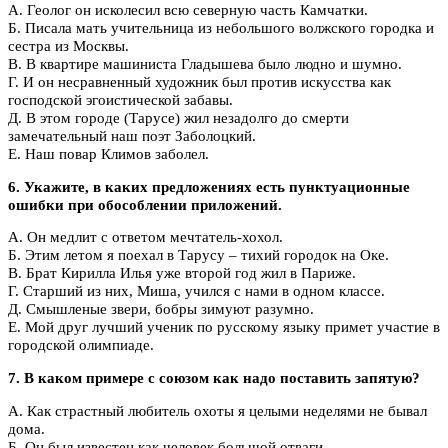
А. Геолог он исколесил всю северную часть Камчатки.
Б. Писала мать учительница из небольшого волжского городка и
сестра из Москвы.
В. В квартире машиниста Гладышева было людно и шумно.
Г. И он несравненный художник был против искусства как
господской эгоистической забавы.
Д. В этом городе (Тарусе) жил незадолго до смерти
замечательный наш поэт Заболоцкий.
Е. Наш повар Климов заболел.
6. Укажите, в каких предложениях есть пунктуационные
ошибки при обособлении приложений.
А. Он медлит с ответом мечтатель-хохол.
Б. Этим летом я поехал в Тарусу – тихий городок на Оке.
В. Брат Кирилла Илья уже второй год жил в Париже.
Г. Старший из них, Миша, учился с нами в одном классе.
Д. Смышленые звери, бобры зимуют разумно.
Е. Мой друг лучший ученик по русскому языку примет участие в
городской олимпиаде.
7. В каком примере с союзом как надо поставить запятую?
А. Как страстный любитель охоты я целыми неделями не бывал
дома.
Б. Он был известен как человек большой отваги.