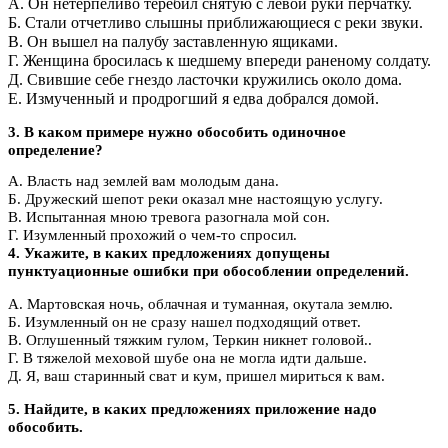
А. Он нетерпеливо теребил снятую с левой руки перчатку.
Б. Стали отчетливо слышны приближающиеся с реки звуки.
В. Он вышел на палубу заставленную ящиками.
Г. Женщина бросилась к шедшему впереди раненому солдату.
Д. Свившие себе гнездо ласточки кружились около дома.
Е. Измученный и продрогший я едва добрался домой.
3. В каком примере нужно обособить одиночное
определение?
А. Власть над землей вам молодым дана.
Б. Дружеский шепот реки оказал мне настоящую услугу.
В. Испытанная мною тревога разогнала мой сон.
Г. Изумленный прохожий о чем-то спросил.
4. Укажите, в каких предложениях допущены
пунктуационные ошибки при обособлении определений.
А. Мартовская ночь, облачная и туманная, окутала землю.
Б. Изумленный он не сразу нашел подходящий ответ.
В. Оглушенный тяжким гулом, Теркин никнет головой..
Г. В тяжелой меховой шубе она не могла идти дальше.
Д. Я, ваш старинный сват и кум, пришел мириться к вам.
5. Найдите, в каких предложениях приложение надо
обособить.