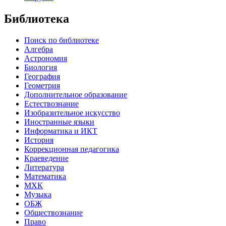
Библиотека
Поиск по библиотеке
Алгебра
Астрономия
Биология
География
Геометрия
Дополнительное образование
Естествознание
Изобразительное искусство
Иностранные языки
Информатика и ИКТ
История
Коррекционная педагогика
Краеведение
Литература
Математика
МХК
Музыка
ОБЖ
Обществознание
Право