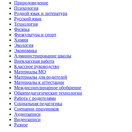
Природоведение
Психология
Родной язык и литература
Русский язык
Технология
Физика
Физкультура и спорт
Химия
Экология
Экономика
Администрирование школы
Внеклассная работа
Классное руководство
Материалы МО
Материалы для родителей
Материалы к аттестации
Междисциплинарное обобщение
Общепедагогические технологии
Работа с родителями
Социальная педагогика
Сценарии праздников
Аудиозаписи
Видеозаписи
Разное