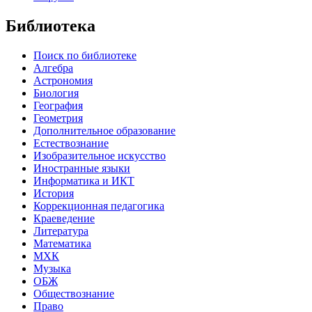
Библиотека
Поиск по библиотеке
Алгебра
Астрономия
Биология
География
Геометрия
Дополнительное образование
Естествознание
Изобразительное искусство
Иностранные языки
Информатика и ИКТ
История
Коррекционная педагогика
Краеведение
Литература
Математика
МХК
Музыка
ОБЖ
Обществознание
Право