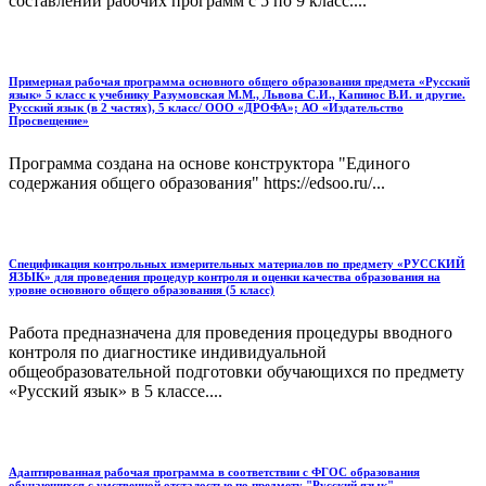
составлении рабочих программ с 5 по 9 класс....
Примерная рабочая программа основного общего образования предмета «Русский
язык» 5 класс к учебнику Разумовская М.М., Львова С.И., Капинос В.И. и другие.
Русский язык (в 2 частях), 5 класс/ ООО «ДРОФА»; АО «Издательство
Просвещение»
Программа создана на основе конструктора "Единого
содержания общего образования" https://edsoo.ru/...
Спецификация контрольных измерительных материалов по предмету «РУССКИЙ
ЯЗЫК» для проведения процедур контроля и оценки качества образования на
уровне основного общего образования (5 класс)
Работа предназначена для проведения процедуры вводного
контроля по диагностике индивидуальной
общеобразовательной подготовки обучающихся по предмету
«Русский язык» в 5 классе....
Адаптированная рабочая программа в соответствии с ФГОС образования
обучающихся с умственной отсталостью по предмету "Русский язык"