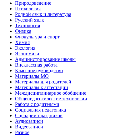
Природоведение
Психология
Родной язык и литература
Русский язык
Технология
Физика
Физкультура и спорт
Химия
Экология
Экономика
Администрирование школы
Внеклассная работа
Классное руководство
Материалы МО
Материалы для родителей
Материалы к аттестации
Междисциплинарное обобщение
Общепедагогические технологии
Работа с родителями
Социальная педагогика
Сценарии праздников
Аудиозаписи
Видеозаписи
Разное