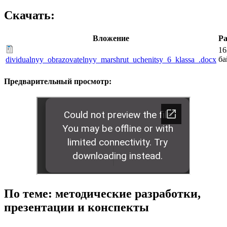
Скачать:
Вложение
Ра
16
ба
dividualnyy_obrazovatelnyy_marshrut_uchenitsy_6_klassa_.docx
Предварительный просмотр:
По теме: методические разработки,
презентации и конспекты