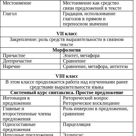
Местоимение
Местоимение как средство
связи предложений в тексте
Глагол
Градация, использование
глаголов в прямом и
переносном значении
VII класс
Закрепление: роль средств выразительности в связном
тексте
Морфология
Причастие
Эпитет, метафора
Деепричастие
Сравнение
Наречие
Сравнение, метафора, антитеза
VIII класс
В этом классе продолжается работа над изученными ранее
средствами выразительности языка
Системный курс синтаксиса. Простое предложение
Интонация в
Риторический вопрос
предложении
Риторическое восклицание
Главные и
Роль инверсии в предложении,
второстепенные члены
сравнение
предложения
Односоставные
Парцелляция
предложения
Неполные предложения
Эллипсис