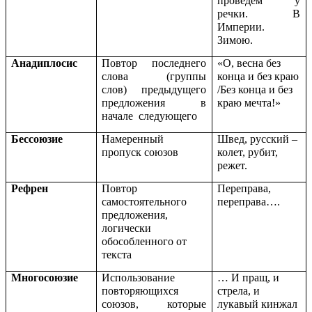
проведём у
речки. В
Империи.
Зимою.
Анадиплосис
Повтор последнего
«О, весна без
слова (группы
конца и без краю
слов) предыдущего
/Без конца и без
предложения в
краю мечта!»
начале следующего
Бессоюзие
Намеренный
Швед, русский –
пропуск союзов
колет, рубит,
режет.
Рефрен
Повтор
Переправа,
самостоятельного
переправа….
предложения,
логически
обособленного от
текста
Многосоюзие
Использование
… И пращ, и
повторяющихся
стрела, и
союзов, которые
лукавый кинжал