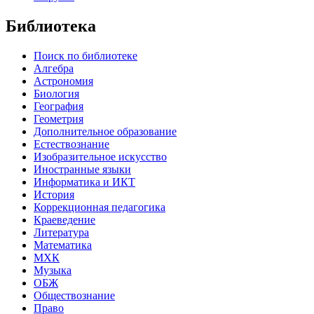
Библиотека
Поиск по библиотеке
Алгебра
Астрономия
Биология
География
Геометрия
Дополнительное образование
Естествознание
Изобразительное искусство
Иностранные языки
Информатика и ИКТ
История
Коррекционная педагогика
Краеведение
Литература
Математика
МХК
Музыка
ОБЖ
Обществознание
Право