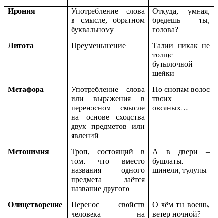
Ирония
Употребление слова
Откуда, умная,
в смысле, обратном
бредёшь ты,
буквальному
голова?
Литота
Преуменьшение
Талии никак не
толще
бутылочной
шейки
Метафора
Употребление слова
По снопам волос
или выражения в
твоих
переносном смысле
овсяных…
на основе сходства
двух предметов или
явлений
Метонимия
Троп, состоящий в
А в двери –
том, что вместо
бушлаты,
названия одного
шинели, тулупы
предмета даётся
название другого
Олицетворение
Перенос свойств
О чём ты воешь,
человека на
ветер ночной?