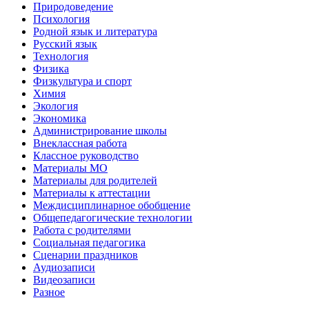
Природоведение
Психология
Родной язык и литература
Русский язык
Технология
Физика
Физкультура и спорт
Химия
Экология
Экономика
Администрирование школы
Внеклассная работа
Классное руководство
Материалы МО
Материалы для родителей
Материалы к аттестации
Междисциплинарное обобщение
Общепедагогические технологии
Работа с родителями
Социальная педагогика
Сценарии праздников
Аудиозаписи
Видеозаписи
Разное