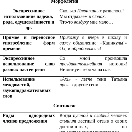
Морфология
Экспрессивное
Сколько
Плюшкиных
развелось!
использование падежа,
Мы отдыхаем в
Сочах.
рода, одушевлённости и
Что-то
воздуху
мне мало…
др.
Прямое и переносное
Прихожу
я вчера в школу и
употребление форм
вижу
объявление: «Каникулы!»
времени
Ох, и
обрадовался
я!
Экспрессивное
Со мной произошла
использование слов
преудивительнейшая
история!
разных частей речи
Не минует тебя чаша
сия.
Использование
«Ах!»
- легче тени Татьяна
междометий,
прыг
в другие сени
звукоподражательных
слов
Синтаксис
Ряды однородных
Когда
пустой и слабый
человек
членов предложения
слышит
лестный отзыв о своих
достоинствах, он