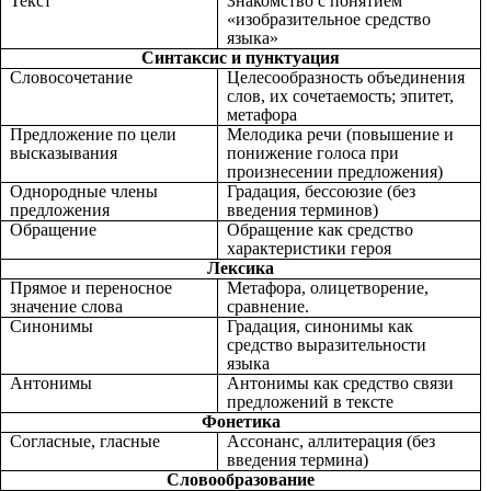
Текст
Знакомство с понятием
«изобразительное средство
языка»
Синтаксис и пунктуация
Словосочетание
Целесообразность объединения
слов, их сочетаемость; эпитет,
метафора
Предложение по цели
Мелодика речи (повышение и
высказывания
понижение голоса при
произнесении предложения)
Однородные члены
Градация, бессоюзие (без
предложения
введения терминов)
Обращение
Обращение как средство
характеристики героя
Лексика
Прямое и переносное
Метафора, олицетворение,
значение слова
сравнение.
Синонимы
Градация, синонимы как
средство выразительности
языка
Антонимы
Антонимы как средство связи
предложений в тексте
Фонетика
Согласные, гласные
Ассонанс, аллитерация (без
введения термина)
Словообразование