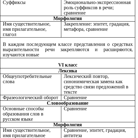
Суффиксы
Эмоционально-экспрессионная
роль суффиксов в речи;
сравнение
Морфология
Имя существительное,
Закрепление: эпитет, градация,
имя прилагательное,
метафора, сравнение
глагол
В каждом последующем классе представления о средствах
выразительности речи закрепляются и расширяются,
изучаются новые
VI класс
Лексика
Общеупотребительные
Лексический повтор,
слова
синонимическая замена как
средство связи предложений в
тексте
Фразеологический оборот
Сравнение
Словообразование
Основные способы
Сравнение
образования слов в
русском языке
Морфология
Имя существительное,
Сравнение, эпитет, градация,
имя прилагательное
антитеза