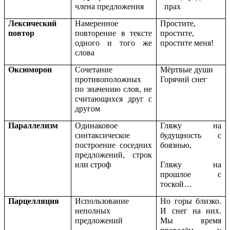
члена предложения
прах
Лексический
Намеренное
Простите,
повтор
повторение в тексте
простите,
одного и того же
простите меня!
слова
Оксюморон
Сочетание
Мёртвые души
противоположных
Горячий снег
по значению слов, не
считающихся друг с
другом
Параллелизм
Одинаковое
Гляжу на
синтаксическое
будущность с
построение соседних
боязнью,
предложений, строк
или строф
Гляжу на
прошлое с
тоской…
Парцелляция
Использование
Но горы близко.
неполных
И снег на них.
предложений
Мы время