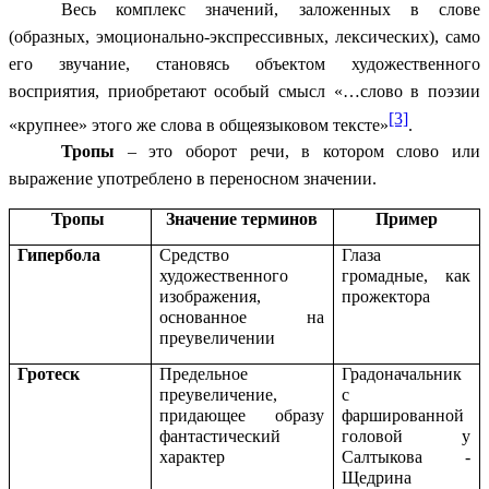
Весь комплекс значений, заложенных в слове
(образных, эмоционально-экспрессивных, лексических), само
его звучание, становясь объектом художественного
восприятия, приобретают особый смысл «…слово в поэзии
[3]
«крупнее» этого же слова в общеязыковом тексте»
.
Тропы
– это оборот речи, в котором слово или
выражение употреблено в переносном значении.
Тропы
Значение терминов
Пример
Гипербола
Средство
Глаза
художественного
громадные, как
изображения,
прожектора
основанное на
преувеличении
Гротеск
Предельное
Градоначальник
преувеличение,
с
придающее образу
фаршированной
фантастический
головой у
характер
Салтыкова -
Щедрина