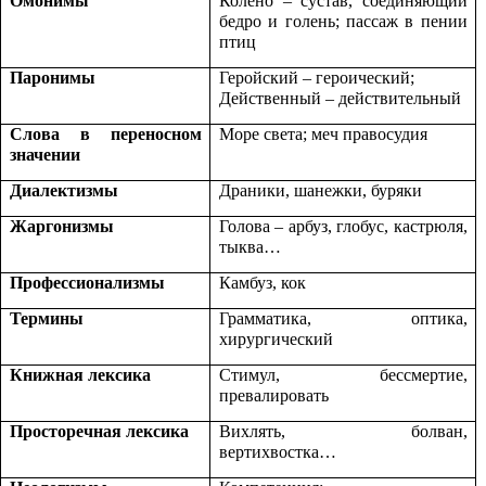
Омонимы
Колено – сустав, соединяющий
бедро и голень; пассаж в пении
птиц
Паронимы
Геройский – героический;
Действенный – действительный
Слова в переносном
Море света; меч правосудия
значении
Диалектизмы
Драники, шанежки, буряки
Жаргонизмы
Голова – арбуз, глобус, кастрюля,
тыква…
Профессионализмы
Камбуз, кок
Термины
Грамматика, оптика,
хирургический
Книжная лексика
Стимул, бессмертие,
превалировать
Просторечная лексика
Вихлять, болван,
вертихвостка…