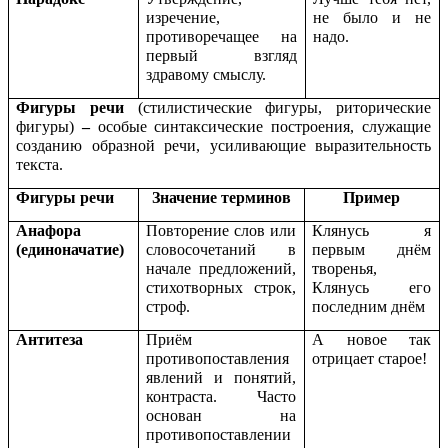
изречение,
не было и не
противоречащее на
надо.
первый взгляд
здравому смыслу.
Фигуры речи
(стилистические фигуры, риторические
фигуры)
–
особые синтаксические построения, служащие
созданию образной речи, усиливающие выразительность
текста.
Фигуры речи
Значение терминов
Пример
Анафора
Повторение слов или
Клянусь я
(единоначатие)
словосочетаний в
первым днём
начале предложений,
творенья,
стихотворных строк,
Клянусь его
строф.
последним днём
Антитеза
Приём
А новое так
противопоставления
отрицает старое!
явлений и понятий,
контраста. Часто
основан на
противопоставлении