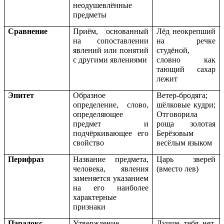
неодушевлённые
предметы
Сравнение
Приём, основанный
Лёд неокрепший
на сопоставлении
на речке
явлений или понятий
студёной,
с другими явлениями
словно как
тающий сахар
лежит
Эпитет
Образное
Ветер-бродяга;
определение, слово,
шёлковые кудри;
определяющее
Отговорила
предмет и
роща золотая
подчёркивающее его
Берёзовым
свойство
весёлым языком
Перифраз
Название предмета,
Царь зверей
человека, явления
(вместо лев)
заменяется указанием
на его наиболее
характерные
признаки
Парадокс
Утверждение,
Лучше тебя нет,