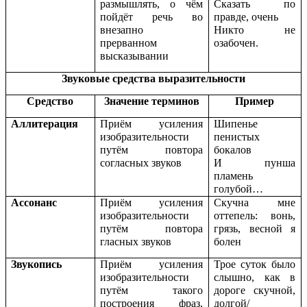
размышлять, о чём
Сказать по
пойдёт речь во
правде, очень
внезапно
Никто не
прерванном
озабочен.
высказывании
Звуковые средства выразительности
Средство
Значение терминов
Пример
Аллитерация
Приём усиления
Шипенье
изобразительности
пенистых
путём повтора
бокалов
согласных звуков
И пунша
пламень
голубой…
Ассонанс
Приём усиления
Скучна мне
изобразительности
оттепель: вонь,
путём повтора
грязь, весной я
гласных звуков
болен
Звукопись
Приём усиления
Трое суток было
изобразительности
слышно, как в
путём такого
дороге скучной,
построения фраз,
долгой/