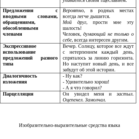
упивается
своим тщеславием.
Предложения с
Вероятно
, в родных местах
вводными словами,
всегда легче дышится.
обращениями,
Мой друг
, прости мне эту
обособленными
шалость!
членами
Человек,
думающий не только о
себе
, всегда интересен другим.
Экспрессивное
Вечер. Солнцу, которое все ждут
использование
с нетерпением каждый день,
предложений разного
спряталось за линию горизонта.
типа
Но наступит новый день, и все
забудут об этой истории.
Диалогичность
- Ну как?
изложения
- Удивительно хорош!
- А я что говорил?
Парцелляция
Он увидел меня и
застыл.
Оцепенел. Замолчал.
Изобразительно-выразительные средства языка