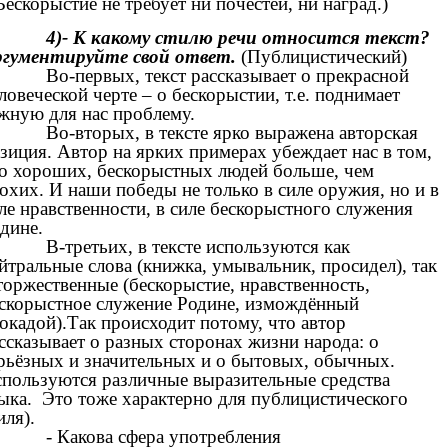
Бескорыстие не требует ни почестей, ни наград.)
4)- К какому стилю речи относится текст?
гументируйте свой ответ.
(Публицистический)
Во-первых, текст рассказывает о прекрасной
ловеческой черте – о бескорыстии, т.е. поднимает
жную для нас проблему.
Во-вторых, в тексте ярко выражена авторская
зиция. Автор на ярких примерах убеждает нас в том,
о хороших, бескорыстных людей больше, чем
охих. И наши победы не только в силе оружия, но и в
ле нравственности, в силе бескорыстного служения
дине.
В-третьих, в тексте используются как
йтральные слова (книжка, умывальник, просидел), так
торжественные (бескорыстие, нравственность,
скорыстное служение Родине, измождённый
окадой).Так происходит потому, что автор
ссказывает о разных сторонах жизни народа: о
рьёзных и значительных и о бытовых, обычных.
пользуются различные выразительные средства
ыка. Это тоже характерно для публицистического
иля).
- Какова сфера употребления