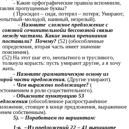
- Какие орфографические правила вспомнили,
тавляя пропущенные буквы?
( Просидел – сидя, потерял – потеря; Умирают;
опытный–молодой, наивный, незрелый).
- Назовите сложное предложение с
союзной сочинительнойи бессоюзной связью
между частями. Какие знаки препинания
поставили? Почему?
(52) (обособленные
определения, вторая часть имеет значение
пояснения).
(52) На этот шаг его, неопытного и трусливого,
толкнула корысть: пусть умирают другие, а я хочу
жить.
- Назовите грамматическую основу из
орой части предложения.
(Другие умирают).
- Чем выражено подлежащее?
(
стоимением в роли существительного).
- Объясните пунктуацию 53
редложения
(обособленное распространённое
иложение, стоящее в конце предложения, выраженное
енем собственным).
5). – Поработаем по вариантам:
1-в. –Из предложений 22 – 41 выпишите