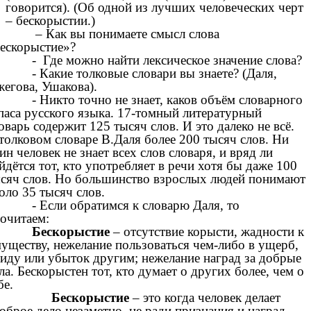
говорится). (Об одной из лучших человеческих черт
– бескорыстии.)
– Как вы понимаете смысл слова
ескорыстие»?
- Где можно найти лексическое значение слова?
- Какие толковые словари вы знаете? (Даля,
егова, Ушакова).
- Никто точно не знает, каков объём словарного
паса русского языка. 17-томный литературный
оварь содержит 125 тысяч слов. И это далеко не всё.
толковом словаре В.Даля более 200 тысяч слов. Ни
ин человек не знает всех слов словаря, и вряд ли
йдётся тот, кто употребляет в речи хотя бы даже 100
сяч слов. Но большинство взрослых людей понимают
оло 35 тысяч слов.
- Если обратимся к словарю Даля, то
очитаем:
Бескорыстие
– отсутствие корысти, жадности к
уществу, нежелание пользоваться чем-либо в ущерб,
иду или убыток другим; нежелание наград за добрые
ла. Бескорыстен тот, кто думает о других более, чем о
бе.
Бескорыстие
– это когда человек делает
оброе дело незаметно, не ради признания и наград.