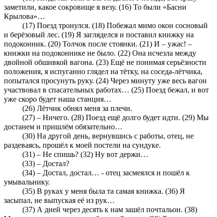
заметили, какое сокровище я везу. (16) То были «Басни
Крылова»…
(17) Поезд тронулся. (18) Побежал мимо окон сосновый
и берёзовый лес. (19) Я загляделся и поставил книжку на
подоконник. (20) Толчок после стоянки. (21) И – ужас! –
книжки на подоконнике не было. (22) Она исчезла между
двойной обшивкой вагона. (23) Ещё не понимая серьёзности
положения, я испуганно глядел на тётку, на соседа-лётчика,
попытался просунуть руку. (24) Через минуту уже весь вагон
участвовал в спасательных работах… (25) Поезд бежал, и вот
уже скоро будет наша станция…
(26) Лётчик обнял меня за плечи.
(27) – Ничего. (28) Поезд ещё долго будет идти. (29) Мы
достанем и пришлём обязательно…
(30) На другой день, вернувшись с работы, отец, не
раздеваясь, прошёл к моей постели на сундуке.
(31) – Не спишь? (32) Ну вот держи…
(33) – Достал?
(34) – Достал, достал… - отец засмеялся и пошёл к
умывальнику.
(35) В руках у меня была та самая книжка. (36) Я
засыпал, не выпуская её из рук…
(37) А дней через десять к нам зашёл почтальон. (38)