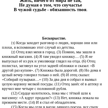
Жить, ничего от мира не тая,
Не думая о том, что соучастье
В чужой судьбе - обязанность твоя
.
Бескорыстие.
Когда заходит разговор о людях, хороши они или
плохи, я вспоминаю этот случай из детства.
Отец взял меня в город. (3) Помню, мы зашли в
книжный магазин. (4) Я там увидел книжку… (5) Я не
выпускал её из рук и умоляюще глядел на отца. (6) Отец
полистал, заглянул на угол задней обложки и сказал: «В
другой раз купим». (7) Книжка была дорогой. (8) Но дома я
целый вечер говорил только о ней. (9) И отец сказал:
«Собирай пузырьки…» (10) За два дня я собрал и вымыл
целую корзину мелкой посуды. (11) Отец занёс её в аптеку и
вручил мне четыре с половиной рубля.
(12) Сердце колотилось, пока мы с тёткой шли к
магазину: «А вдруг продали?» (13) Нет, книжка лежала на
прежнем месте. (14) И я стал её обладателем.
(15) Когда мы сели в вагон дачного поезда, все сразу