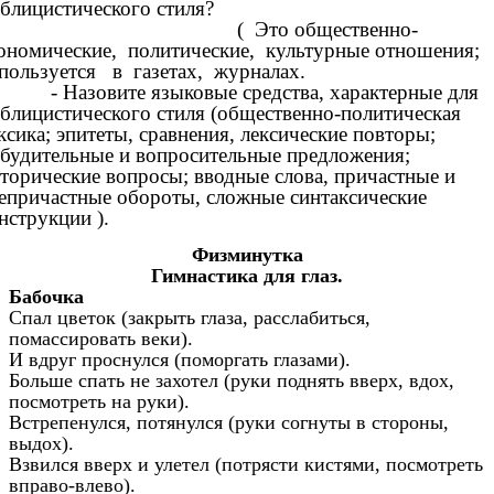
ублицистического стиля?
( Это общественно-
ономические, политические, культурные отношения;
пользуется в газетах, журналах.
- Назовите языковые средства, характерные для
блицистического стиля (общественно-политическая
ксика; эпитеты, сравнения, лексические повторы;
будительные и вопросительные предложения;
торические вопросы; вводные слова, причастные и
епричастные обороты, сложные синтаксические
нструкции ).
Физминутка
Гимнастика для глаз.
Бабочка
Спал цветок (закрыть глаза, расслабиться,
помассировать веки).
И вдруг проснулся (поморгать глазами).
Больше спать не захотел (руки поднять вверх, вдох,
посмотреть на руки).
Встрепенулся, потянулся (руки согнуты в стороны,
выдох).
Взвился вверх и улетел (потрясти кистями, посмотреть
вправо-влево).