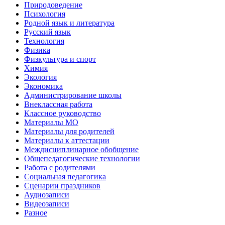
Природоведение
Психология
Родной язык и литература
Русский язык
Технология
Физика
Физкультура и спорт
Химия
Экология
Экономика
Администрирование школы
Внеклассная работа
Классное руководство
Материалы МО
Материалы для родителей
Материалы к аттестации
Междисциплинарное обобщение
Общепедагогические технологии
Работа с родителями
Социальная педагогика
Сценарии праздников
Аудиозаписи
Видеозаписи
Разное