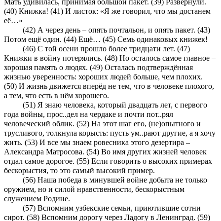
Мать удивилась, принимая большой пакет. (39) Развернули.
(40) Книжка! (41) И листок: «Я же говорил, что мы достанем
её…»
(42) А через день – опять почтальон, и опять пакет. (43)
Потом ещё один. (44) Ещё… (45) Семь одинаковых книжек!
(46) С той осени прошло более тридцати лет. (47)
Книжки в войну потерялись. (48) Но осталось самое главное –
хорошая память о людях. (49) Осталась подтверждённая
жизнью уверенность: хороших людей больше, чем плохих.
(50) И жизнь движется вперёд не тем, что в человеке плохого,
а тем, что есть в нём хорошего.
(51) Я знаю человека, который двадцать лет, с первого
года войны, прос..дел на чердаке и почти пот..рял
человеческий облик. (52) На этот шаг его, (не)опытного и
трусливого, толкнула корысть: пусть ум..рают другие, а я хочу
жить. (53) И все мы знаем ровесника этого дезертира –
Александра Матросова. (54) Во имя других жизней человек
отдал самое дорогое. (55) Если говорить о высоких примерах
бескорыстия, то это самый высокий пример.
(56) Наша победа в минувшей войне добыта не только
оружием, но и силой нравственности, бескорыстным
служением Родине.
(57) Вспомним узбекские семьи, приютившие сотни
сирот. (58) Вспомним дорогу через Ладогу в Ленинград. (59)