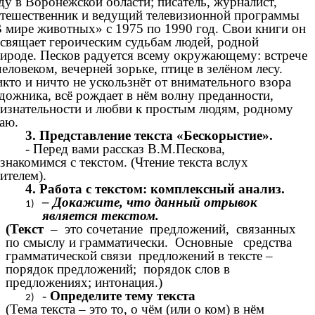
ду в Воронежской области; писатель, журналист,
тешественник и ведущий телевизионной программы
 мире животных» с 1975 по 1990 год. Свои книги он
свящает героическим судьбам людей, родной
ироде. Песков радуется всему окружающему: встрече
человеком, вечерней зорьке, птице в зелёном лесу.
кто и ничто не ускользнёт от внимательного взора
дожника, всё рождает в нём волну преданности,
изнательности и любви к простым людям, родному
аю.
3. Представление текста «Бескорыстие».
- Перед вами рассказ В.М.Пескова,
знакомимся с текстом. (Чтение текста вслух
ителем).
4. Работа с текстом: комплексный анализ.
– Докажите, что данный отрывок
является текстом.
(Текст
– это сочетание предложений, связанных
по смыслу и грамматически. Основные средства
грамматической связи предложений в тексте –
порядок предложений; порядок слов в
предложениях; интонация.)
-
Определите тему текста
(Тема текста – это то, о чём (или о ком) в нём