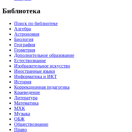
Библиотека
Поиск по библиотеке
Алгебра
Астрономия
Биология
География
Геометрия
Дополнительное образование
Естествознание
Изобразительное искусство
Иностранные языки
Информатика и ИКТ
История
Коррекционная педагогика
Краеведение
Литература
Математика
МХК
Музыка
ОБЖ
Обществознание
Право