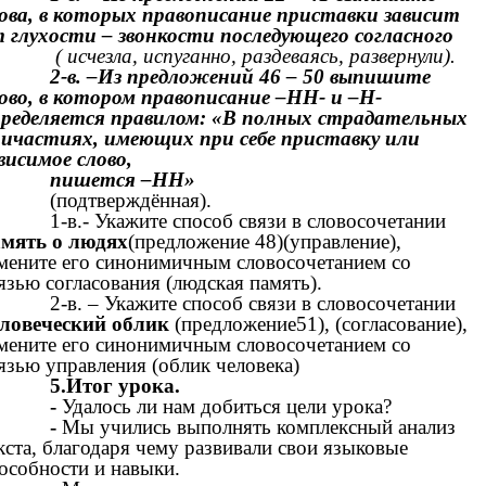
ова, в которых правописание приставки зависит
 глухости – звонкости последующего согласного
( исчезла, испуганно, раздеваясь, развернули).
2-в. –Из предложений 46 – 50 выпишите
ово, в котором правописание –НН- и –Н-
ределяется правилом: «В полных страдательных
ичастиях, имеющих при себе приставку или
висимое слово,
пишется –НН»
(подтверждённая).
1-в.- Укажите способ связи в словосочетании
мять о людях
(предложение 48)(управление),
мените его синонимичным словосочетанием со
язью согласования (людская память).
2-в. – Укажите способ связи в словосочетании
ловеческий облик
(предложение51), (согласование),
мените его синонимичным словосочетанием со
язью управления (облик человека)
5.Итог урока.
-
Удалось ли нам добиться цели урока?
-
Мы учились выполнять комплексный анализ
кста, благодаря чему развивали свои языковые
особности и навыки.