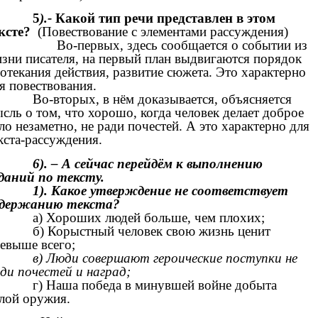
5
).-
Какой тип речи представлен в этом
ксте?
(Повествование с элементами рассуждения)
о-первых, здесь сообщается о событии из
зни писателя, на первый план выдвигаются порядок
отекания действия, развитие сюжета. Это характерно
я повествования.
Во-вторых, в нём доказывается, объясняется
сль о том, что хорошо, когда человек делает доброе
ло незаметно, не ради почестей. А это характерно для
кста-рассуждения.
6). – А сейчас перейдём к выполнению
даний по тексту.
1). Какое утверждение не соответствует
одержанию текста?
а) Хороших людей больше, чем плохих;
б) Корыстный человек свою жизнь ценит
евыше всего;
в) Люди совершают героические поступки не
ди почестей и наград;
г) Наша победа в минувшей войне добыта
лой оружия.