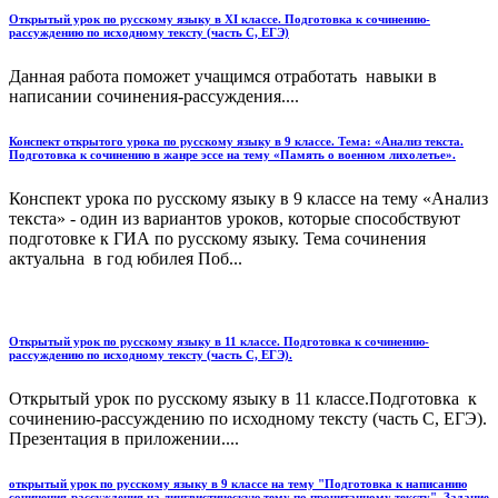
Открытый урок по русскому языку в XI классе. Подготовка к сочинению-
рассуждению по исходному тексту (часть С, ЕГЭ)
Данная работа поможет учащимся отработать навыки в
написании сочинения-рассуждения....
Конспект открытого урока по русскому языку в 9 классе. Тема: «Анализ текста.
Подготовка к сочинению в жанре эссе на тему «Память о военном лихолетье».
Конспект урока по русскому языку в 9 классе на тему «Анализ
текста» - один из вариантов уроков, которые способствуют
подготовке к ГИА по русскому языку. Тема сочинения
актуальна в год юбилея Поб...
Открытый урок по русскому языку в 11 классе. Подготовка к сочинению-
рассуждению по исходному тексту (часть С, ЕГЭ).
Открытый урок по русскому языку в 11 классе.Подготовка к
сочинению-рассуждению по исходному тексту (часть С, ЕГЭ).
Презентация в приложении....
открытый урок по русскому языку в 9 классе на тему "Подготовка к написанию
сочинения-рассуждения на лингвистическую тему по прочитанному тексту" .Задание