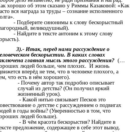
ак хорошо об этом сказано у Риммы Казаковой: «Как
асто вся награда за труды – сознание исполненного
олга».
- Подберите синонимы к слову бескорыстный
лагородный, великодушный).
- Найдите в тексте антоним к этому слову
орысть).
3).- Итак, перед нами рассуждение о
еловеческом бескорыстии. В каких словах
аключена главная мысль этого рассуждения?
(…
ороших людей больше, чем плохих. И жизнь
вижется вперёд не тем, что в человеке плохого, а
ем, что есть в нём хорошего).
- Почему автор так подробно описывает
случай из детства? (Он получил яркий
жизненный урок).
- Какой нитью связывает Песков это
овествование о детстве с рассуждением о подвигах
юдей в годы войны? (Уверенностью в том, что
ороших людей больше).
- В чём красота бескорыстия? Найдите в
ексте предложение, содержащее в себе этот вывод.