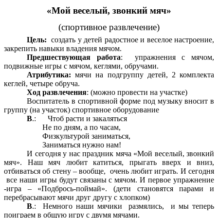
«Мой веселый, звонкий мяч»
(спортивное развлечение)
Цель:
создать у детей радостное и веселое настроение,
закрепить навыки владения мячом.
Предшествующая работа
: упражнения с мячом,
подвижные игры с мячом, кеглями, обручами.
Атрибутика:
мячи на подгруппу детей, 2 комплекта
кеглей, четыре обруча.
Ход развлечения
: (можно провести на участке)
Воспитатель в спортивной форме под музыку вносит в
группу (на участок) спортивное оборудование
В
.: Чтоб расти и закаляться
Не по дням, а по часам,
Физкультурой заниматься,
Заниматься нужно нам!
И сегодня у нас праздник мяча «Мой веселый, звонкий
мяч». Наш мяч любит катиться, прыгать вверх и вниз,
отбиваться об стену – вообще, очень любит играть. И сегодня
все наши игры будут связаны с мячом. И первое упражнение
-игра – «Подбрось-поймай». (дети становятся парами и
перебрасывают мячи друг другу с хлопком)
В
.: Немного наши мячики размялись, и мы теперь
поиграем в общую игру с двумя мячами.