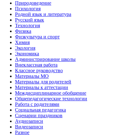
Природоведение
Психология
Родной язык и литература
Русский язык
Технология
Физика
Физкультура и спорт
Химия
Экология
Экономика
Администрирование школы
Внеклассная работа
Классное руководство
Материалы МО
Материалы для родителей
Материалы к аттестации
Междисциплинарное обобщение
Общепедагогические технологии
Работа с родителями
Социальная педагогика
Сценарии праздников
Аудиозаписи
Видеозаписи
Разное