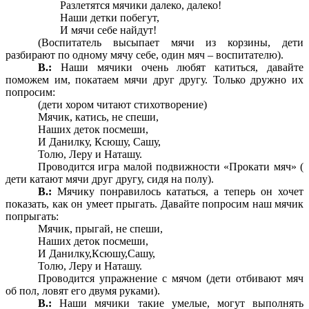
Разлетятся мячики далеко, далеко!
Наши детки побегут,
И мячи себе найдут!
(Воспитатель высыпает мячи из корзины, дети
разбирают по одному мячу себе, один мяч – воспитателю).
В.:
Наши мячики очень любят катиться, давайте
поможем им, покатаем мячи друг другу. Только дружно их
попросим:
(дети хором читают стихотворение)
Мячик, катись, не спеши,
Наших деток посмеши,
И Данилку, Ксюшу, Сашу,
Толю, Леру и Наташу.
Проводится игра малой подвижности «Прокати мяч» (
дети катают мячи друг другу, сидя на полу).
В.:
Мячику понравилось кататься, а теперь он хочет
показать, как он умеет прыгать. Давайте попросим наш мячик
попрыгать:
Мячик, прыгай, не спеши,
Наших деток посмеши,
И Данилку,Ксюшу,Сашу,
Толю, Леру и Наташу.
Проводится упражнение с мячом (дети отбивают мяч
об пол, ловят его двумя руками).
В.:
Наши мячики такие умелые, могут выполнять