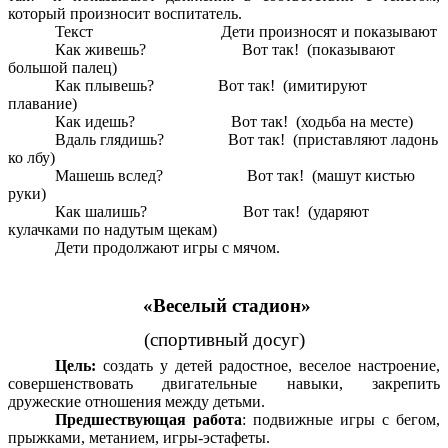
который произносит воспитатель.
Текст Дети произносят и показывают
Как живешь? Вот так! (показывают
большой палец)
Как плывешь? Вот так! (имитируют
плавание)
Как идешь? Вот так! (ходьба на месте)
Вдаль глядишь? Вот так! (приставляют ладонь
ко лбу)
Машешь вслед? Вот так! (машут кистью
руки)
Как шалишь? Вот так! (ударяют
кулачками по надутым щекам)
Дети продолжают игры с мячом.
«Веселый стадион»
(спортивный досуг)
Цель:
создать у детей радостное, веселое настроение,
совершенствовать двигательные навыки, закрепить
дружеские отношения между детьми.
Предшествующая работа
: подвижные игры с бегом,
прыжками, метанием, игры-эстафеты.