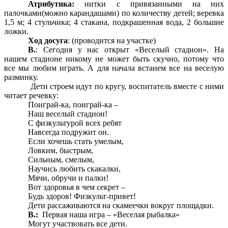
Атрибутика:
нитки с привязанными на них
палочками(можно карандашами) по количеству детей; веревка
1,5 м; 4 стульчика; 4 стакана, подкрашенная вода, 2 большие
ложки.
Ход досуга
: (проводится на участке)
В.
: Сегодня у нас открыт «Веселый стадион». На
нашем стадионе никому не может быть скучно, потому что
все мы любим играть. А для начала встанем все на веселую
разминку.
Дети строем идут по кругу, воспитатель вместе с ними
читает речевку:
Поиграй-ка, поиграй-ка –
Наш веселый стадион!
С физкультурой всех ребят
Навсегда подружит он.
Если хочешь стать умелым,
Ловким, быстрым,
Сильным, смелым,
Научись любить скакалки,
Мячи, обручи и палки!
Вот здоровья в чем секрет –
Будь здоров! Физкульт-привет!
Дети рассаживаются на скамеечки вокруг площадки.
В.:
Первая наша игра – «Веселая рыбалка»
Могут участвовать все дети.