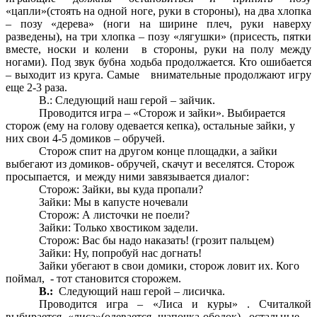
«цапли»(стоять на одной ноге, руки в стороны), на два хлопка
– позу «дерева» (ноги на ширине плеч, руки наверху
разведены), на три хлопка – позу «лягушки» (присесть, пятки
вместе, носки и колени в стороны, руки на полу между
ногами). Под звук бубна ходьба продолжается. Кто ошибается
– выходит из круга. Самые внимательные продолжают игру
еще 2-3 раза.
В.: Следующий наш герой – зайчик.
Проводится игра – «Сторож и зайки». Выбирается
сторож (ему на голову одевается кепка), остальные зайки, у
них свои 4-5 домиков – обручей.
Сторож спит на другом конце площадки, а зайки
выбегают из домиков- обручей, скачут и веселятся. Сторож
просыпается, и между ними завязывается диалог:
Сторож: Зайки, вы куда пропали?
Зайки: Мы в капусте ночевали
Сторож: А листочки не поели?
Зайки: Только хвостиком задели.
Сторож: Вас бы надо наказать! (грозит пальцем)
Зайки: Ну, попробуй нас догнать!
Зайки убегают в свои домики, сторож ловит их. Кого
поймал, - тот становится сторожем.
В.:
Следующий наш герой – лисичка.
Проводится игра – «Лиса и куры» . Считалкой
выбирается «лиса»(одевается шапочка-ободок), остальные –