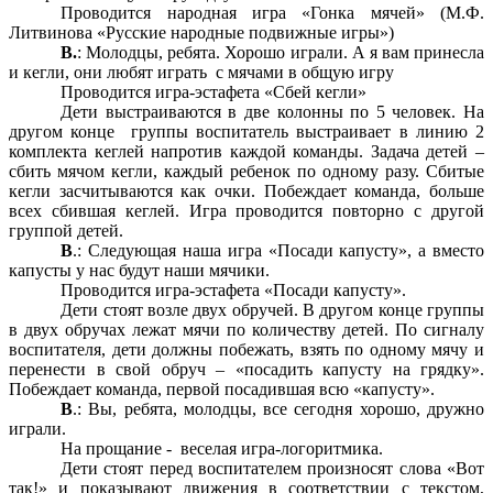
Проводится народная игра «Гонка мячей» (М.Ф.
Литвинова «Русские народные подвижные игры»)
В.
: Молодцы, ребята. Хорошо играли. А я вам принесла
и кегли, они любят играть с мячами в общую игру
Проводится игра-эстафета «Сбей кегли»
Дети выстраиваются в две колонны по 5 человек. На
другом конце группы воспитатель выстраивает в линию 2
комплекта кеглей напротив каждой команды. Задача детей –
сбить мячом кегли, каждый ребенок по одному разу. Сбитые
кегли засчитываются как очки. Побеждает команда, больше
всех сбившая кеглей. Игра проводится повторно с другой
группой детей.
В
.: Следующая наша игра «Посади капусту», а вместо
капусты у нас будут наши мячики.
Проводится игра-эстафета «Посади капусту».
Дети стоят возле двух обручей. В другом конце группы
в двух обручах лежат мячи по количеству детей. По сигналу
воспитателя, дети должны побежать, взять по одному мячу и
перенести в свой обруч – «посадить капусту на грядку».
Побеждает команда, первой посадившая всю «капусту».
В
.: Вы, ребята, молодцы, все сегодня хорошо, дружно
играли.
На прощание - веселая игра-логоритмика.
Дети стоят перед воспитателем произносят слова «Вот
так!» и показывают движения в соответствии с текстом,