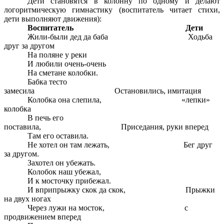
Дети становятся в колонну по одному и делают
логоритмическую гимнастику (воспитатель читает стихи,
дети выполняют движения):
Воспитатель
Дети
Жили-были дед да баба Ходьба
друг за другом
На поляне у реки
И любили очень-очень
На сметане колобки.
Бабка тесто
замесила Остановились, имитация
Колобка она слепила, «лепки»
колобка
В печь его
поставила, Приседания, руки вперед
Там его оставила.
Не хотел он там лежать, Бег друг
за другом.
Захотел он убежать.
Колобок наш убежал,
И к мосточку прибежал.
И вприпрыжку скок да скок, Прыжки
на двух ногах
Через лужи на мосток, с
продвижением вперед