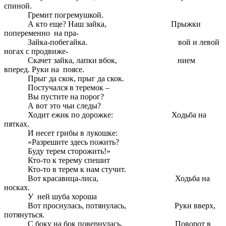
спиной.
Гремит погремушкой.
А кто еще? Наш зайка, Прыжки
попеременно на пра-
Зайка-побегайка. вой и левой
ногах с продвиже-
Скачет зайка, лапки вбок, нием
вперед. Руки на поясе.
Прыг да скок, прыг да скок.
Постучался в теремок –
Вы пустите на порог?
А вот это чьи следы?
Ходит ежик по дорожке: Ходьба на
пятках.
И несет грибы в лукошке:
«Разрешите здесь пожить?
Буду терем сторожить!»
Кто-то к терему спешит
Кто-то в терем к нам стучит.
Вот красавица-лиса, Ходьба на
носках.
У ней шуба хороша
Вот проснулась, потянулась, Руки вверх,
потянуться.
С боку на бок повернулась. Поворот в