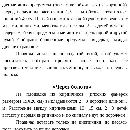
для метания предметом (лиса с колобком, заяц с корзиной).
Перед целями на расстоянии 1,5—2 м обозначается полоса
шириной 40 см. На ней напротив каждой цели стоят ведерки с
мячами, шишками, мешочками с песком. 2—3 детей встают к
ведеркам, берут предметы и метают их в цель одной и другой
рукой. Собирают брошенные предметы в ведерки, выходят
другие играющие.
Правила: метать по сигналу той рукой, какой укажет
воспитатель; собирать предметы после того, как все
произвели метание; выполнять метание, не выходя за пределы
полосы.
«Через болото»
На площадке из кирпичиков (плоских фанерок
размером 15X20 см) выкладываются 2—3 дорожки длиной 3
м. Расстояние между кирпичиками 10—15 см. 2—3 детей
встают у первых кирпичиков и по сигналу идут по дорожкам.
Правила: вставать только на кирпичики, не касаясь,
пола: доходить до конца дорожки.