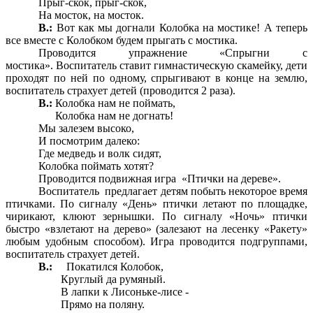
Прыг-скок, прыг-скок,
На мосток, на мосток.
В.:
Вот как мы догнали Колобка на мостике! А теперь
все вместе с Колобком будем прыгать с мостика.
Проводится упражнение «Спрыгни с
мостика». Воспитатель ставит гимнастическую скамейку, дети
проходят по ней по одному, спрыгивают в конце на землю,
воспитатель страхует детей (проводится 2 раза).
В.:
Колобка нам не поймать,
Колобка нам не догнать!
Мы залезем высоко,
И посмотрим далеко:
Где медведь и волк сидят,
Колобка поймать хотят?
Проводится подвижная игра «Птички на дереве».
Воспитатель предлагает детям побыть некоторое время
птичками. По сигналу «День» птички летают по площадке,
чирикают, клюют зернышки. По сигналу «Ночь» птички
быстро «взлетают на дерево» (залезают на лесенку «Ракету»
любым удобным способом). Игра проводится подгруппами,
воспитатель страхует детей.
В.:
Покатился Колобок,
Круглый да румяный.
В лапки к Лисоньке-лисе -
Прямо на поляну.