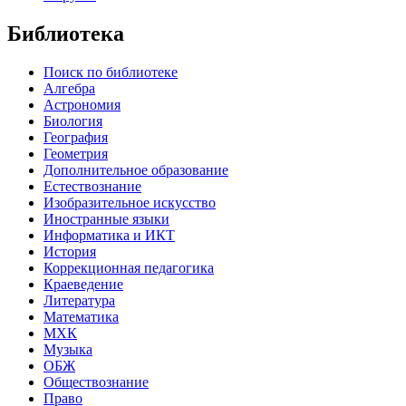
Библиотека
Поиск по библиотеке
Алгебра
Астрономия
Биология
География
Геометрия
Дополнительное образование
Естествознание
Изобразительное искусство
Иностранные языки
Информатика и ИКТ
История
Коррекционная педагогика
Краеведение
Литература
Математика
МХК
Музыка
ОБЖ
Обществознание
Право