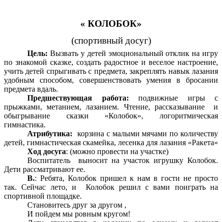
« КОЛОБОК»
(спортивный досуг)
Цель:
Вызвать у детей эмоциональный отклик на игру
по знакомой сказке, создать радостное и веселое настроение,
учить детей спрыгивать с предмета, закреплять навык лазания
удобным способом, совершенствовать умения в бросании
предмета вдаль.
Предшествующая работа:
подвижные игры с
прыжками, метанием, лазанием. Чтение, рассказывание и
обыгрывание сказки «Колобок», логоритмическая
гимнастика.
Атрибутика:
корзина с малыми мячами по количеству
детей, гимнастическая скамейка, лесенка для лазания «Ракета»
Ход досуга
: (можно провести на участке)
Воспитатель выносит на участок игрушку Колобок.
Дети рассматривают ее.
В.
: Ребята, Колобок пришел к нам в гости не просто
так. Сейчас лето, и Колобок решил с вами поиграть на
спортивной площадке.
Становитесь друг за другом ,
И пойдем мы ровным кругом!