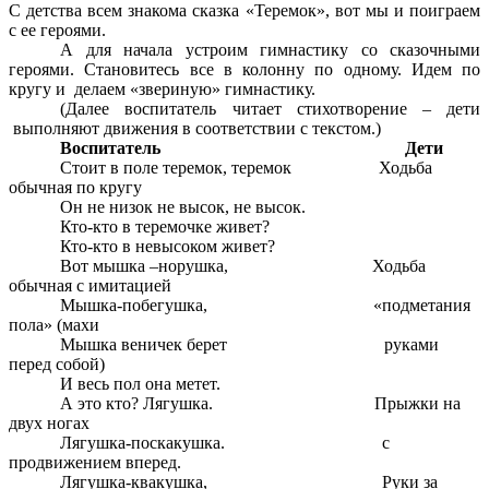
С детства всем знакома сказка «Теремок», вот мы и поиграем
с ее героями.
А для начала устроим гимнастику со сказочными
героями. Становитесь все в колонну по одному. Идем по
кругу и делаем «звериную» гимнастику.
(Далее воспитатель читает стихотворение – дети
выполняют движения в соответствии с текстом.)
Воспитатель
Дети
Стоит в поле теремок, теремок Ходьба
обычная по кругу
Он не низок не высок, не высок.
Кто-кто в теремочке живет?
Кто-кто в невысоком живет?
Вот мышка –норушка, Ходьба
обычная с имитацией
Мышка-побегушка, «подметания
пола» (махи
Мышка веничек берет руками
перед собой)
И весь пол она метет.
А это кто? Лягушка. Прыжки на
двух ногах
Лягушка-поскакушка. с
продвижением вперед.
Лягушка-квакушка, Руки за