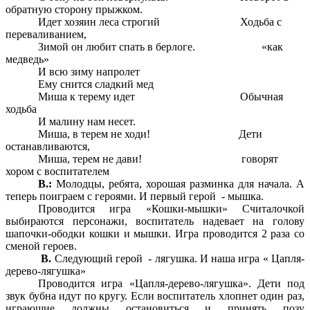
обратную сторону прыжком.
Идет хозяин леса строгий Ходьба с
переваливанием,
Зимой он любит спать в берлоге. «как
медведь»
И всю зиму напролет
Ему снится сладкий мед
Миша к терему идет Обычная
ходьба
И малину нам несет.
Миша, в терем не ходи! Дети
останавливаются,
Миша, терем не дави! говорят
хором с воспитателем
В.:
Молодцы, ребята, хорошая разминка для начала. А
теперь поиграем с героями. И первый герой - мышка.
Проводится игра «Кошки-мышки» Считалочкой
выбираются персонажи, воспитатель надевает на голову
шапочки-ободки кошки и мышки. Игра проводится 2 раза со
сменой героев.
В.
Следующий герой - лягушка. И наша игра « Цапля-
дерево-лягушка»
Проводится игра «Цапля-дерево-лягушка». Дети под
звук бубна идут по кругу. Если воспитатель хлопнет один раз,
играющие должны остановиться и принять позу