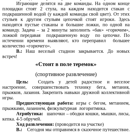
Играющие делятся на две команды. На одном конце
площадки стоят 2 стула, на каждом находится стакан с
подкрашенной водой (у каждой команды свой цвет). От этих
стульев к другим стульям цепочкой стоят игроки. Здесь
находятся пустые стаканы и большие ложки, по одной на
команду. Задача – за 2 минуты заполнить «бак» «горючим»,
ложкой передавая подкрашенную воду по цепочке. По
истечении времени выявляют, кто переправил большее
количество «горючего».
В.:
Наш веселый стадион закрывается. До новых
встреч!
«Стоит в поле теремок»
(спортивное развлечение)
Цель:
Создать у детей радостное и веселое
настроение, совершенствовать технику бега, метания,
прыжков, лазания. Закрепить навыки дружной коллективной
игры.
Предшествующая работа:
игры с бегом, метанием,
прыжками, лазанием, физкультурная логоритмика.
Атрибутика:
шапочки – ободки кошки, мышки, лисы,
кепка. 4-5 обручей.
Ход развлечения:
(проводится на участке)
В.:
Сегодня мы отправимся в сказочное путешествие.