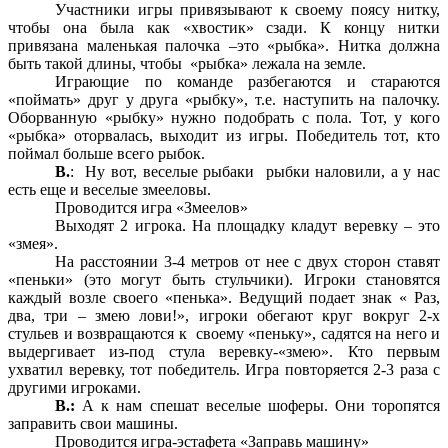
Участники игры привязывают к своему поясу нитку,
чтобы она была как «хвостик» сзади. К концу нитки
привязана маленькая палочка –это «рыбка». Нитка должна
быть такой длины, чтобы «рыбка» лежала на земле.
Играющие по команде разбегаются и стараются
«поймать» друг у друга «рыбку», т.е. наступить на палочку.
Оборванную «рыбку» нужно подобрать с пола. Тот, у кого
«рыбка» оторвалась, выходит из игры. Победитель тот, кто
поймал больше всего рыбок.
В.
: Ну вот, веселые рыбаки рыбки наловили, а у нас
есть еще и веселые змееловы.
Проводится игра «Змеелов»
Выходят 2 игрока. На площадку кладут веревку – это
«змея».
На расстоянии 3-4 метров от нее с двух сторон ставят
«пеньки» (это могут быть стульчики). Игроки становятся
каждый возле своего «пенька». Ведущий подает знак « Раз,
два, три – змею лови!», игроки обегают круг вокруг 2-х
стульев и возвращаются к своему «пеньку», садятся на него и
выдергивает из-под стула веревку-«змею». Кто первым
ухватил веревку, тот победитель. Игра повторяется 2-3 раза с
другими игроками.
В.:
А к нам спешат веселые шоферы. Они торопятся
заправить свои машины.
Проводится игра-эстафета «Заправь машину»