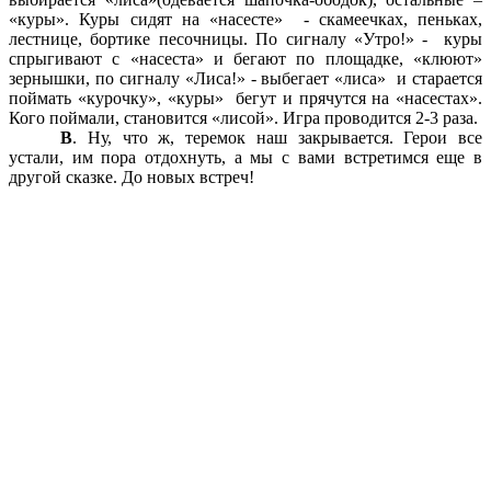
«куры». Куры сидят на «насесте» - скамеечках, пеньках,
лестнице, бортике песочницы. По сигналу «Утро!» - куры
спрыгивают с «насеста» и бегают по площадке, «клюют»
зернышки, по сигналу «Лиса!» - выбегает «лиса» и старается
поймать «курочку», «куры» бегут и прячутся на «насестах».
Кого поймали, становится «лисой». Игра проводится 2-3 раза.
В
. Ну, что ж, теремок наш закрывается. Герои все
устали, им пора отдохнуть, а мы с вами встретимся еще в
другой сказке. До новых встреч!