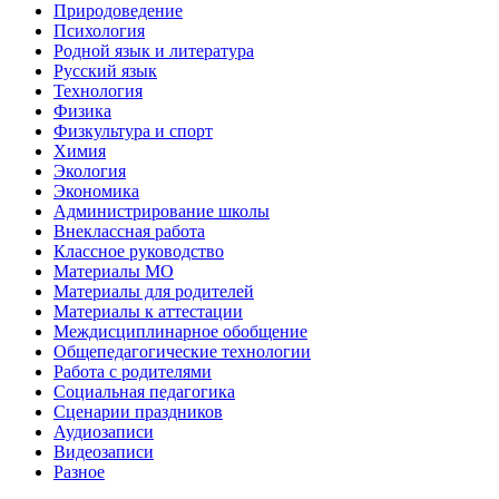
Природоведение
Психология
Родной язык и литература
Русский язык
Технология
Физика
Физкультура и спорт
Химия
Экология
Экономика
Администрирование школы
Внеклассная работа
Классное руководство
Материалы МО
Материалы для родителей
Материалы к аттестации
Междисциплинарное обобщение
Общепедагогические технологии
Работа с родителями
Социальная педагогика
Сценарии праздников
Аудиозаписи
Видеозаписи
Разное