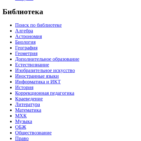
Библиотека
Поиск по библиотеке
Алгебра
Астрономия
Биология
География
Геометрия
Дополнительное образование
Естествознание
Изобразительное искусство
Иностранные языки
Информатика и ИКТ
История
Коррекционная педагогика
Краеведение
Литература
Математика
МХК
Музыка
ОБЖ
Обществознание
Право