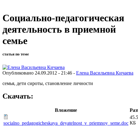
Социально-педагогическая
деятельность в приемной
семье
статья по теме
Опубликовано 24.09.2012 - 21:46 -
Елена Васильевна Кичаева
семья, дети сироты, становление личности
Скачать:
Вложение
Раз
45.
КБ
socialno_pedagogicheskaya_deyatelnost_v_priemnoy_seme.doc