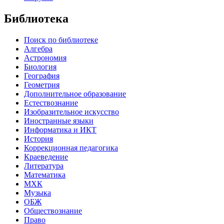
Библиотека
Поиск по библиотеке
Алгебра
Астрономия
Биология
География
Геометрия
Дополнительное образование
Естествознание
Изобразительное искусство
Иностранные языки
Информатика и ИКТ
История
Коррекционная педагогика
Краеведение
Литература
Математика
МХК
Музыка
ОБЖ
Обществознание
Право