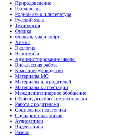
Природоведение
Психология
Родной язык и литература
Русский язык
Технология
Физика
Физкультура и спорт
Химия
Экология
Экономика
Администрирование школы
Внеклассная работа
Классное руководство
Материалы МО
Материалы для родителей
Материалы к аттестации
Междисциплинарное обобщение
Общепедагогические технологии
Работа с родителями
Социальная педагогика
Сценарии праздников
Аудиозаписи
Видеозаписи
Разное