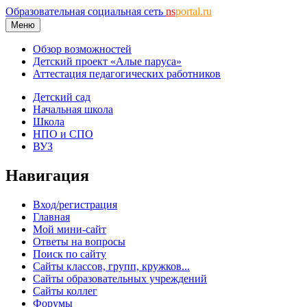
Образовательная социальная сеть
ns
portal.ru
Меню
Обзор возможностей
Детский проект «Алые паруса»
Аттестация педагогических работников
Детский сад
Начальная школа
Школа
НПО и СПО
ВУЗ
Навигация
Вход/регистрация
Главная
Мой мини-сайт
Ответы на вопросы
Поиск по сайту
Сайты классов, групп, кружков...
Сайты образовательных учреждений
Сайты коллег
Форумы