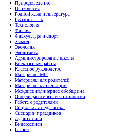
Природоведение
Психология
Родной язык и литература
Русский язык
Технология
Физика
Физкультура и спорт
Химия
Экология
Экономика
Администрирование школы
Внеклассная работа
Классное руководство
Материалы МО
Материалы для родителей
Материалы к аттестации
Междисциплинарное обобщение
Общепедагогические технологии
Работа с родителями
Социальная педагогика
Сценарии праздников
Аудиозаписи
Видеозаписи
Разное