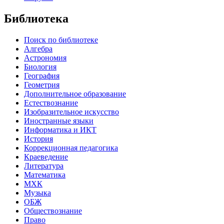
Библиотека
Поиск по библиотеке
Алгебра
Астрономия
Биология
География
Геометрия
Дополнительное образование
Естествознание
Изобразительное искусство
Иностранные языки
Информатика и ИКТ
История
Коррекционная педагогика
Краеведение
Литература
Математика
МХК
Музыка
ОБЖ
Обществознание
Право