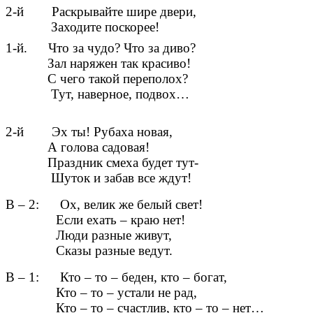
2-й Раскрывайте шире двери,
Заходите поскорее!
1-й. Что за чудо? Что за диво?
Зал наряжен так красиво!
С чего такой переполох?
Тут, наверное, подвох…
2-й Эх ты! Рубаха новая,
А голова садовая!
Праздник смеха будет тут-
Шуток и забав все ждут!
В – 2: Ох, велик же белый свет!
Если ехать – краю нет!
Люди разные живут,
Сказы разные ведут.
В – 1: Кто – то – беден, кто – богат,
Кто – то – устали не рад,
Кто – то – счастлив, кто – то – нет…