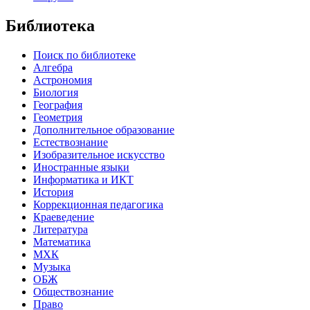
Библиотека
Поиск по библиотеке
Алгебра
Астрономия
Биология
География
Геометрия
Дополнительное образование
Естествознание
Изобразительное искусство
Иностранные языки
Информатика и ИКТ
История
Коррекционная педагогика
Краеведение
Литература
Математика
МХК
Музыка
ОБЖ
Обществознание
Право