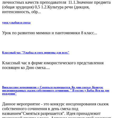
личностных качеств преподавателя 11.1.Значение предмета
(общая эрудиция) 0,5 1.2.Культура речи (дикция,
интенсивность, обр...
урок улыбки и смеха
Урок по развитию мимики и пантомимики 8 класс...
Классный час "Улыбка и смех приятны для всех"
Классный час в форме юмористического представления
посвящен ко Дню смеха....
Внеклассное мероприятие « Смеяться разрешается. Ко дню смеха» Конкурс
инсценированных сказок собственного сочинения. " В гостях у Бабы Яги на дне
рождения"
Данное мероприятие - это конкурс инсценирования сказок
собственного сочинения в день смеха под
названием"Смеяться разрешается". Идея принадлежит