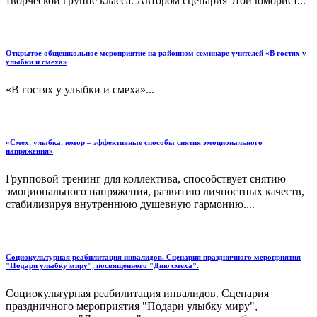
творческой группе класса. Автором сценария этой юморист...
Открытое общешкольное мероприятие на районном семинаре учителей «В гостях у
улыбки и смеха»
«В гостях у улыбки и смеха»...
«Смех, улыбка, юмор – эффективные способы снятия эмоционального
напряжения»
Групповой тренинг для коллектива, способствует снятию
эмоционального напряжения, развитию личностных качеств,
стабилизируя внутреннюю душевную гармонию....
Социокультурная реабилитация инвалидов. Сценария праздничного мероприятия
"Подари улыбку миру", посвященного "Дню смеха".
Социокультурная реабилитация инвалидов. Сценария
праздничного мероприятия "Подари улыбку миру",