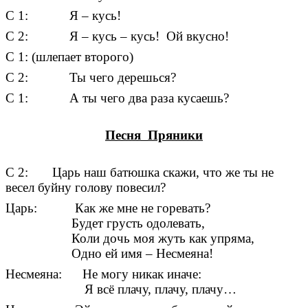
С 1: Я – кусь!
С 2: Я – кусь – кусь! Ой вкусно!
С 1: (шлепает второго)
С 2: Ты чего дерешься?
С 1: А ты чего два раза кусаешь?
Песня Пряники
С 2: Царь наш батюшка скажи, что же ты не
весел буйну голову повесил?
Царь:
Как же мне не горевать?
Будет грусть одолевать,
Коли дочь моя жуть как упряма,
Одно ей имя – Несмеяна!
Несмеяна: Не могу никак иначе:
Я всё плачу, плачу, плачу…