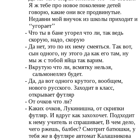
Я ж тебе про новое поколение детей
говорю, какие они все продвинутые.
Недавни мой внучок из школы приходит и
‘‘угорает’’
- Что ты в бане угорел что ли, так ведь
скорую, надо, скорую
- Да нет, это по их нему смеяться. Так вот,
сын одного, ну этого да как его там, ну
мы ж с тобой яйца так варим.
- Вкрутую что ли, всмятку нельзя,
сальмонеллез будет.
- Да, да вот одного крутого, вообщем,
нового русского. Заходит в класс,
открывает футляр
- От очков что ли?
- Каких очков, Лукинишна, от скрипки
футляр. И вдруг как захохочет. Подходит
к нему учитель и спрашивает, В чем дело,
чего ржешь, балбес? Смотрит батюшки, у
тебя же в футляре автомат Калашникова