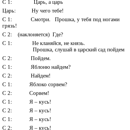
С 1: Царь, а царь
Царь: Ну чего тебе!
С 1: Смотри. Прошка, у тебя под ногами
грязь!
С 2: (наклоняется) Где?
С 1: Не кланяйся, не князь.
Прошка, слушай в царский сад пойдем
С 2: Пойдем.
С 1: Яблоню найдем?
С 2: Найдем!
С 1: Яблоко сорвем?
С 2: Сорвем!
С 1: Я – кусь!
С 2: Я – кусь!
С 1: Я – кусь!
С 2: Я – кусь!