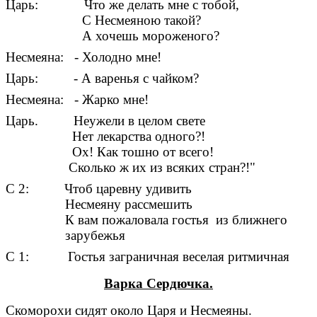
Царь: Что же делать мне с тобой,
С Несмеяною такой?
А хочешь мороженого?
Несмеяна: - Холодно мне!
Царь: - А варенья с чайком?
Несмеяна: - Жарко мне!
Царь.
Неужели в целом свете
Нет лекарства одного?!
Ох! Как тошно от всего!
Сколько ж их из всяких стран?!"
С 2: Чтоб царевну удивить
Несмеяну рассмешить
К вам пожаловала гостья из ближнего
зарубежья
С 1: Гостья заграничная веселая ритмичная
Варка Сердючка.
Скоморохи сидят около Царя и Несмеяны.