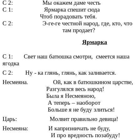
С 2: Мы окажем даме честь
С 1: Ярмарка спешит сюда
Чтоб порадовать тебя.
С 2: Э-ге-ге честной народ, где, кто, что
там продает?
Ярмарка
С 1: Свет наш батюшка смотри, смеется наша
ягодка
С 2: Ну - ка глянь, глянь, как заливается.
Несмеяна. Ой, как в батюшкином царстве,
Разгулялся весь народ!
Была я Несмеяною,
А теперь – наоборот
Больше я не буду злиться!
Царь: Молвит правильно девица!
Несмеяна: И капризничать не буду,
И про вредность позабуду!