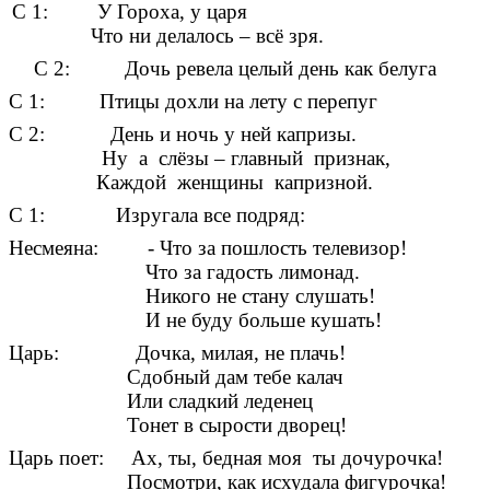
 У Гороха, у царя
Что ни делалось – всё зря.
Дочь ревела целый день как белуга
С 1: Птицы дохли на лету с перепуг
С 2: День и ночь у ней капризы.
Ну а слёзы – главный признак,
Каждой женщины капризной.
С 1: Изругала все подряд:
Несмеяна: - Что за пошлость телевизор!
Что за гадость лимонад.
Никого не стану слушать!
И не буду больше кушать!
Царь: Дочка, милая, не плачь!
Сдобный дам тебе калач
Или сладкий леденец
Тонет в сырости дворец!
Царь поет: Ах, ты, бедная моя ты дочурочка!
Посмотри, как исхудала фигурочка!