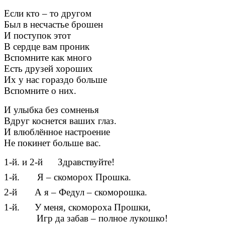
Если кто – то другом
Был в несчастье брошен
И поступок этот
В сердце вам проник
Вспомните как много
Есть друзей хороших
Их у нас гораздо больше
Вспомните о них.
И улыбка без сомненья
Вдруг коснется ваших глаз.
И влюблённое настроение
Не покинет больше вас.
1-й. и 2-й Здравствуйте!
1-й. Я – скоморох Прошка.
2-й А я – Федул – скоморошка.
1-й. У меня, скомороха Прошки,
Игр да забав – полное лукошко!