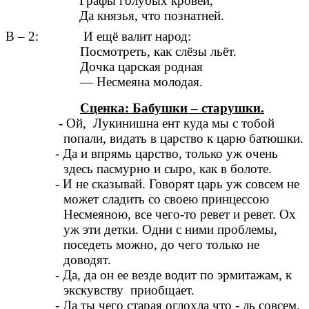
Графы голубых кровей,
Да князья, что познатней.
В – 2: И ещё валит народ:
Посмотреть, как слёзы льёт.
Дочка царская родная
— Несмеяна молодая.
Сценка: Бабушки – старушки.
- Ой, Лукинишна ент куда мы с тобой
попали, видать в царство к царю батюшки.
- Да и впрямь царство, только уж очень
здесь пасмурно и сыро, как в болоте.
- И не сказывай. Говорят царь уж совсем не
может сладить со своею принцессою
Несмеяною, все чего-то ревет и ревет. Ох
уж эти детки. Одни с ними проблемы,
поседеть можно, до чего только не
доводят.
- Да, да он ее везде водит по эрмитажам, к
экскувству приобщает.
- Да ты чего старая оглохла что - ль совсем.