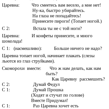
Царевна: Что смеетесь вам весело, а мне нет!
Ну-ка, быстро убирайтесь.
На глаза не попадайтесь!
Принесите пироги! (Топает ногой.)
С 2: Встала ты не с той ноги?
Царевна: И конфеты принесите, и много
шоколада!
С 1: (насмешливо): Больше ничего не надо?
Царевна топает ногой, начинает плакать (слезы
льются из глаз струйками).
Скоморохи вместе: Что ж нам делать, как нам
быть?
Как Царевну рассмешить?
С 2: Думай Федул
С 1: Думай Прошка
(Ходят и стучат по голове)
Вместе Придумал!
С 1: Раз Царевна хочет есть