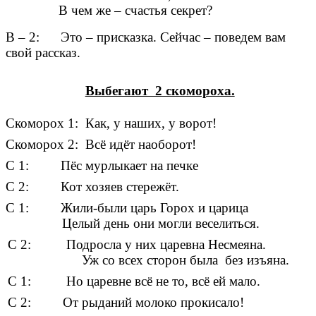
В чем же – счастья секрет?
В – 2: Это – присказка. Сейчас – поведем вам
свой рассказ.
Выбегают 2 скомороха.
Скоморох 1: Как, у наших, у ворот!
Скоморох 2: Всё идёт наоборот!
С 1: Пёс мурлыкает на печке
С 2: Кот хозяев стережёт.
С 1: Жили-были царь Горох и царица
Целый день они могли веселиться.
Подросла у них царевна Несмеяна.
о всех сторон была без изъяна.
Но царевне всё не то, всё ей мало.
От рыданий молоко прокисало!