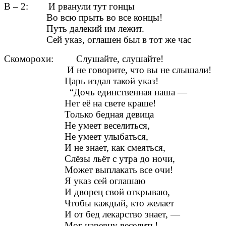
В – 2: И рванули тут гонцы
Во всю прыть во все концы!
Путь далекий им лежит.
Сей указ, оглашен был в тот же час
Скоморохи: Слушайте, слушайте!
И не говорите, что вы не слышали!
Царь издал такой указ!
“Дочь единственная наша —
Нет её на свете краше!
Только бедная девица
Не умеет веселиться,
Не умеет улыбаться,
И не знает, как смеяться,
Слёзы льёт с утра до ночи,
Может выплакать все очи!
Я указ сей оглашаю
И дворец свой открываю,
Чтобы каждый, кто желает
И от бед лекарство знает, —
Мог царевну веселить!