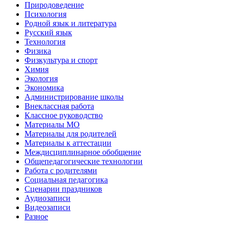
Природоведение
Психология
Родной язык и литература
Русский язык
Технология
Физика
Физкультура и спорт
Химия
Экология
Экономика
Администрирование школы
Внеклассная работа
Классное руководство
Материалы МО
Материалы для родителей
Материалы к аттестации
Междисциплинарное обобщение
Общепедагогические технологии
Работа с родителями
Социальная педагогика
Сценарии праздников
Аудиозаписи
Видеозаписи
Разное