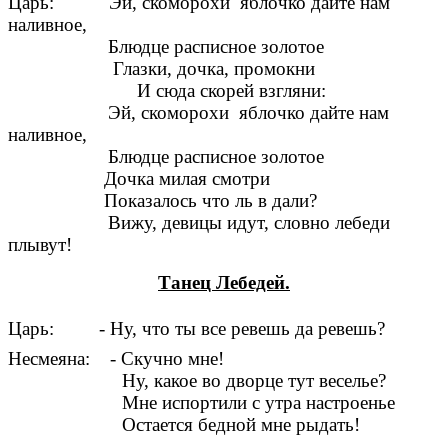
Царь:
Эй, скоморохи яблочко дайте нам
наливное,
Блюдце расписное золотое
Глазки, дочка, промокни
да скорей взгляни:
Эй, скоморохи яблочко дайте нам
наливное,
Блюдце расписное золотое
Дочка милая смотри
Показалось что ль в дали?
Вижу, девицы идут, словно лебеди
плывут!
Танец Лебедей.
Царь: - Ну, что ты все ревешь да ревешь?
Несмеяна: - Скучно мне!
Ну, какое во дворце тут веселье?
Мне испортили с утра настроенье
Остается бедной мне рыдать!