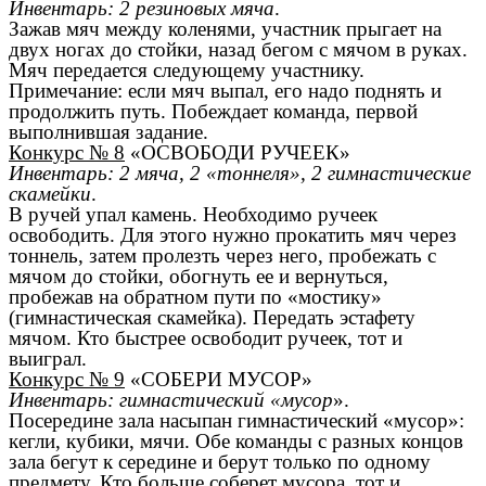
Инвентарь: 2 резиновых мяча
.
Зажав мяч между коленями, участник прыгает на
двух ногах до стойки, назад бегом с мячом в руках.
Мяч передается следующему участнику.
Примечание: если мяч выпал, его надо поднять и
продолжить путь. Побеждает команда, первой
выполнившая задание.
Конкурс № 8
«ОСВОБОДИ РУЧЕЕК»
Инвентарь: 2 мяча, 2 «тоннеля», 2 гимнастические
скамейки
.
В ручей упал камень. Необходимо ручеек
освободить. Для этого нужно прокатить мяч через
тоннель, затем пролезть через него, пробежать с
мячом до стойки, обогнуть ее и вернуться,
пробежав на обратном пути по «мостику»
(гимнастическая скамейка). Передать эстафету
мячом. Кто быстрее освободит ручеек, тот и
выиграл.
Конкурс № 9
«СОБЕРИ МУСОР»
Инвентарь: гимнастический «мусор
».
Посередине зала насыпан гимнастический «мусор»:
кегли, кубики, мячи. Обе команды с разных концов
зала бегут к середине и берут только по одному
предмету. Кто больше соберет мусора, тот и