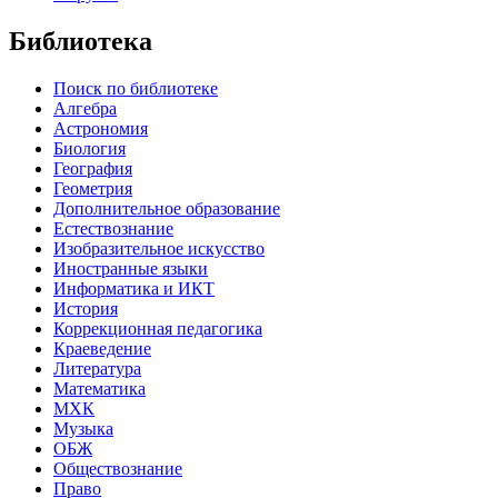
Библиотека
Поиск по библиотеке
Алгебра
Астрономия
Биология
География
Геометрия
Дополнительное образование
Естествознание
Изобразительное искусство
Иностранные языки
Информатика и ИКТ
История
Коррекционная педагогика
Краеведение
Литература
Математика
МХК
Музыка
ОБЖ
Обществознание
Право