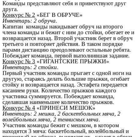
Команды представляют себя и приветствуют друг
друга.
Конкурс № 2
«БЕГ В ОБРУЧЕ»
Инвентарь: 2 обруча
.
Капитан команды накидывает обруч на второго
члена команды и бежит с ним до стойки, обегает ее и
возвращается назад. Второй участник берет в обруч
третьего и повторяет действия. В таком порядке
парами дистанцию преодолевают остальные ребята.
Побеждает команда, первой выполнившая задание.
Конкурс № 3
«ГИГАНТСКИЕ ПРЫЖКИ»
Инвентарь: 2 стойки
.
Первый участник команды прыгает с одной ноги на
другую, стараясь делать большие прыжки, огибает
стойку и возвращается назад. Эстафета передается
касанием руки. Количество прыжков каждого
участника суммируется. Побеждает команда,
сделавшая наименьшее количество прыжков.
Конкурс № 4
«ПРИНЕСИ МЕШОК»
Инвентарь: 2 мешка, 2 баскетбольных мяча, 2
волейбольных мяча, 2 теннисных мяча
.
Участник команды бежит с мешком, в котором
находятся 3 мяча: баскетбольный, волейбольный и
теннисный до обруча, вынимает их, кладет в обруч