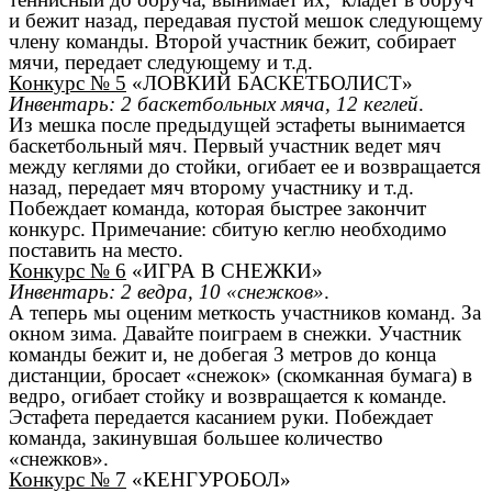
и бежит назад, передавая пустой мешок следующему
члену команды. Второй участник бежит, собирает
мячи, передает следующему и т.д.
Конкурс № 5
«ЛОВКИЙ БАСКЕТБОЛИСТ»
Инвентарь: 2 баскетбольных мяча, 12 кеглей
.
Из мешка после предыдущей эстафеты вынимается
баскетбольный мяч. Первый участник ведет мяч
между кеглями до стойки, огибает ее и возвращается
назад, передает мяч второму участнику и т.д.
Побеждает команда, которая быстрее закончит
конкурс. Примечание: сбитую кеглю необходимо
поставить на место.
Конкурс № 6
«ИГРА В СНЕЖКИ»
Инвентарь: 2 ведра, 10 «снежков»
.
А теперь мы оценим меткость участников команд. За
окном зима. Давайте поиграем в снежки. Участник
команды бежит и, не добегая 3 метров до конца
дистанции, бросает «снежок» (скомканная бумага) в
ведро, огибает стойку и возвращается к команде.
Эстафета передается касанием руки. Побеждает
команда, закинувшая большее количество
«снежков».
Конкурс № 7
«КЕНГУРОБОЛ»