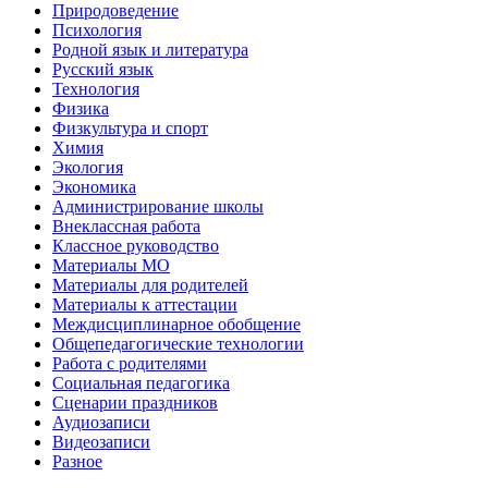
Природоведение
Психология
Родной язык и литература
Русский язык
Технология
Физика
Физкультура и спорт
Химия
Экология
Экономика
Администрирование школы
Внеклассная работа
Классное руководство
Материалы МО
Материалы для родителей
Материалы к аттестации
Междисциплинарное обобщение
Общепедагогические технологии
Работа с родителями
Социальная педагогика
Сценарии праздников
Аудиозаписи
Видеозаписи
Разное