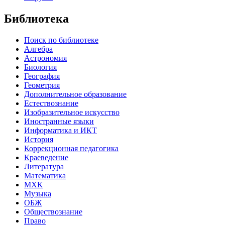
Библиотека
Поиск по библиотеке
Алгебра
Астрономия
Биология
География
Геометрия
Дополнительное образование
Естествознание
Изобразительное искусство
Иностранные языки
Информатика и ИКТ
История
Коррекционная педагогика
Краеведение
Литература
Математика
МХК
Музыка
ОБЖ
Обществознание
Право