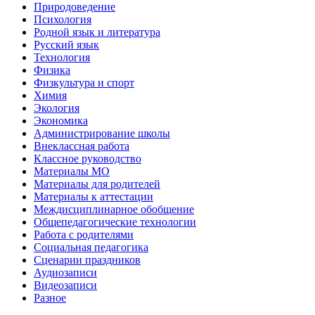
Природоведение
Психология
Родной язык и литература
Русский язык
Технология
Физика
Физкультура и спорт
Химия
Экология
Экономика
Администрирование школы
Внеклассная работа
Классное руководство
Материалы МО
Материалы для родителей
Материалы к аттестации
Междисциплинарное обобщение
Общепедагогические технологии
Работа с родителями
Социальная педагогика
Сценарии праздников
Аудиозаписи
Видеозаписи
Разное