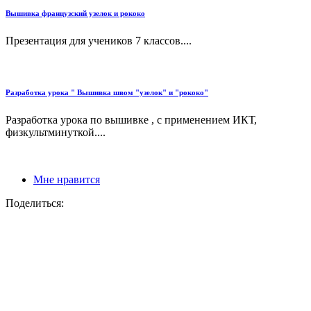
Вышивка французский узелок и рококо
Презентация для учеников 7 классов....
Разработка урока " Вышивка швом "узелок" и "рококо"
Разработка урока по вышивке , с применением ИКТ,
физкультминуткой....
Мне нравится
Поделиться: