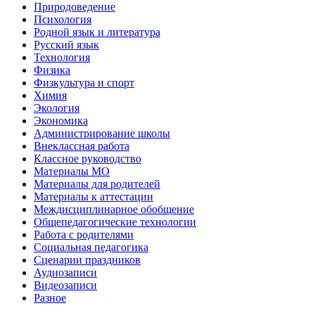
Природоведение
Психология
Родной язык и литература
Русский язык
Технология
Физика
Физкультура и спорт
Химия
Экология
Экономика
Администрирование школы
Внеклассная работа
Классное руководство
Материалы МО
Материалы для родителей
Материалы к аттестации
Междисциплинарное обобщение
Общепедагогические технологии
Работа с родителями
Социальная педагогика
Сценарии праздников
Аудиозаписи
Видеозаписи
Разное