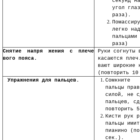
секунд н
угол гла
раза).
Помассир
легко на
пальцами
раза)
Снятие напря жения с плече
Руки согнуты 
вого пояса.
касаются плеч
вают широкие 
(повторить 10
Упражнения для пальцев.
Сомкните
пальцы прав
силой, не с
пальцев, сд
повторить 5
Кисти рук р
пальцы имит
пианино (по
сек.).