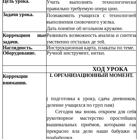
Цель урока.
Учить выполнять технологически
правильно требуемую опера цию.
Задачи урока.
Познакомить учащихся с технологией
выполнения сновочного узелка.
Дать понятие об игольном кружеве.
Коррекцион ные
Развивать возможность анализа и синтеза
задачи.
умственно отсталых де тей.
Наглядность.
Инструкционная карта, плакаты по теме.
Оборудование.
Ручной инструмент, нитки.
ХОД УРОКА
I. ОРГАНИЗАЦИОННЫЙ МОМЕНТ.
Коррекции
внимании.
( подготовка к уроку, сдача дневников,
деление учащихся по груп пам)
Сегодня мы вновь откроем для себя
рукотворное мастерство простейших
вышивальных приёмов, которыми гак
прекрасно вла дели наши бабушки и
прабабушки.