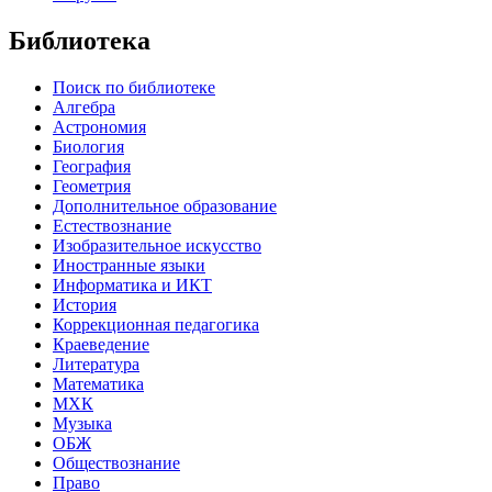
Библиотека
Поиск по библиотеке
Алгебра
Астрономия
Биология
География
Геометрия
Дополнительное образование
Естествознание
Изобразительное искусство
Иностранные языки
Информатика и ИКТ
История
Коррекционная педагогика
Краеведение
Литература
Математика
МХК
Музыка
ОБЖ
Обществознание
Право