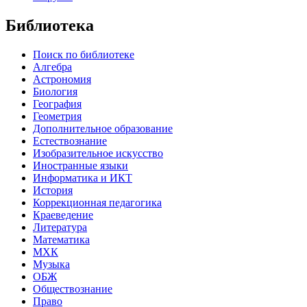
Библиотека
Поиск по библиотеке
Алгебра
Астрономия
Биология
География
Геометрия
Дополнительное образование
Естествознание
Изобразительное искусство
Иностранные языки
Информатика и ИКТ
История
Коррекционная педагогика
Краеведение
Литература
Математика
МХК
Музыка
ОБЖ
Обществознание
Право