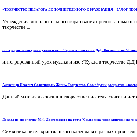
«ТВОРЧЕСТВО ПЕДАГОГА ДОПОЛНИТЕЛЬНОГО ОБРАЗОВАНИЯ – ЗАЛОГ ТВО
Учреждения дополнительного образования прочно занимают соб
творчестве....
интегрированный урок музыка и изо : "Кукла в творчестве Д.Д.Шостаковича. Матре
интегрированный урок музыка и изо :"Кукла в творчестве Д.Д.
Александр Исаевич Солженицын. Жизнь. Творчество. Своеобразие раскрытия «лагерн
Данный материал о жизни и творчестве писателя, сюжет и исто
Доклад по творчеству М.Ф. Достоевского на тему:"Символика чисел христианского к
Символика чисел христианского календаря в разных произведен