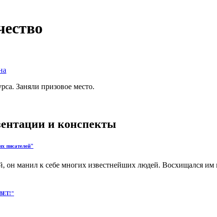
чество
на
рса. Заняли призовое место.
езентации и конспекты
их писателей"
й, он манил к себе многих известнейших людей. Восхищался им
ВЕТ!"