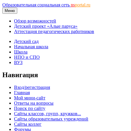
Образовательная социальная сеть
ns
portal.ru
Меню
Обзор возможностей
Детский проект «Алые паруса»
Аттестация педагогических работников
Детский сад
Начальная школа
Школа
НПО и СПО
ВУЗ
Навигация
Вход/регистрация
Главная
Мой мини-сайт
Ответы на вопросы
Поиск по сайту
Сайты классов, групп, кружков...
Сайты образовательных учреждений
Сайты коллег
Форумы