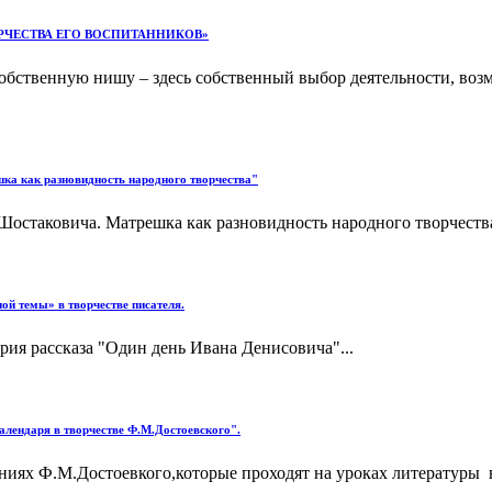
РЧЕСТВА ЕГО ВОСПИТАННИКОВ»
ственную нишу – здесь собственный выбор деятельности, возмо
шка как разновидность народного творчества"
Шостаковича. Матрешка как разновидность народного творчества
ой темы» в творчестве писателя.
рия рассказа "Один день Ивана Денисовича"...
алендаря в творчестве Ф.М.Достоевского".
иях Ф.М.Достоевкого,которые проходят на уроках литературы в 