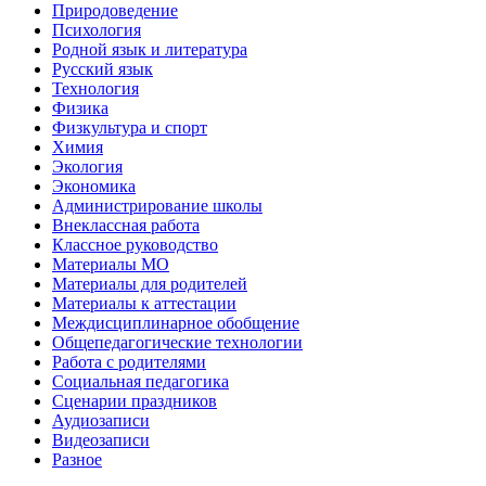
Природоведение
Психология
Родной язык и литература
Русский язык
Технология
Физика
Физкультура и спорт
Химия
Экология
Экономика
Администрирование школы
Внеклассная работа
Классное руководство
Материалы МО
Материалы для родителей
Материалы к аттестации
Междисциплинарное обобщение
Общепедагогические технологии
Работа с родителями
Социальная педагогика
Сценарии праздников
Аудиозаписи
Видеозаписи
Разное