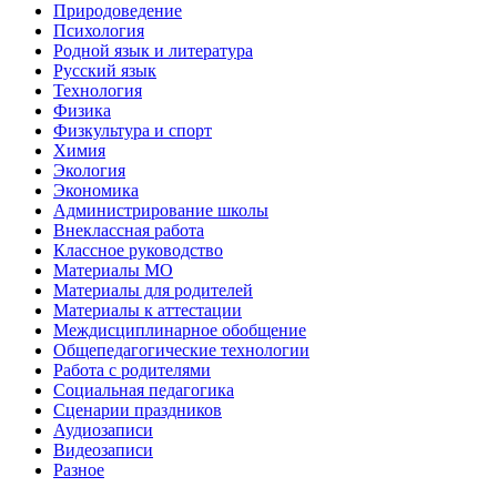
Природоведение
Психология
Родной язык и литература
Русский язык
Технология
Физика
Физкультура и спорт
Химия
Экология
Экономика
Администрирование школы
Внеклассная работа
Классное руководство
Материалы МО
Материалы для родителей
Материалы к аттестации
Междисциплинарное обобщение
Общепедагогические технологии
Работа с родителями
Социальная педагогика
Сценарии праздников
Аудиозаписи
Видеозаписи
Разное