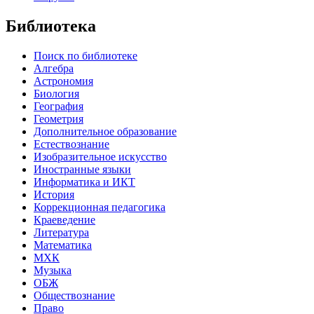
Библиотека
Поиск по библиотеке
Алгебра
Астрономия
Биология
География
Геометрия
Дополнительное образование
Естествознание
Изобразительное искусство
Иностранные языки
Информатика и ИКТ
История
Коррекционная педагогика
Краеведение
Литература
Математика
МХК
Музыка
ОБЖ
Обществознание
Право