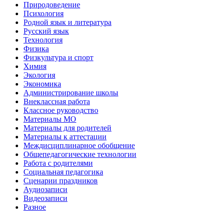
Природоведение
Психология
Родной язык и литература
Русский язык
Технология
Физика
Физкультура и спорт
Химия
Экология
Экономика
Администрирование школы
Внеклассная работа
Классное руководство
Материалы МО
Материалы для родителей
Материалы к аттестации
Междисциплинарное обобщение
Общепедагогические технологии
Работа с родителями
Социальная педагогика
Сценарии праздников
Аудиозаписи
Видеозаписи
Разное