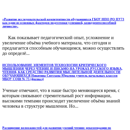
«Развитие исследовательской компетентности обучающихся ГБОУ НПО РО ПУ73
как один из основных факторов подготовки успешной, конкурентоспособной
личности».
Как показывает педагогический опыт, усложнение и
увеличение объёма учебного материала, что сегодня и
предлагается способным обучающимся, можно осуществлять
до определё...
ИСПОЛЬЗОВАНИЕ ЭЛЕМЕНТОВ ТЕХНОЛОГИИ КРИТИЧЕСКОГО
МЫШЛЕНИЯ ЧЕРЕЗ ЧТЕНИЕ И ПИСЬМО НА УРОКАХ РУССКОГО ЯЗЫКА,
ЧТЕНИЯ, КАК СРЕДСТВО РАЗВИТИЯ МЫСЛИТЕЛЬНОЙ ДЕЯТЕЛЬНОСТИ
ОБУЧАЮЩИХСЯ Никитина Светлана Юрьевна учитель начальных классов
МБОУ СОШ № 75 (филиал)
Ученые отмечают, что в наше быстро меняющееся время, с
которым связывают стремительный рост информации,
высокими темпами происходит увеличение объёма знаний
человека в структуре мышления. Но...
Расширение возможностей для развития умений чтения: рекомендации по