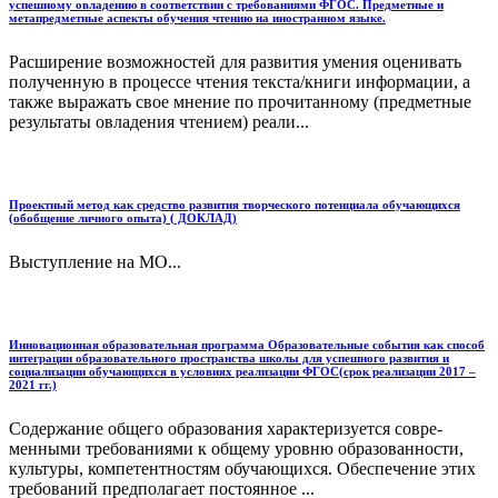
успешному овладению в соответствии с требованиями ФГОС. Предметные и
метапредметные аспекты обучения чтению на иностранном языке.
Расширение возможностей для развития умения оценивать
полученную в процессе чтения текста/книги информации, а
также выражать свое мнение по прочитанному (предметные
результаты овладения чтением) реали...
Проектный метод как средство развития творческого потенциала обучающихся
(обобщение личного опыта) ( ДОКЛАД)
Выступление на МО...
Инновационная образовательная программа Образовательные события как способ
интеграции образовательного пространства школы для успешного развития и
социализации обучающихся в условиях реализации ФГОС(срок реализации 2017 –
2021 гг.)
Содержание общего образования характеризуется совре­
менными требованиями к общему уровню образованности,
культуры, компетентностям обучающихся. Обеспечение этих
требований предполагает постоянное ...