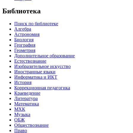
Библиотека
Поиск по библиотеке
Алгебра
Астрономия
Биология
География
Геометрия
Дополнительное образование
Естествознание
Изобразительное искусство
Иностранные языки
Информатика и ИКТ
История
Коррекционная педагогика
Краеведение
Литература
Математика
МХК
Музыка
ОБЖ
Обществознание
Право