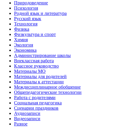
Природоведение
Психология
Родной язык и литература
Русский язык
Технология
Физика
Физкультура и спорт
Химия
Экология
Экономика
Администрирование школы
Внеклассная работа
Классное руководство
Материалы МО
Материалы для родителей
Материалы к аттестации
Междисциплинарное обобщение
Общепедагогические технологии
Работа с родителями
Социальная педагогика
Сценарии праздников
Аудиозаписи
Видеозаписи
Разное