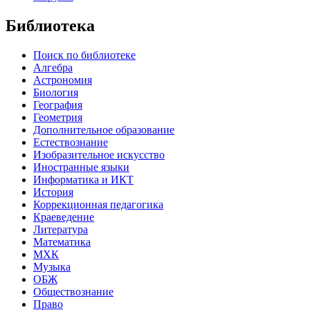
Библиотека
Поиск по библиотеке
Алгебра
Астрономия
Биология
География
Геометрия
Дополнительное образование
Естествознание
Изобразительное искусство
Иностранные языки
Информатика и ИКТ
История
Коррекционная педагогика
Краеведение
Литература
Математика
МХК
Музыка
ОБЖ
Обществознание
Право