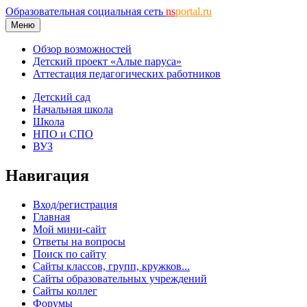
Образовательная социальная сеть
ns
portal.ru
Меню
Обзор возможностей
Детский проект «Алые паруса»
Аттестация педагогических работников
Детский сад
Начальная школа
Школа
НПО и СПО
ВУЗ
Навигация
Вход/регистрация
Главная
Мой мини-сайт
Ответы на вопросы
Поиск по сайту
Сайты классов, групп, кружков...
Сайты образовательных учреждений
Сайты коллег
Форумы