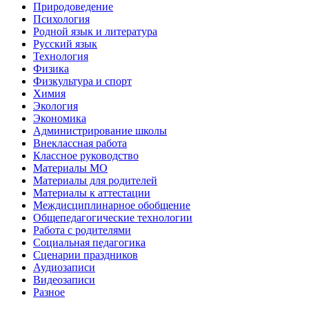
Природоведение
Психология
Родной язык и литература
Русский язык
Технология
Физика
Физкультура и спорт
Химия
Экология
Экономика
Администрирование школы
Внеклассная работа
Классное руководство
Материалы МО
Материалы для родителей
Материалы к аттестации
Междисциплинарное обобщение
Общепедагогические технологии
Работа с родителями
Социальная педагогика
Сценарии праздников
Аудиозаписи
Видеозаписи
Разное