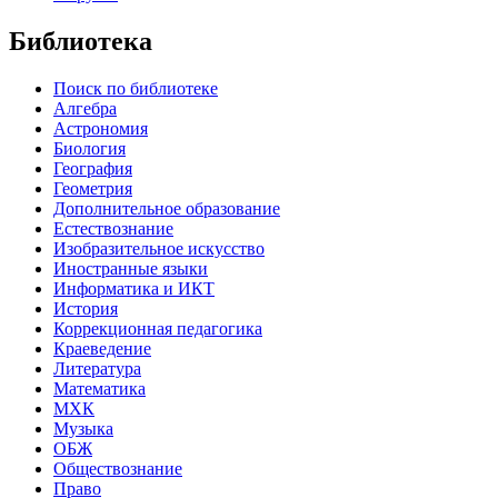
Библиотека
Поиск по библиотеке
Алгебра
Астрономия
Биология
География
Геометрия
Дополнительное образование
Естествознание
Изобразительное искусство
Иностранные языки
Информатика и ИКТ
История
Коррекционная педагогика
Краеведение
Литература
Математика
МХК
Музыка
ОБЖ
Обществознание
Право