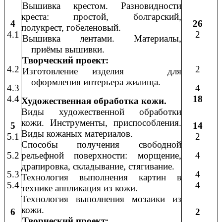
Вышивка крестом. Разновидности
креста: простой, болгарский,
4
26
полукрест, гобеленовый.
4.1
2
Вышивка лентами. Материалы,
приёмы вышивки.
Творческий проект:
4.2
2
Изготовление изделия для
оформления интерьера жилища.
4.3
4
4.4
18
Художественная обработка кожи.
Виды художественной обработки
кожи. Инструменты, приспособления.
5
14
Виды кожаных материалов.
5.1
2
Способы получения свободной
5.2
рельефной поверхности: морщение,
4
драпировка, складывание, стягивание.
5.3
4
Технология выполнения картин в
5.4
4
технике аппликация из кожи.
Технология выполнения мозаики из
кожи.
6
2
Творческий проект: