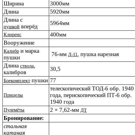
Ширина
3000мм
Длина
5920мм
Длина с
5964мм
вперёд
пушкой
400мм
Клиренс
Вооружение
и марка
Калибр
76-мм
, пушка нарезная
Л-11
пушки
Длина
,
ствола
30,5
калибров
пушки
77
Боекомплект
телескопический ТОД-6 обр. 1940
года, перископический ПТ-6 обр.
Прицелы
1940 года
2 × 7,62-мм
Пулемёты
ДТ
Бронирование:
стальная
катаная