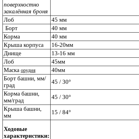
поверхностно
закалённая броня
Лоб
45 мм
Борт
40 мм
Корма
40 мм
Крыша корпуса
16-20мм
Днище
13-16 мм
Лоб
45мм
Маска
40мм
орудия
Борт башни, мм/
45 / 30°
град
Корма башни,
45 / 30°
мм/град
Крыша башни,
15 / 84°
мм
Ходовые
характеристики: