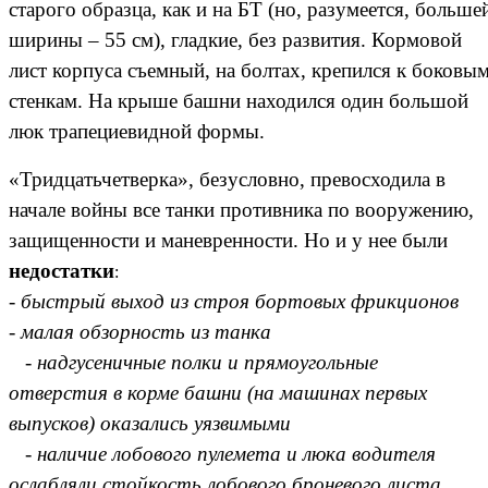
старого образца, как и на БТ (но, разумеется, больше
ширины – 55 см), гладкие, без развития. Кормовой
лист корпуса съемный, на болтах, крепился к боковы
стенкам. На крыше башни находился один большой
люк трапециевидной формы.
«Тридцатьчетверка», безусловно, превосходила в
начале войны все танки противника по вооружению,
защищенности и маневренности. Но и у нее были
недостатки
:
-
быстрый выход из строя бортовых фрикционов
-
малая обзорность из танка
-
надгусеничные полки и прямоугольные
отверстия в корме башни (на машинах первых
выпусков) оказались уязвимыми
-
наличие лобового пулемета и люка водителя
ослабляли стойкость лобового броневого листа.