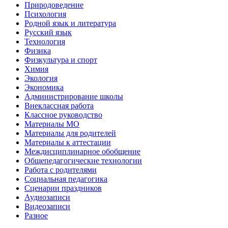
Природоведение
Психология
Родной язык и литература
Русский язык
Технология
Физика
Физкультура и спорт
Химия
Экология
Экономика
Администрирование школы
Внеклассная работа
Классное руководство
Материалы МО
Материалы для родителей
Материалы к аттестации
Междисциплинарное обобщение
Общепедагогические технологии
Работа с родителями
Социальная педагогика
Сценарии праздников
Аудиозаписи
Видеозаписи
Разное