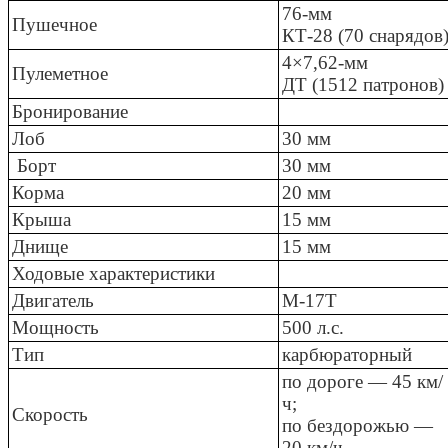
76-мм
Пушечное
КТ-28 (70 снарядов
4×7,62-мм
Пулеметное
ДТ (1512 патронов)
Бронирование
Лоб
30 мм
Борт
30 мм
Корма
20 мм
Крыша
15 мм
Днище
15 мм
Ходовые характеристики
Двигатель
М-17Т
Мощность
500 л.с.
Тип
карбюраторный
по дороге — 45 км/
ч;
Скорость
по бездорожью —
20 км/ч