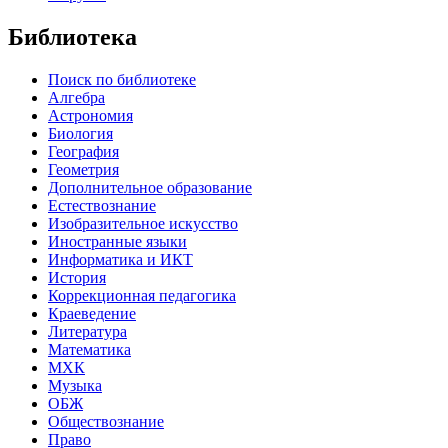
Библиотека
Поиск по библиотеке
Алгебра
Астрономия
Биология
География
Геометрия
Дополнительное образование
Естествознание
Изобразительное искусство
Иностранные языки
Информатика и ИКТ
История
Коррекционная педагогика
Краеведение
Литература
Математика
МХК
Музыка
ОБЖ
Обществознание
Право