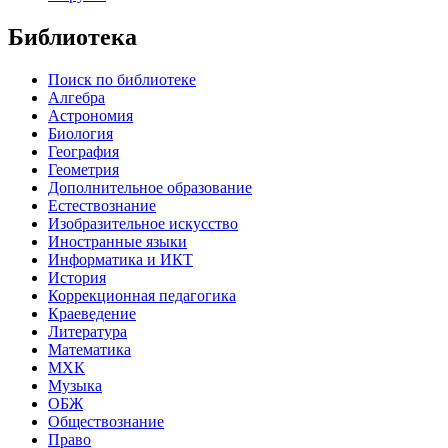
Библиотека
Поиск по библиотеке
Алгебра
Астрономия
Биология
География
Геометрия
Дополнительное образование
Естествознание
Изобразительное искусство
Иностранные языки
Информатика и ИКТ
История
Коррекционная педагогика
Краеведение
Литература
Математика
МХК
Музыка
ОБЖ
Обществознание
Право