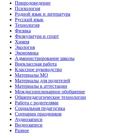
Природоведение
Психология
Родной язык и литература
Русский язык
Технология
Физика
Физкультура и спорт
Химия
Экология
Экономика
Администрирование школы
Внеклассная работа
Классное руководство
Материалы МО
Материалы для родителей
Материалы к аттестации
Междисциплинарное обобщение
Общепедагогические технологии
Работа с родителями
Социальная педагогика
Сценарии праздников
Аудиозаписи
Видеозаписи
Разное