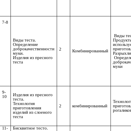
7-8
Виды тес
Виды теста.
Продукт
Определение
использу
доброкачественности
приготов
2
Комбинированный
муки.
Разрыхли
Изделия из пресного
Определ
теста
доброкач
муки
9-
Изделия из пресного
10
теста.
Технолог
Технология
2
комбинированный
приготов
приготовления
рогалико
изделий из слоеного
теста
11-
Бисквитное тесто.