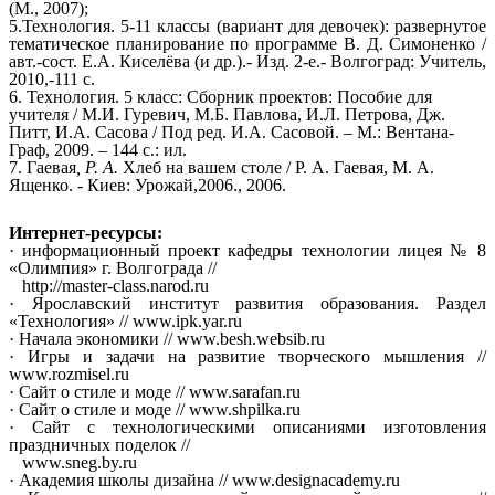
(М., 2007);
5.Технология. 5-11 классы (вариант для девочек): развернутое
тематическое планирование по программе В. Д. Симоненко /
авт.-сост. Е.А. Киселёва (и др.).- Изд. 2-е.- Волгоград: Учитель,
2010,-111 с.
6. Технология. 5 класс: Сборник проектов: Пособие для
учителя / М.И. Гуревич, М.Б. Павлова, И.Л. Петрова, Дж.
Питт, И.А. Сасова / Под ред. И.А. Сасовой. – М.: Вентана-
Граф, 2009. – 144 с.: ил.
7. Гаевая
, Р. А.
Хлеб на вашем столе / Р. А. Гаевая, М. А.
Ященко. - Киев: Урожай,2006., 2006.
Интернет-ресурсы:
· информационный проект кафедры технологии лицея № 8
«Олимпия» г. Волгограда //
http://master-class.narod.ru
· Ярославский институт развития образования. Раздел
«Технология» // www.ipk.yar.ru
· Начала экономики // www.besh.websib.ru
· Игры и задачи на развитие творческого мышления //
www.rozmisel.ru
· Сайт о стиле и моде // www.sarafan.ru
· Сайт о стиле и моде // www.shpilka.ru
· Сайт с технологическими описаниями изготовления
праздничных поделок //
www.sneg.by.ru
· Академия школы дизайна // www.designacademy.ru