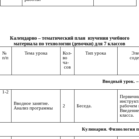
Календарно – тематический план изучения учебного
материала по технологии (девочки) для 7 классов
№
Тема урока
Кол-
Тип урока
Эл
п/п
во
сод
ча-
сов
Вводный урок. – 
1-2
Первичн
инструкт
Вводное занятие.
2
Беседа.
рабочем 
Анализ программы
Введение
класса.
Кулинария. Физиология пи