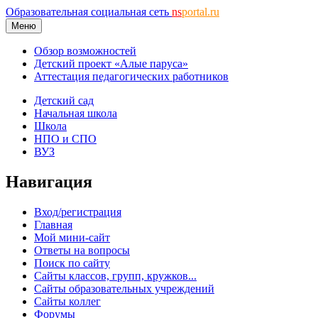
Образовательная социальная сеть
ns
portal.ru
Меню
Обзор возможностей
Детский проект «Алые паруса»
Аттестация педагогических работников
Детский сад
Начальная школа
Школа
НПО и СПО
ВУЗ
Навигация
Вход/регистрация
Главная
Мой мини-сайт
Ответы на вопросы
Поиск по сайту
Сайты классов, групп, кружков...
Сайты образовательных учреждений
Сайты коллег
Форумы