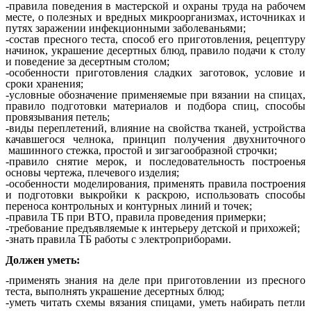
-правила поведения в мастерской и охраны труда на рабочем
месте, о полезных и вредных микроорганизмах, источниках и
путях заражении инфекционными заболеваньями;
-состав пресного теста, способ его приготовления, рецептуру
начинок, украшение десертных блюд, правило подачи к столу
и поведение за десертным столом;
-особенности приготовления сладких заготовок, условие и
сроки хранения;
-условные обозначение применяемые при вязании на спицах,
правило подготовки материалов и подбора спиц, способы
провязывания петель;
-виды переплетений, влияние на свойства тканей, устройства
качавшегося челнока, принцип получения двухниточного
машинного стежка, простой и зигзагообразной строчки;
-правило снятие мерок, и последовательность построенья
основы чертежа, плечевого изделия;
-особенности моделирования, применять правила построения
и подготовки выкройки к раскрою, использовать способы
переноса контрольных и контурных линий и точек;
-правила ТБ при ВТО, правила проведения примерки;
-требование предъявляемые к интерьеру детской и прихожей;
-знать правила ТБ работы с электроприборами.
Должен уметь:
-применять знания на деле при приготовлении из пресного
теста, выполнять украшение десертных блюд;
-уметь читать схемы вязания спицами, уметь набирать петли