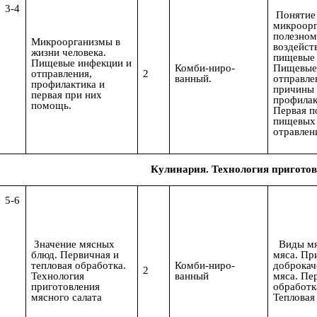
3-4
Понятие
микроорг
полезном
Микроорганизмы в
воздейст
жизни человека.
пищевые 
Пищевые инфекции и
Комби-ниро-
Пищевые
отправления,
2
ванный.
отправле
профилактика и
причины 
первая при них
профилак
помощь.
Первая п
пищевых
отравлен
Кулинария. Технология приготов
5-6
Значение мясных
Виды мя
блюд. Первичная и
мяса. Пр
тепловая обработка.
Комби-ниро-
доброкач
2
Технология
ванный
мяса. Пе
приготовления
обработк
мясного салата
Тепловая