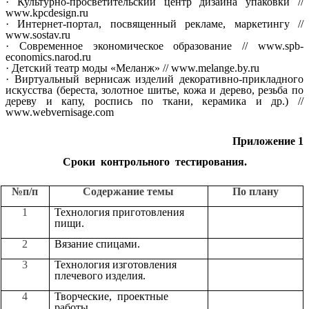
· Культурно-просветительский центр дизайна упаковки //
www.kpcdesign.ru
· Интернет-портал, посвященный рекламе, маркетингу //
www.sostav.ru
· Современное экономическое образование // www.spb-
economics.narod.ru
· Детский театр моды «Меланж» // www.melange.by.ru
· Виртуальный вернисаж изделий декоративно-прикладного
искусства (береста, золотное шитье, кожа и дерево, резьба по
дереву и капу, роспись по ткани, керамика и др.) //
www.webvernisage.com
Приложение 1
Сроки контрольного тестирования.
№п/п
Содержание темы
По плану
1
Технология приготовления
пищи.
2
Вязание спицами.
3
Технология изготовления
плечевого изделия.
4
Творческие, проектные
работы.