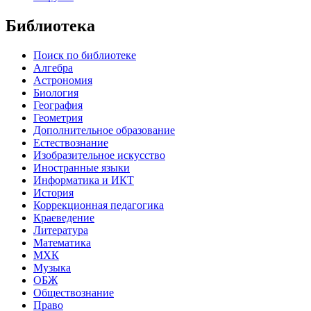
Библиотека
Поиск по библиотеке
Алгебра
Астрономия
Биология
География
Геометрия
Дополнительное образование
Естествознание
Изобразительное искусство
Иностранные языки
Информатика и ИКТ
История
Коррекционная педагогика
Краеведение
Литература
Математика
МХК
Музыка
ОБЖ
Обществознание
Право