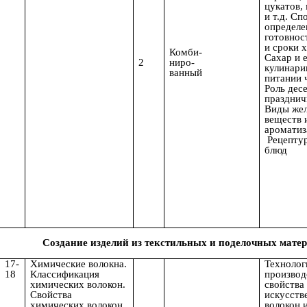
цукатов,
и т.д. С
определе
готовнос
и сроки 
Комби-
Сахар и е
2
ниро-
кулинари
ванный
питании 
Роль десе
празднич
Виды же
веществ 
ароматиз
Рецептур
блюд
Создание изделий из текстильных и поделочных матер
17-
Химические волокна.
Технолог
18
Классификация
производ
химических волокон.
свойства
Свойства
искусств
химических волокон.
волокон и