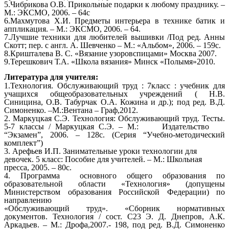
5.Чибрикова О.В. Прикольные подарки к любому празднику. –
М.: ЭКСМО, 2006. – 64с
6.Махмутова Х.И. Предметы интерьера в технике батик и
аппликация. – М.: ЭКСМО, 2006. – 64.
7.Лучшие техники для любителей вышивки /Под ред. Анны
Скотт; пер. с англ. А. Шевченко – М.: «Альбом», 2006. – 159с.
8.Кришталева В. С. «Вязание узоровспицами» Москва 2007.
9.Терешкович Т.А. «Школа вязания» Минск «Полымя»2010.
Литература для учителя:
1.Технология. Обслуживающий труд : 7класс : учебник для
учащихся общеобразовательных учреждений ( Н.В.
Синицина, О.В. Табурчак О.А. Кожина и др.); под ред. В.Д.
Симоненко. –М.:Вентана – Граф,2012.
2. Маркуцкая С.Э. Технология: Обслуживающий труд. Тесты.
5-7 классы / Маркуцкая С.Э. – М.: Издательство
“Экзамен”, 2006. – 128с. (Серия “Учебно-методический
комплект”)
3. Арефьев И.П. Занимательные уроки технологии для
девочек. 5 класс: Пособие для учителей. – М.: Школьная
пресса, 2005. – 80с.
4. Программа основного общего образования по
образовательной области «Технология» (допущены
Министерством образования Российской Федерации) по
направлению
«Обслуживающий труд». «Сборник нормативных
документов. Технология / сост. С23 Э. Д. Днепров, А.К.
Аркадьев. – М.: Дрофа,2007.- 198, под ред. В.Д. Симоненко