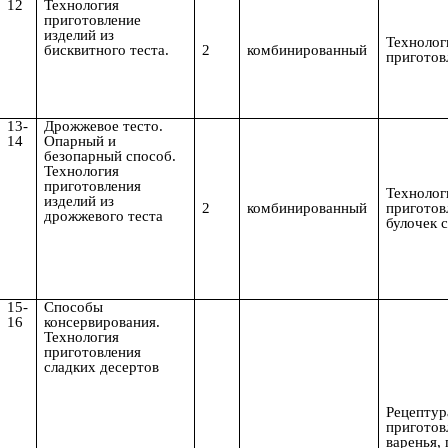
12
Технология
приготовление
изделий из
Технолог
бисквитного теста.
2
комбинированный
приготов
13-
Дрожжевое тесто.
14
Опарный и
безопарный способ.
Технология
приготовления
Технолог
изделий из
2
комбинированный
приготов
дрожжевого теста
булочек 
15-
Способы
16
консервирования.
Технология
приготовления
сладких десертов
Рецептур
приготов
варенья, 