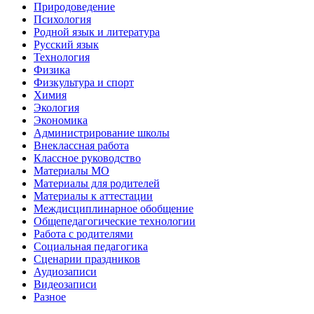
Природоведение
Психология
Родной язык и литература
Русский язык
Технология
Физика
Физкультура и спорт
Химия
Экология
Экономика
Администрирование школы
Внеклассная работа
Классное руководство
Материалы МО
Материалы для родителей
Материалы к аттестации
Междисциплинарное обобщение
Общепедагогические технологии
Работа с родителями
Социальная педагогика
Сценарии праздников
Аудиозаписи
Видеозаписи
Разное