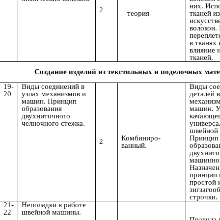
них. Исп
2
теория
тканей из
искусств
волокон.
переплет
в тканях 
влияние 
тканей.
Создание изделий из текстильных и поделочных мате
19-
Виды соединений в
Виды со
20
узлах механизмов и
деталей в
машин. Принцип
механизм
образования
машин. У
двухниточного
качающег
челночного стежка.
универса
швейной
Комбиниро-
Принцип
2
ванный.
образова
двухнито
машинног
Назначен
принцип 
простой 
зигзагоо
строчки.
21-
Неполадки в работе
22
швейной машины.
Правила 