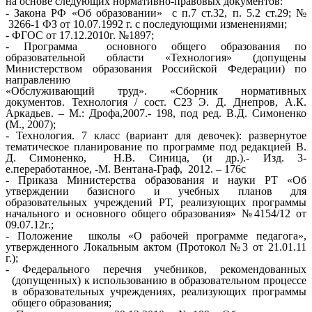
на основе следующих нормативно-правовых документов:
- Закона РФ «Об образовании» с п.7 ст.32, п. 5.2 ст.29; №
3266-1 ФЗ от 10.07.1992 г. с последующими изменениями;
- ФГОС от 17.12.2010г. №1897;
- Программа основного общего образования по
образовательной области «Технология» (допущены
Министерством образования Российской Федерации) по
направлению
«Обслуживающий труд». «Сборник нормативных
документов. Технология / сост. С23 Э. Д. Днепров, А.К.
Аркадьев. – М.: Дрофа,2007.- 198, под ред. В.Д. Симоненко
(М., 2007);
- Технология. 7 класс (вариант для девочек): развернутое
тематическое планирование по программе под редакцией В.
Д. Симоненко, Н.В. Синица, (и др.).- Изд. 3-
е.переработанное, -М. Вентана-Граф, 2012. – 176с
- Приказа Министерства образования и науки РТ «Об
утверждении базисного и учебных планов для
образовательных учреждений РТ, реализующих программы
начального и основного общего образования» №4154/12 от
09.07.12г.;
- Положение школы «О рабочей программе педагога»,
утвержденного Локальным актом (Протокол №3 от 21.01.11
г.);
- Федерального перечня учебников, рекомендованных
(допущенных) к использованию в образовательном процессе
в образовательных учреждениях, реализующих программы
общего образования;