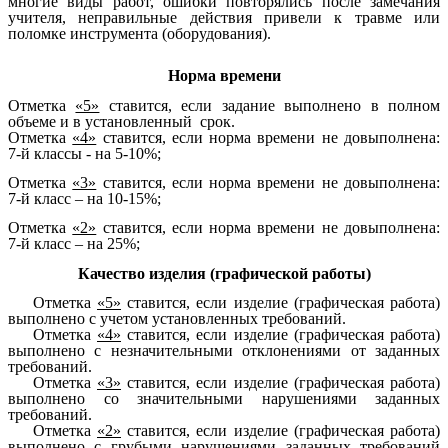
многие виды работ, ошибки повторялись после замечания
учителя, неправильные действия привели к травме или
поломке инструмента (оборудования).
Норма времени
Отметка
«5»
ставится, если задание выполнено в полном
объеме и в установленный срок.
Отметка
«4»
ставится, если норма времени не довыполнена:
7-й классы - на 5-10%;
Отметка
«3»
ставится, если норма времени не довыполнена:
7-й класс – на 10-15%;
Отметка
«2»
ставится, если норма времени не довыполнена:
7-й класс – на 25%;
Качество изделия (графической работы)
Отметка
«5»
ставится, если изделие (графическая работа)
выполнено с учетом установленных требований.
Отметка
«4»
ставится, если изделие (графическая работа)
выполнено с незначительными отклонениями от заданных
требований.
Отметка
«3»
ставится, если изделие (графическая работа)
выполнено со значительными нарушениями заданных
требований.
Отметка
«2»
ставится, если изделие (графическая работа)
выполнено с грубыми нарушениями заданных требований