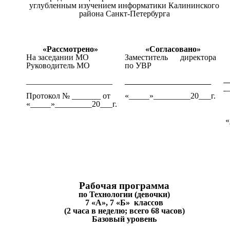
углубленным изучением информатики Калининского
района Санкт-Петербурга
«Рассмотрено»
«Согласовано»
На заседании МО
Заместитель директора
Д
Руководитель МО
по УВР
_____________________
_____________________
_
Протокол № _______ от
«_____»_________20___г.
«_____»_________20___г.
П
«
Рабочая программа
по Технологии (девочки)
7 «А», 7 «Б» классов
(2
часа в неделю; всего 68 часов)
Базовый уровень