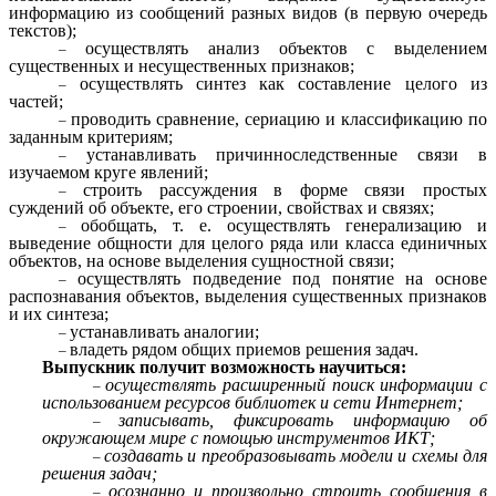
информацию из сообщений разных видов (в первую очередь
текстов);
осуществлять анализ объектов с выделением
существенных и несущественных признаков;
осуществлять синтез как составление целого из
частей;
проводить сравнение, сериацию и классификацию по
заданным критериям;
устанавливать причинно­следственные связи в
изучаемом круге явлений;
строить рассуждения в форме связи простых
суждений об объекте, его строении, свойствах и связях;
обобщать, т. е. осуществлять генерализацию и
выведение общности для целого ряда или класса единичных
объектов, на основе выделения сущностной связи;
осуществлять подведение под понятие на основе
распознавания объектов, выделения существенных признаков
и их синтеза;
устанавливать аналогии;
владеть рядом общих приемов решения задач.
Выпускник получит возможность научиться:
осуществлять расширенный поиск информации с
использованием ресурсов библиотек и сети Интернет;
записывать, фиксировать информацию об
окружающем мире с помощью инструментов ИКТ;
создавать и преобразовывать модели и схемы для
решения задач;
осознанно и произвольно строить сообщения в