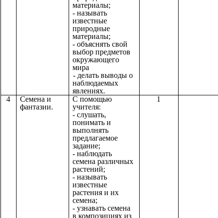
материалы;
- называть
известные
природные
материалы;
- объяснять
свой
выбор предметов
окружающего
мира
- делать выводы о
наблюдаемых
явлениях.
4
Семена и
С помощью
1
фантазии.
учителя:
- слушать,
понимать и
выполнять
предлагаемое
задание;
- наблюдать
семена различных
растений;
- называть
известные
растения и их
семена;
- узнавать семена
в композициях из