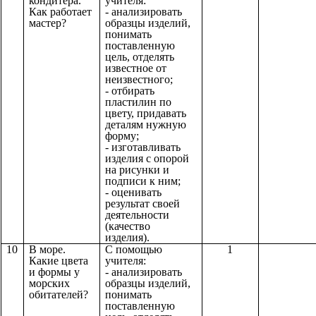
кондитера.
учителя:
Как работает
- анализировать
мастер?
образцы изделий,
понимать
поставленную
цель, отделять
известное от
неизвестного;
- отбирать
пластилин по
цвету, придавать
деталям нужную
форму;
- изготавливать
изделия с опорой
на рисунки и
подписи к ним;
- оценивать
результат своей
деятельности
(качество
изделия).
10
В море.
С помощью
1
Какие цвета
учителя:
и формы у
- анализировать
морских
образцы изделий,
обитателей?
понимать
поставленную