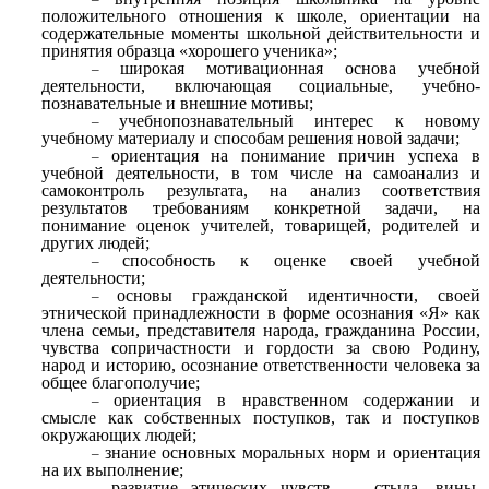
положительного отношения к школе, ориентации на
содержательные моменты школьной действительности и
принятия образца «хорошего ученика»;
широкая мотивационная основа учебной
деятельности, включающая социальные, учебно­
познавательные и внешние мотивы;
учебно­познавательный интерес к новому
учебному материалу и способам решения новой задачи;
ориентация на понимание причин успеха в
учебной деятельности, в том числе на самоанализ и
самоконтроль результата, на анализ соответствия
результатов требованиям конкретной задачи, на
понимание оценок учителей, товарищей, родителей и
других людей;
способность к оценке своей учебной
деятельности;
основы гражданской идентичности, своей
этнической принадлежности в форме осознания «Я» как
члена семьи, представителя народа, гражданина России,
чувства сопричастности и гордости за свою Родину,
народ и историю, осознание ответственности человека за
общее благополучие;
ориентация в нравственном содержании и
смысле как собственных поступков, так и поступков
окружающих людей;
знание основных моральных норм и ориентация
на их выполнение;
развитие этических чувств — стыда, вины,