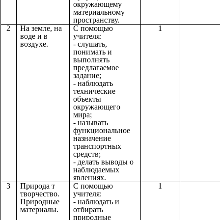
окружающему
материальному
пространству.
2
На земле, на
С помощью
1
воде и в
учителя:
воздухе.
- слушать,
понимать и
выполнять
предлагаемое
задание;
- наблюдать
технические
объекты
окружающего
мира;
- называть
функциональное
назначение
транспортных
средств;
- делать выводы о
наблюдаемых
явлениях.
3
Природа т
С помощью
1
творчество.
учителя:
Природные
-
наблюдать и
материалы.
отбирать
природные