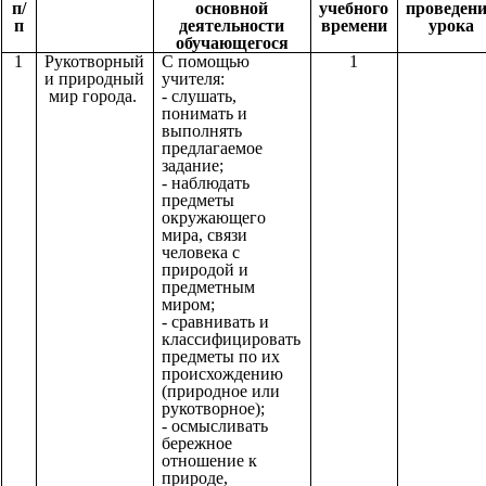
п/
основной
учебного
проведен
п
деятельности
времени
урока
обучающегося
1
Рукотворный
С помощью
1
и природный
учителя:
мир города.
- слушать,
понимать и
выполнять
предлагаемое
задание;
- наблюдать
предметы
окружающего
мира, связи
человека с
природой и
предметным
миром;
- сравнивать и
классифицировать
предметы по их
происхождению
(природное или
рукотворное);
- осмысливать
бережное
отношение к
природе,