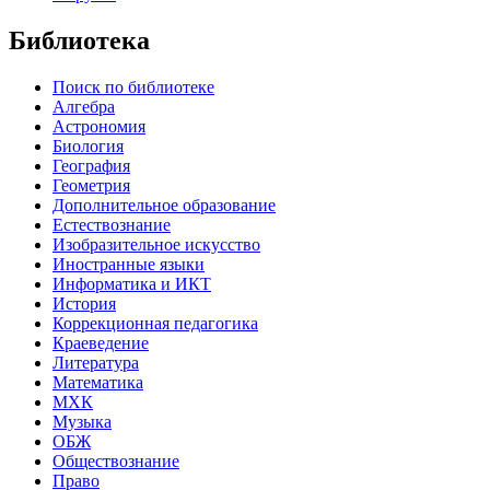
Библиотека
Поиск по библиотеке
Алгебра
Астрономия
Биология
География
Геометрия
Дополнительное образование
Естествознание
Изобразительное искусство
Иностранные языки
Информатика и ИКТ
История
Коррекционная педагогика
Краеведение
Литература
Математика
МХК
Музыка
ОБЖ
Обществознание
Право