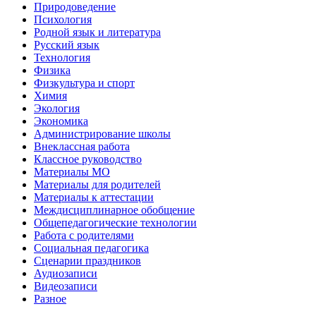
Природоведение
Психология
Родной язык и литература
Русский язык
Технология
Физика
Физкультура и спорт
Химия
Экология
Экономика
Администрирование школы
Внеклассная работа
Классное руководство
Материалы МО
Материалы для родителей
Материалы к аттестации
Междисциплинарное обобщение
Общепедагогические технологии
Работа с родителями
Социальная педагогика
Сценарии праздников
Аудиозаписи
Видеозаписи
Разное