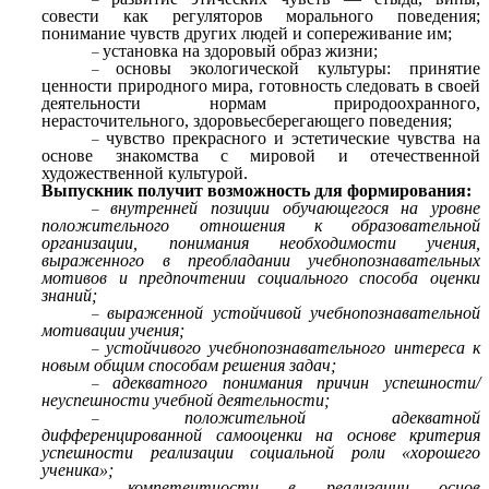
совести как регуляторов морального поведения;
понимание чувств других людей и сопереживание им;
установка на здоровый образ жизни;
основы экологической культуры: принятие
ценности природного мира, готовность следовать в своей
деятельности нормам природоохранного,
нерасточительного, здоровьесберегающего поведения;
чувство прекрасного и эстетические чувства на
основе знакомства с мировой и отечественной
художественной культурой.
Выпускник получит возможность для формирования:
внутренней позиции обучающегося на уровне
положительного отношения к образовательной
организации, понимания необходимости учения,
выраженного в преобладании учебно­познавательных
мотивов и предпочтении социального способа оценки
знаний;
выраженной устойчивой учебно­познавательной
мотивации учения;
устойчивого учебно­познавательного интереса к
новым общим способам решения задач;
адекватного понимания причин успешности/
неуспешности учебной деятельности;
положительной адекватной
дифференцированной самооценки на основе критерия
успешности реализации социальной роли «хорошего
ученика»;
компетентности в реализации основ