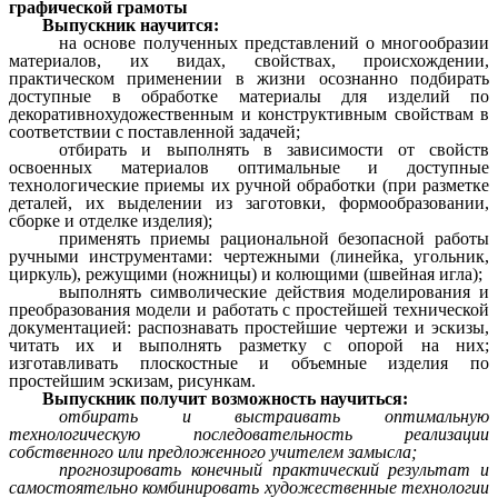
графической грамоты
Выпускник научится:
на основе полученных представлений о многообразии
материалов, их видах, свойствах, происхождении,
практическом применении в жизни осознанно подбирать
доступные в обработке материалы для изделий по
декоративно­художественным и конструктивным свойствам в
соответствии с поставленной задачей;
отбирать и выполнять в зависимости от свойств
освоенных материалов оптимальные и доступные
технологические приемы их ручной обработки (при разметке
деталей, их выделении из заготовки, формообразовании,
сборке и отделке изделия);
применять приемы рациональной безопасной работы
ручными инструментами: чертежными (линейка, угольник,
циркуль), режущими (ножницы) и колющими (швейная игла);
выполнять символические действия моделирования и
преобразования модели и работать с простейшей технической
документацией: распознавать простейшие чертежи и эскизы,
читать их и выполнять разметку с опорой на них;
изготавливать плоскостные и объемные изделия по
простейшим эскизам, рисункам.
Выпускник получит возможность научиться:
отбирать и выстраивать оптимальную
технологическую последовательность реализации
собственного или предложенного учителем замысла;
прогнозировать конечный практический результат и
самостоятельно комбинировать художественные технологии