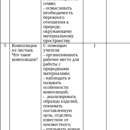
семян;
- осмысливать
необходимость
бережного
отношения к
природе,
окружающему
материальному
пространству.
5
Композиция
С помощью
1
из листьев.
учителя:
Что такое
- организовывать
композиция?
рабочее место для
работы с
природными
материалами;
- наблюдать и
называть
особенности
композиций;
- анализировать
образцы изделий,
понимать
поставленную
цель, отделять
известное от
неизвестного;
- открывать новые