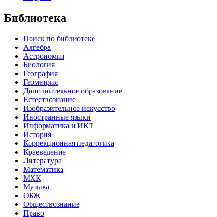
Библиотека
Поиск по библиотеке
Алгебра
Астрономия
Биология
География
Геометрия
Дополнительное образование
Естествознание
Изобразительное искусство
Иностранные языки
Информатика и ИКТ
История
Коррекционная педагогика
Краеведение
Литература
Математика
МХК
Музыка
ОБЖ
Обществознание
Право