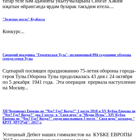
татар теле һәм әдәбияты укытучыларына Сибгат Хәким
иҗатын өйрәнгәндә ярдәм буларак тәкъдим ителә....
"Золотые места" Кузбасса
Конкурс...
Сценарий праздника "Героическая Тула", посвященный 80й годовщине обороны
города-героя Тулы
Сценарий посвящен празднованию 75-летия обороны города-
героя Тулы.Оборона Тулы продолжалась 43 дня с 24 октября
по 5 декабря 1941 года. Эта операция прервала наступление
на Москву...
XII Чемпионат Европы по "Что? Где? Когда?" 1 место 2018 и XV Кубок Европы по
"Что? Где? Когда?" два 2 места- в "Своя игра" и "Медиа Игры". XIV Кубок
Европы по "Что? Где? Когда?" среди школьников 3 место " Своя игра" команда "
КРУГ ДРУЗ*ей"- 2017 г.
Успешный Дебют наших гимназистов на КУБКЕ ЕВРОПЫ