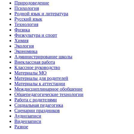
Природоведение
Психология
Родной язык и литература
Русский язык
Технология
Физика
Физкультура и спорт
Химия
Экология
Экономика
Администрирование школы
Внеклассная работа
Классное руководство
Материалы МО
Материалы для родителей
Материалы к аттестации
Междисциплинарное обобщение
Общепедагогические технологии
Работа с родителями
Социальная педагогика
Сценарии праздников
Аудиозаписи
Видеозаписи
Разное