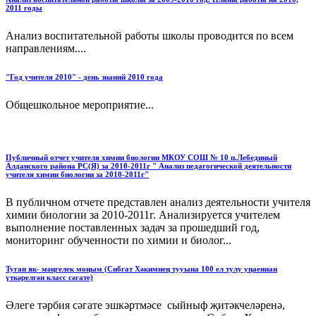
2011 годы
Анализ воспитательной работы школы проводится по всем
направлениям....
"Год учителя 2010" - день знаний 2010 года
Общешкольное мероприятие...
Публичный отчет учителя химии биологии МКОУ СОШ № 10 п.Лебединый
Алданского района РС(Я) за 2010-2011г " Анализ педагогической деятельности
учителя химии биологии за 2010-2011г"
В публичном отчете представлен анализ деятельности учителя
химии биологии за 2010-2011г. Анализируется учителем
выполнение поставленных задач за прошедший год,
мониторинг обученности по химии и биолог...
Туган як- мәңгелек моңым (Сибгат Хәкимнең тууына 100 ел тулу уңаеннан
үткәрелгән класс сәгате)
Әлеге тәрбия сәгате эшкәртмәсе сыйныф җитәкчеләренә,