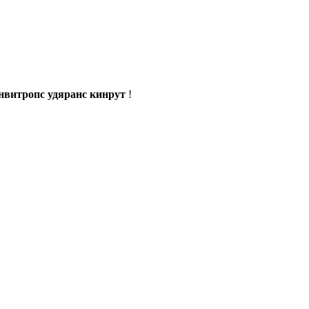
нвитропс удяранс кинрут
!