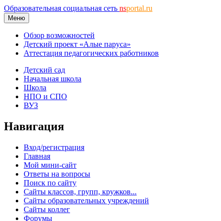
Образовательная социальная сеть
ns
portal.ru
Меню
Обзор возможностей
Детский проект «Алые паруса»
Аттестация педагогических работников
Детский сад
Начальная школа
Школа
НПО и СПО
ВУЗ
Навигация
Вход/регистрация
Главная
Мой мини-сайт
Ответы на вопросы
Поиск по сайту
Сайты классов, групп, кружков...
Сайты образовательных учреждений
Сайты коллег
Форумы