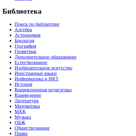
Библиотека
Поиск по библиотеке
Алгебра
Астрономия
Биология
География
Геометрия
Дополнительное образование
Естествознание
Изобразительное искусство
Иностранные языки
Информатика и ИКТ
История
Коррекционная педагогика
Краеведение
Литература
Математика
МХК
Музыка
ОБЖ
Обществознание
Право