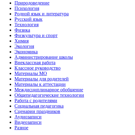
Природоведение
Психология
Родной язык и литература
Русский язык
Технология
Физика
Физкультура и спорт
Химия
Экология
Экономика
Администрирование школы
Внеклассная работа
Классное руководство
Материалы МО
Материалы для родителей
Материалы к аттестации
Междисциплинарное обобщение
Общепедагогические технологии
Работа с родителями
Социальная педагогика
Сценарии праздников
Аудиозаписи
Видеозаписи
Разное