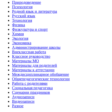
Природоведение
Психология
Родной язык и литература
Русский язык
Технология
Физика
Физкультура и спорт
Химия
Экология
Экономика
Администрирование школы
Внеклассная работа
Классное руководство
Материалы МО
Материалы для родителей
Материалы к аттестации
Междисциплинарное обобщение
Общепедагогические технологии
Работа с родителями
Социальная педагогика
Сценарии праздников
Аудиозаписи
Видеозаписи
Разное