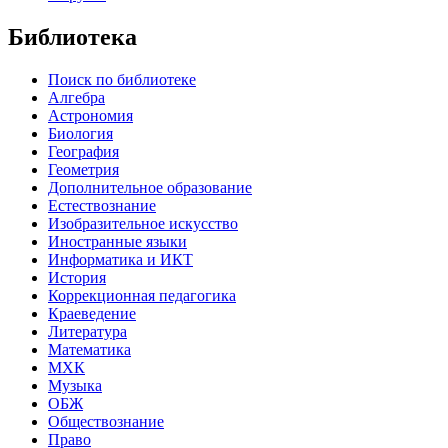
Библиотека
Поиск по библиотеке
Алгебра
Астрономия
Биология
География
Геометрия
Дополнительное образование
Естествознание
Изобразительное искусство
Иностранные языки
Информатика и ИКТ
История
Коррекционная педагогика
Краеведение
Литература
Математика
МХК
Музыка
ОБЖ
Обществознание
Право