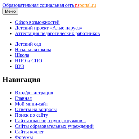
Образовательная социальная сеть
ns
portal.ru
Меню
Обзор возможностей
Детский проект «Алые паруса»
Аттестация педагогических работников
Детский сад
Начальная школа
Школа
НПО и СПО
ВУЗ
Навигация
Вход/регистрация
Главная
Мой мини-сайт
Ответы на вопросы
Поиск по сайту
Сайты классов, групп, кружков...
Сайты образовательных учреждений
Сайты коллег
Форумы