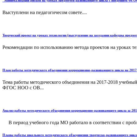
"Минимализация рисков на уроках предметов развивающего цикла с введением ФГО
Выступлени на педагогичесом совете....
Творческий проект на уроках технологии (выступление на заседании кафедры предм
Рекомендации по использованию метода проектов на уроках тех
План работы методического объединения коррекционно-развивающего цикла на 2017
Тема работы методического объединения на 2017-2018 учебны
ФГОС НОО с ОВ...
Анализ работы методического объединения коррекционно-развивающего цикла за 201
В период учебного года МО работало в соответствии с пробле
Планы работы школьного методического объединения творческо-развивающего цикл