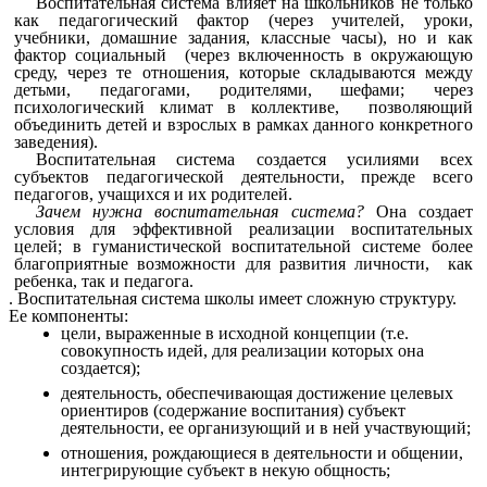
Воспитательная система влияет на школьников не только
как педагогический фактор (через учителей, уроки,
учебники, домашние задания, классные часы), но и как
фактор социальный (через включенность в окружающую
среду, через те отношения, которые складываются между
детьми, педагогами, родителями, шефами; через
психологический климат в коллективе, позволяющий
объединить детей и взрослых в рамках данного конкретного
заведения).
Воспитательная система создается усилиями всех
субъектов педагогической деятельности, прежде всего
педагогов, учащихся и их родителей.
Зачем нужна воспитательная система?
Она создает
условия для эффективной реализации воспитательных
целей; в гуманистической воспитательной системе более
благоприятные возможности для развития личности, как
ребенка, так и педагога.
. Воспитательная система школы имеет сложную структуру.
Ее компоненты:
цели, выраженные в исходной концепции (т.е.
совокупность идей, для реализации которых она
создается);
деятельность, обеспечивающая достижение целевых
ориентиров (содержание воспитания) субъект
деятельности, ее организующий и в ней участвующий;
отношения, рождающиеся в деятельности и общении,
интегрирующие субъект в некую общность;