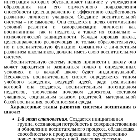
интеграция которых обуславливает наличие у учреждения
образования или его структурного подразделения
способности целенаправленно и эффективно содействовать
развитию личности учащихся.
Создание воспитательной
системы – не самоцель. Она создается в целях оптимизации
условий развития и самореализации личности как
воспитанника, так и педагога, а также их социально –
психологической защищенности. Каждая хорошая школа,
целенаправленно реализующая не только образовательную,
но и воспитательную функцию, связанную с личностным
развитием школьников, должна иметь свою воспитательную
систему.
Воспитательную систему нельзя привнести в школу, она
может зародиться и развиваться только в определенных
условиях и в каждой школе будет индивидуальной.
Несхожесть воспитательных систем определяется типом
учебного заведения, ведущей идеей, ради реализации
которой она создается, воспитательным потенциалом
педагогов, творческим почерком директора, составом
учащихся, социальным заказом родителей, материальной
базой воспитания, особенностями среды.
Характерные этапы развития системы воспитания в
школе:
1-й этап становления.
Создается инициативная
группа, осознающая потребность в совершенствовании
и обновлении воспитательного процесса, обладающая
способностью к продуцированию, осуществлению
новых педагогических идей, умеющая системно