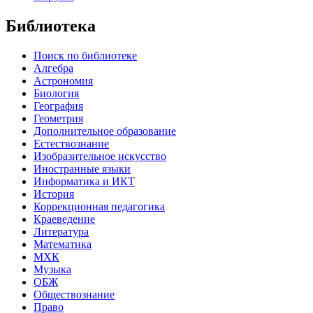
Библиотека
Поиск по библиотеке
Алгебра
Астрономия
Биология
География
Геометрия
Дополнительное образование
Естествознание
Изобразительное искусство
Иностранные языки
Информатика и ИКТ
История
Коррекционная педагогика
Краеведение
Литература
Математика
МХК
Музыка
ОБЖ
Обществознание
Право