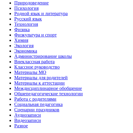
Природоведение
Психология
Родной язык и литература
Русский язык
Технология
Физика
Физкультура и спорт
Химия
Экология
Экономика
Администрирование школы
Внеклассная работа
Классное руководство
Материалы МО
Материалы для родителей
Материалы к аттестации
Междисциплинарное обобщение
Общепедагогические технологии
Работа с родителями
Социальная педагогика
Сценарии праздников
Аудиозаписи
Видеозаписи
Разное