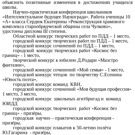
объяснить позитивные изменения в достижениях учащихся
школы.
Научно-практическая конференция школьников
«Интеллектуальное будущее Наукограда». Работа ученицы 10
«А» класса Сердюк Екатерины «Реконструкция храмового
комплекса старообрядческой общины села Чулково»,
удостоена диплома III степени.
Областной конкурс творческих работ по ПДД – 1 место,
городской конкурс творческих работ по ПДД – 1 место,
городской конкурс сочинений по ПДД – 1 место,
городской конкурс творческих работ «Космос без
границ» - 1 место,
творческий конкурс к юбилею Д.Родари «Маэстро
фантазии»,
городской конкурс сочинений «Мой семья» - 1 место,
городской конкурс чтецов по творчеству С.Есенина
«Юность поэта»,
городской конкурс команд КВН,
городской конкурс сочинений «Моя будущая профессия»
1 место, 3 место,
городской конкурс школьных агитбригад и команд
ЮИДД
городской конкурс творческих работ «Космос без
границ» - призёры,
городская научно – практическая конференция -
призёры,
городской конкурс плакатов к 50-летию полёта
Ю.Гагарина - призёры,