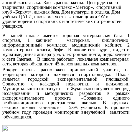
английского языка. Здесь расположены: Центр детского
творчества, спортивный комплекс «Метеор», спортивный
клуб «Беркут», лыжная база, Дом культуры и отдыха, Дом
учёных ЦАГИ, школа искусств - помощники ОУ в
удовлетворении спортивных и эстетических потребностей
учащихся.
В нашей школе имеется хорошая материальная база: 1
спортзал, 1 кабинет – мастерская, библиотечно-
информационнный комплекс, медицинский кабинет, 2
компьютерных класса, буфет. В школе есть ауди , видео и
мультимедийная аппаратура, электронная почта, подключение
к сети Internet.. В школе работает локальная компьютерная
сеть, которая объединяет 45 персональных компьютеров.
Вокруг школы расположен пришкольный участок, на
территории которого находится спортплощадка. Школа
является городской экспериментальной площадкой.
Совместно с кафедрой педагогики и психологии
Муниципального института г. Жуковского осуществлен ряд
исследований и методических разработок в рамках
экспериментального проекта «Создание единого
реабилитационного пространства школы». В кружках,
секциях школы занимаются 53%
учащихся. В прошлом
учебном году проведён мониторинг внеучебной занятости
обучающихся.