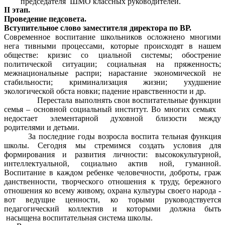
председателя ШМО классных руководителей.
II этап.
Проведение педсовета.
Вступительное слово заместителя директора по ВР.
Современное воспитание школьников осложнено многими
нега тивными процессами, которые происходят в нашем
обществе: кризис со циальной системы; обострение
политической ситуации; социальная на пряженность;
межнациональные распри; нарастание экономической не
стабильности; криминализация жизни; ухудшение
экологической обста новки; падение нравственности и др.
Перестала выполнять свои воспитательные функции
семья – основной социальный институт. Во многих семьях
недостает элементарной духовной близости между
родителями и детьми.
За последние годы возросла воспита тельная функция
школы. Сегодня мы стремимся создать условия для
формирования и развития личности: высококультурной,
интеллектуальной, социально актив ной, гуманной.
Воспитание в каждом ребенке человечности, доброты, граж
данственности, творческого отношения к труду, бережного
отношения ко всему живому, охрана культуры своего народа -
вот ведущие ценности, ко торыми руководствуется
педагогический коллектив и которыми должна быть
насыщена воспитательная система школы.