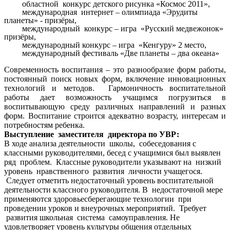
областной конкурс детского рисунка «Космос 2011»,
международная интернет – олимпиада «Эрудиты
планеты» - призёры,
международный конкурс – игра «Русский медвежонок»
призёры,
международный конкурс – игра «Кенгуру» 2 место,
международный фестиваль «Две планеты – два океана»
Современность воспитания – это разнообразие форм работы,
постоянный поиск новых форм, включение инновационных
технологий и методов. Гармоничность воспитательной
работы дает возможность учащимся погрузиться в
воспитывающую среду различных направлений и разных
форм. Воспитание строится адекватно возрасту, интересам и
потребностям ребенка.
Выступление заместителя директора по УВР:
В ходе анализа деятельности школы, собеседования с
классными руководителями, бесед с учащимися был выявлен
ряд проблем. Классные руководители указывают на низкий
уровень нравственного развития личности учащегося.
Следует отметить недостаточный уровень воспитательной
деятельности классного руководителя. В недостаточной мере
применяются здоровьесберегающие технологии при
проведении уроков и внеурочных мероприятий. Требует
развития школьная система самоуправления. Не
удовлетворяет уровень культуры общения отдельных