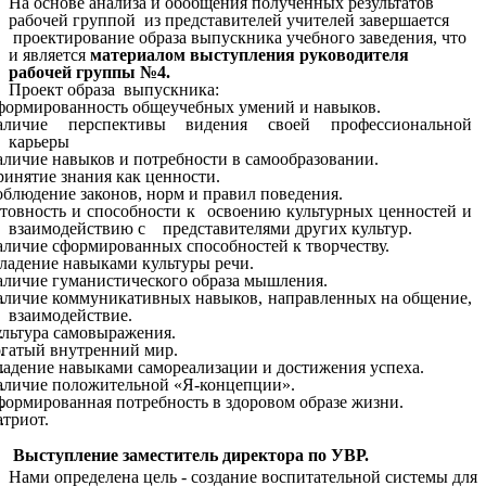
На основе анализа и обобщения полученных результатов
рабочей группой из представителей учителей завершается
проектирование образа выпускника учебного заведения, что
и является
материалом выступления руководителя
рабочей группы №4.
Проект
образа выпускника:
ормированность общеучебных умений и навыков.
аличие перспективы видения своей профессиональной
карьеры
личие навыков и потребности в самообразовании.
инятие знания как ценности.
блюдение законов, норм и правил поведения.
товность и способности к освоению культурных ценностей и
взаимодействию с представителями других культур.
личие сформированных способностей к творчеству.
адение навыками культуры речи.
личие гуманистического образа мышления.
личие коммуникативных навыков, направленных на общение,
взаимодействие.
льтура самовыражения.
гатый внутренний мир.
адение навыками самореализации и достижения успеха.
личие положительной «Я-концепции».
ормированная потребность в здоровом образе жизни.
триот.
Выступление заместитель директора по УВР.
Нами определена цель - создание воспитательной системы для