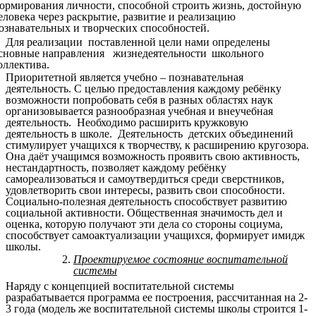
ормирования личности, способной строить жизнь, достойную
еловека через раскрытие, развитие и реализацию
ознавательных и творческих способностей.
Для реализации поставленной цели нами определены
сновные направления жизнедеятельности
школьного
оллектива.
Приоритетной является учебно – познавательная
деятельность. С целью предоставления каждому ребёнку
возможности попробовать себя в разных областях наук
организовывается разнообразная учебная и внеучебная
деятельность. Необходимо расширить кружковую
деятельность в школе. Деятельность детских объединений
стимулирует учащихся к творчеству, к расширению кругозора.
Она даёт учащимся возможность проявить свою активность,
нестандартность, позволяет каждому ребёнку
самореализоваться и самоутвердиться среди сверстников,
удовлетворить свои интересы, развить свои способности.
Социально-полезная деятельность способствует развитию
социальной активности. Общественная значимость дел и
оценка, которую получают эти дела со стороны социума,
способствует самоактуализации учащихся, формирует имидж
школы.
Проектируемое состояние воспитательной
системы
Наряду с концепцией воспитательной системы
разрабатывается программа ее построения, рассчитанная на 2-
3 года (модель же воспитательной системы школы строится 1-