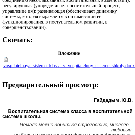
соединению несогласованных воспитательных воздействий);
регулирующая (упорядочивает воспитательный процесс,
управление им); развивающая (обеспечивает динамику
системы, которая выражается в оптимизации ее
функционирования, в поступательном развитии, в
совершенствовании).
Скачать:
Вложение
vospitatelnaya_sistema_klassa_v_vospitatelnoy_sisteme_shkoly.docx
Предварительный просмотр:
Гайдадым .Ю.В.
Воспитательная система класса в воспитательной
системе школы.
Немало можно добиться строгостью, многого –
любовью,
но больше всего знанием дела и справедливостью,