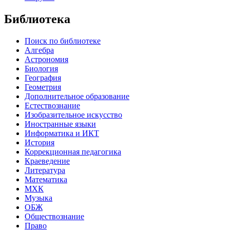
Библиотека
Поиск по библиотеке
Алгебра
Астрономия
Биология
География
Геометрия
Дополнительное образование
Естествознание
Изобразительное искусство
Иностранные языки
Информатика и ИКТ
История
Коррекционная педагогика
Краеведение
Литература
Математика
МХК
Музыка
ОБЖ
Обществознание
Право