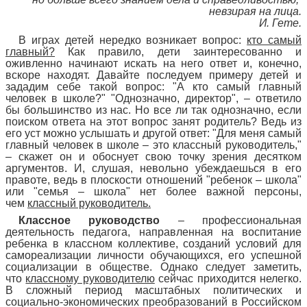
невзирая на лица.
И. Гете.
В играх детей нередко возникает вопрос:
кто самый
главный?
Как правило, дети заинтересованно и
оживленно начинают искать на него ответ и, конечно,
вскоре находят. Давайте последуем примеру детей и
зададим себе такой вопрос: "А кто самый главный
человек в школе?" "Однозначно, директор", – ответило
бы большинство из нас. Но все ли так однозначно, если
поиском ответа на этот вопрос занят родитель? Ведь из
его уст можно услышать и другой ответ: "Для меня самый
главный человек в школе – это классный руководитель,"
– скажет он и обоснует свою точку зрения десятком
аргументов. И, слушая, невольно убеждаешься в его
правоте, ведь в плоскости отношений "ребенок – школа"
или "семья – школа" нет более важной персоны,
чем
классный руководитель.
Классное руководство
– профессиональная
деятельность педагога, направленная на воспитание
ребенка в классном коллективе, созданий условий для
самореализации личности обучающихся, его успешной
социализации в обществе. Однако следует заметить,
что
классному руководителю
сейчас приходится нелегко.
В сложный период масштабных политических и
социально-экономических преобразований в Российском