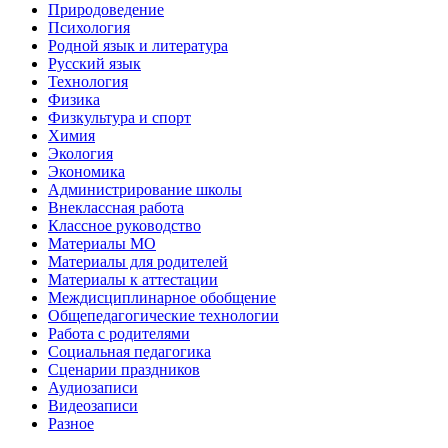
Природоведение
Психология
Родной язык и литература
Русский язык
Технология
Физика
Физкультура и спорт
Химия
Экология
Экономика
Администрирование школы
Внеклассная работа
Классное руководство
Материалы МО
Материалы для родителей
Материалы к аттестации
Междисциплинарное обобщение
Общепедагогические технологии
Работа с родителями
Социальная педагогика
Сценарии праздников
Аудиозаписи
Видеозаписи
Разное