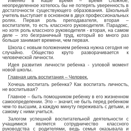
Именно в наше время – время сложное,
неопределенное хотелось бы не потерять уверенность в
достаточности существующего образования. Школьный
учитель выступает в основном в двух профессиональных
ролях. Первая роль преподавателя, вторая –
воспитателя, то есть классного руководителя. Парадокс,
но хотя роль классного руководителя - вторая, на самом
деле – это безграничный труд, который во много раз
больше занимает времени, чем первая.
Школа с новым положением ребенка нужна сегодня не
случайно. Общество круто разворачивается к
человеческой личности.
Идея развития личности ребенка - узловой момент
новой школы.
Главная цель воспитания – Человек.
Хочешь воспитать ребенка? Как воспитать личность,
не воспитывая?
Главное – быть помощником ребенку в его жизненном
самоопределении. Это – значит, не быть перед ребенком
чем-то высшим, а каждую минуту переживать с детьми, и
самому с ними учиться.
Залогом успешной воспитательной деятельности с
учащимися является сотрудничество классного
руководства с родителями, ведь семья оказывала и