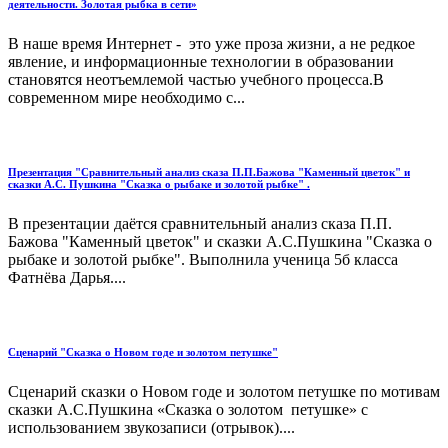
деятельности. Золотая рыбка в сети»
В наше время Интернет - это уже проза жизни, а не редкое
явление, и информационные технологии в образовании
становятся неотъемлемой частью учебного процесса.В
современном мире необходимо с...
Презентация "Сравнительный анализ сказа П.П.Бажова "Каменный цветок" и
сказки А.С. Пушкина "Сказка о рыбаке и золотой рыбке" .
В презентации даётся сравнительный анализ сказа П.П.
Бажова "Каменный цветок" и сказки А.С.Пушкина "Сказка о
рыбаке и золотой рыбке". Выполнила ученица 5б класса
Фатнёва Дарья....
Сценарий "Сказка о Новом годе и золотом петушке"
Сценарий сказки о Новом годе и золотом петушке по мотивам
сказки А.С.Пушкина «Сказка о золотом петушке» с
использованием звукозаписи (отрывок)....