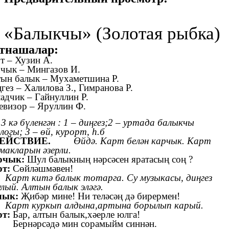
«Балыкчы» (Золотая рыбка)
тнашалар:
т – Хузин А.
чык – Мингазов И.
ын балык – Мухаметшина Р.
гез – Халилова З., Гимранова Р.
адчик – Гайнуллин Р.
евизор – Яруллин Ф.
 3 кә бүленгән : 1 – диңгез;2 – уртада балыкчы
логы; 3 – өй, курорт, һ.б
 ДЕЙСТВИЕ.
Өйдә. Карт белән карчык. Карт
макларын әзерли.
рчык:
Шул балыкның нәрсәсен яратасың соң ?
рт:
Сөйләшмәвен!
Карт китә балык тотарга. Су музыкасы, диңгез
лый. Алтын балык эләгә.
лык:
Җибәр мине! Ни теләсәң дә бирермен!
Карт куркып алдына,артына борылып карый.
рт:
Бар, алтын балык,хәерле юлга!
Бернәрсәдә мин сорамыйм синнән.