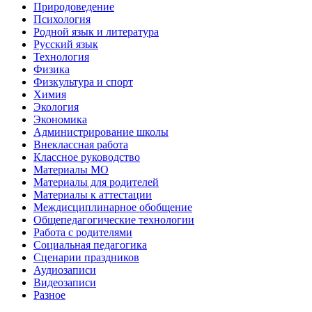
Природоведение
Психология
Родной язык и литература
Русский язык
Технология
Физика
Физкультура и спорт
Химия
Экология
Экономика
Администрирование школы
Внеклассная работа
Классное руководство
Материалы МО
Материалы для родителей
Материалы к аттестации
Междисциплинарное обобщение
Общепедагогические технологии
Работа с родителями
Социальная педагогика
Сценарии праздников
Аудиозаписи
Видеозаписи
Разное