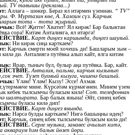
ый. TV тавышы (реклама...)
рт:
Аллага – шөкер. Бераз ял итәрмен үзеннән.
“ TV”
ы. Ф. Муртазин көе, А. Хамзин сүз. Карчык
шларын тота - тота җырлый.
рчык:
Всё! Җитте! Хватит! Ял кирәк! Бар балыктан
ёвка сора! Китәм Анталиягә, ял итәргә!
ДЕЙСТВИЕ.
Карт диңгез каршында, диңгез шаулый.
лык:
Ни кирәк сиңа карткаем?
рт:
Карчык смерти моей хочешь ди! Башларым зым –
 килә ди. Анталиягә путёвка алып кайт, ялга китәм
лык:
Ярар, тыныч бул, булыр аңа путёвка. Бар, кайт.
ДЕЙСТВИЕ.
Анталия, пальма, карчык кызынып
,сок эчеп. Түзеп булмый кызуга, чишенә башлый.
рчык:
Үләм! Үләм! Кызу! Эссе! Ахмак
т,үтермәкче мине. Күрсәтәм күрмәгәнен. Минем үзем
ык кебек тылсымчы буласым килә!
Сот. телефоннан
енә шалтырата.
Бар балык янына! Әйт, синең кебек
сымчы буласы килә дип!
ДЕЙСТВИЕ.
Карт диңгез янында.
лык:
Нәрсә булды карткаем? Нигә башыңны идең?
рт:
Карчык, синең кбек тылсымчы буласым килә ди!
ДЕЙСТВИЕ.
Серле музыка, занавес ачылып китә,
а аквариум һәм балык йөзеп йөри.