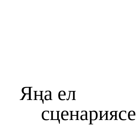
Я
ң
а ел
сценариясе