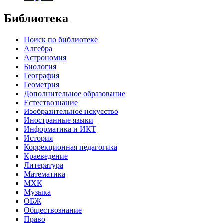
Библиотека
Поиск по библиотеке
Алгебра
Астрономия
Биология
География
Геометрия
Дополнительное образование
Естествознание
Изобразительное искусство
Иностранные языки
Информатика и ИКТ
История
Коррекционная педагогика
Краеведение
Литература
Математика
МХК
Музыка
ОБЖ
Обществознание
Право