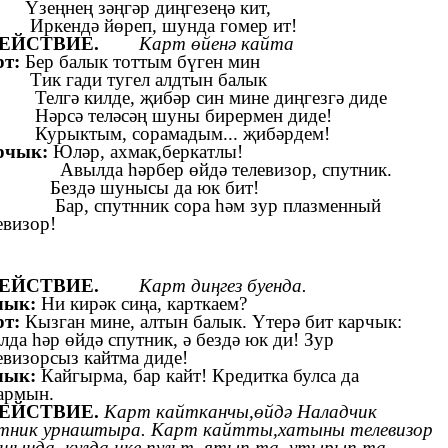
еңнең зәңгәр диңгезеңә кит,
кендә йөреп, шунда гомер ит!
 ДЕЙСТВИЕ.
Карт өйенә кайта
рт:
Бер балык тоттым бүген мин
Тик гади тугел алдтын балык
лгә килде, җибәр син мине диңгезгә диде
рсә теләсәң шуны бирермен диде!
рыктым, сорамадым... җибәрдем!
рчык:
Юләр, ахмак,беркатлы!
Авылда һәрбер өйдә телевизор, спутник.
здә шунысы да юк бит!
Бар, спутнник сора һәм зур плазменный
евизор!
 ДЕЙСТВИЕ.
Карт диңгез буенда.
лык:
Ни кирәк сиңа, карткаем?
рт:
Кызган мине, алтын балык. Үтерә бит карчык:
лда һәр өйдә спутник, ә бездә юк ди! Зур
евизорсыз кайтма диде!
лык:
Кайгырма, бар кайт! Кредитка булса да
армын.
ДЕЙСТВИЕ.
Карт кайтканчы,өйдә Наладчик
тник урнаштыра. Карт кайтты,хатыны телевизор
шында, кулда ике пульт, ятып та, утырып та