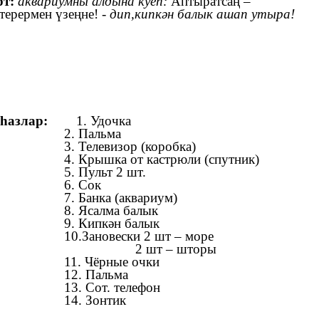
рт:
аквариумны алдына куеп:
Аптыратсаң –
терермен үзеңне! -
дип,кипкән балык ашап утыра!
иһазлар:
1. Удочка
2. Пальма
 Телевизор (коробка)
 Крышка от кастрюли (спутник)
. Пульт 2 шт.
. Сок
 Банка (аквариум)
. Ясалма балык
. Кипкән балык
.Зановески 2 шт – море
 шт – шторы
1. Чёрные очки
2. Пальма
3. Сот. телефон
4. Зонтик