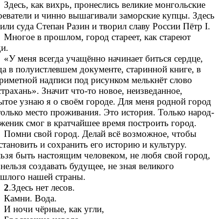
Здесь, как вихрь, пронеслись великие монгольские
оеватели и чинно вышагивали заморские купцы. Здесь
или суда Степан Разин и творил славу России Пётр I.
Многое в прошлом, город стареет, как стареют
и.
«У меня всегда учащённо начинает биться сердце,
да в полуистлевшем документе, старинной книге, в
риметной надписи под рисунком мелькнёт слово
трахань». Значит что-то новое, неизведанное,
ытое узнаю я о своём городе. Для меня родной город
только место проживания. Это история. Только народ-
женик смог в кратчайшее время построить город.
Помни свой город. Делай всё возможное, чтобы
становить и сохранить его историю и культуру.
ьзя быть настоящим человеком, не любя свой город,
 нельзя создавать будущее, не зная великого
шлого нашей страны.
2
.Здесь нет лесов.
Камни. Вода.
И ночи чёрные, как угли,