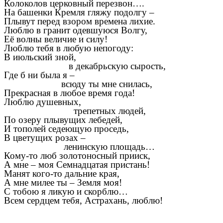
Колоколов церковный перезвон….
На башенки Кремля гляжу подолгу –
Плывут перед взором времена лихие.
Люблю в гранит одевшуюся Волгу,
Её волны величие и силу!
Люблю тебя в любую непогоду:
В июльский зной,
в декабрьскую сырость,
Где б ни была я –
всюду ты мне снилась,
Прекрасная в любое время года!
Люблю душевных,
трепетных людей,
По озеру плывущих лебедей,
И тополей седеющую проседь,
В цветущих розах –
ленинскую площадь…
Кому-то люб золотоносный прииск,
А мне – моя Семнадцатая пристань!
Манят кого-то дальние края,
А мне милее ты – Земля моя!
С тобою я ликую и скорблю…
Всем сердцем тебя, Астрахань, люблю!