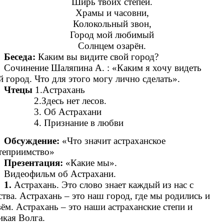
Ширь твоих степей.
Храмы и часовни,
Колокольный звон,
Город мой любимый
Солнцем озарён.
Беседа:
Каким вы видите свой город?
Сочинение Шаляпина А. : «Каким я хочу видеть
й город. Что для этого могу лично сделать».
Чтецы
1.Астрахань
2.Здесь нет лесов.
3. Об Астрахани
4. Признание в любви
Обсуждение:
«Что значит астраханское
теприимство»
Презентация:
«Какие мы».
Видеофильм об Астрахани.
1.
Астрахань. Это слово знает каждый из нас с
ства. Астрахань – это наш город, где мы родились и
ём. Астрахань – это наши астраханские степи и
икая Волга.