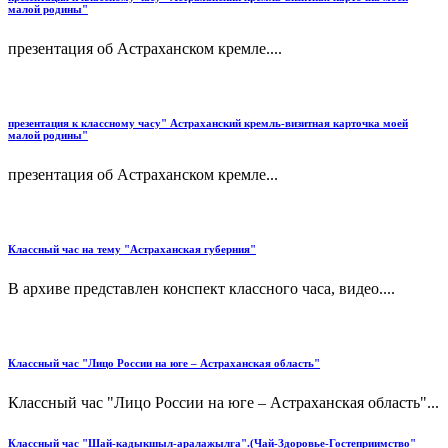
малой родины"
презентация об Астраханском кремле....
презентация к классному часу" Астраханский кремль-визитная карточка моей
малой родины"
презентация об Астраханском кремле...
Классный час на тему "Астраханская губерния"
В архиве представлен конспект классного часа, видео....
Классный час "Лицо России на юге – Астраханская область"
Классный час "Лицо России на юге – Астраханская область"...
Классный час "Шай-кадыкшыл-аралажылга".(Чай-Здоровье-Гостеприимство"