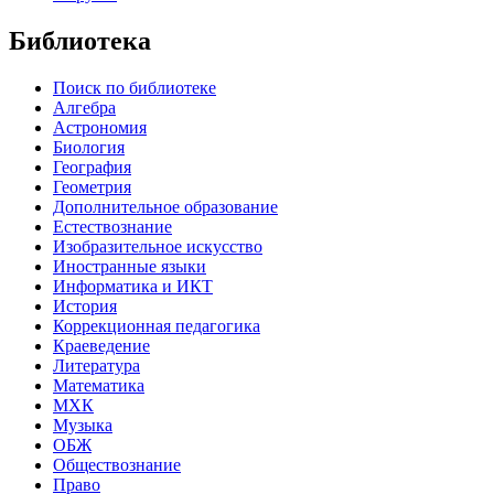
Библиотека
Поиск по библиотеке
Алгебра
Астрономия
Биология
География
Геометрия
Дополнительное образование
Естествознание
Изобразительное искусство
Иностранные языки
Информатика и ИКТ
История
Коррекционная педагогика
Краеведение
Литература
Математика
МХК
Музыка
ОБЖ
Обществознание
Право