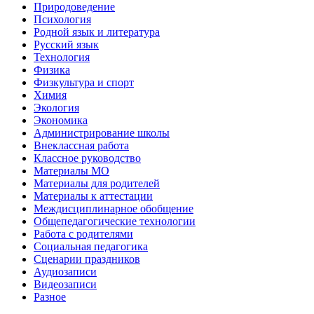
Природоведение
Психология
Родной язык и литература
Русский язык
Технология
Физика
Физкультура и спорт
Химия
Экология
Экономика
Администрирование школы
Внеклассная работа
Классное руководство
Материалы МО
Материалы для родителей
Материалы к аттестации
Междисциплинарное обобщение
Общепедагогические технологии
Работа с родителями
Социальная педагогика
Сценарии праздников
Аудиозаписи
Видеозаписи
Разное