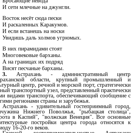
Бросающие невода
И сети млечные на джунгли.
Восток несёт сюда пески
И раскаленных Каракумов.
И если встанешь на носки
Увидишь даль холмов угрюмых.
В них пирамидами стоят
Многовековые барханы.
А на границах их подряд
Висят песчаные барханы.
3.
Астрахань - административный центр
траханской области, крупный промышленный и
ьтурный центр, речной и морской порт, стратегически
ный транспортный узел, представленный практически
ми видами транспорта, обеспечивающий сообщение с
гими регионами страны и зарубежья.
Астрахань - удивительный гостеприимный город,
мчужина Нижнего Поволжья, "рыбацкая столица",
рота в Каспий", "волжская Венеция". Все основные
итектурные постройки центра города относятся к
иоду 16-20-го веков.
Главной достопримечательностью Астрахани