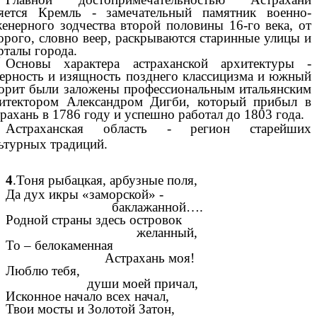
яется Кремль - замечательный памятник военно-
енерного зодчества второй половины 16-го века, от
орого, словно веер, раскрываются старинные улицы и
рталы города.
Основы характера астраханской архитектуры -
ерность и изящность позднего классицизма и южный
орит были заложены профессиональным итальянским
итектором Александром Дигби, который прибыл в
рахань в 1786 году и успешно работал до 1803 года.
Астраханская область - регион старейших
ьтурных традиций.
4
.Тоня рыбацкая, арбузные поля,
Да дух икры «заморской» -
баклажанной….
Родной страны здесь островок
желанный,
То – белокаменная
Астрахань моя!
Люблю тебя,
души моей причал,
Исконное начало всех начал,
Твои мосты и Золотой Затон,