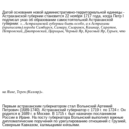
Датой основания новой административно-территориальной единицы -
Астраханской губернии становится 22 ноября 1717 года, когда Петр I
подписал указ об образовании самостоятельной Астраханской
губернии:
«...Астраханской губернии быть особо, а к Астрахани
(приписать) города Симбирск, Самару, Сызранск, Кашкар, Саратов,
Петровский, Дмитровский, Царицын, Черный Яр, Красный Яр, Гурьев, что
на Яике, Терек (Кизляр)».
Первым астраханским губернатором стал Волынский Артемий
Петрович (1689-1740). Астраханский губернатор с 1719 г. по 1724 г. Он
родился в 1689 г. в Москве. В 1715 г. был назначен посланником
России в Иране. На посту губернатора Волынский выполнял важные
дипломатические поручения по урегулированию отношений с Грузией,
Северным Кавказом, калмыцкими князьями.