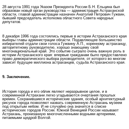
28 августа 1991 года Указом Президента России Б.Н. Ельцина был
образован новый орган руководства — администрация Астраханской
области, главой администрации назначен Анатолий Петрович Гужвин,
бывший председатель исполкома областного Совета народных
депутатов.
8 декабря 1996 года состоялись первые в истории Астраханского края
выборы главы администрации области. Подавляющее большинство
избирателей отдали свои голоса Гужвину А.П., коренному астраханцу,
авторитетному руководителю, хорошо знающему свой
многонациональный край. Это событие сыграло очень важную роль в
истории Астраханского края: впервые гражданам было предоставлено
право демократического выбора руководителя, от которого во многом
зависит будущее миллиона астраханцев, судьба Астраханского края.
9. Заключение.
История города и его облик являют неразрывное целое, и в
современной Астрахани легко угадываются очертания прошлых
времен. Сохранившиеся исторические здания, особый архитектурный
рисунок города позволяют назвать современную Астрахань музеем
под открытым небом. И не случайно она значится в списке
исторических городов России. Южной Венецией России называют
Астрахань, пронизанную многочисленными водными артериями,
питаемыми щедрой Волгой.