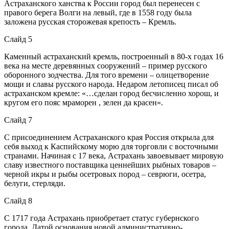
Астраханского ханства к России город был перенесен с
правого берега Волги на левый, где в 1558 году была
заложена русская сторожевая крепость – Кремль.
Слайд 5
Каменный астраханский кремль, построенный в 80-х годах 16
века на месте деревянных сооружений – пример русского
оборонного зодчества. Для того времени – олицетворение
мощи и славы русского народа. Недаром летописец писал об
астраханском кремле: «…сделан город бесчисленно хорош, и
кругом его пояс мраморен , зелен да красен».
Слайд 7
С присоединением Астраханского края Россия открыла для
себя выход к Каспийскому морю для торговли с восточными
странами. Начиная с 17 века, Астрахань завоевывает мировую
славу известного поставщика ценнейших рыбных товаров –
черной икры и рыбы осетровых пород – севрюги, осетра,
белуги, стерляди.
Слайд 8
С 1717 года Астрахань приобретает статус губернского
города. Датой основания новой административно-