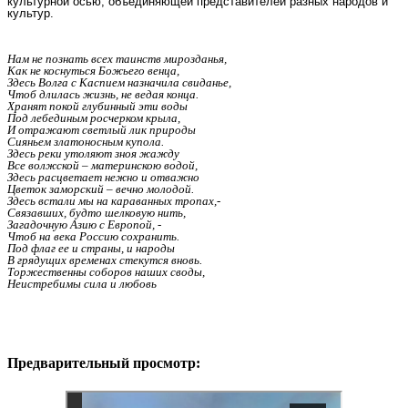
культурной осью, объединяющей представителей разных народов и
культур.
Нам не познать всех таинств мирозданья,
Как не коснуться Божьего венца,
Здесь Волга с Каспием назначила свиданье,
Чтоб длилась жизнь, не ведая конца.
Хранят покой глубинный эти воды
Под лебединым росчерком крыла,
И отражают светлый лик природы
Сияньем златоносным купола.
Здесь реки утоляют зноя жажду
Все волжской – материнскою водой,
Здесь расцветает нежно и отважно
Цветок заморский – вечно молодой.
Здесь встали мы на караванных тропах,-
Связавших, будто шелковую нить,
Загадочную Азию с Европой, -
Чтоб на века Россию сохранить.
Под флаг ее и страны, и народы
В грядущих временах стекутся вновь.
Торжественны соборов наших своды,
Неистребимы сила и любовь
Предварительный просмотр: