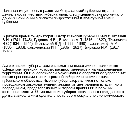
Немаловажную роль в развитии Астраханской губернии играла
деятельность местных губернаторов. С их именами связано немало
добрых начинаний в области общественной и культурной жизни
губернии.
В разное время губернаторами Астраханской губернии были: Татищев
В.Н. (1741 -1745), Гудович И.В., Ермолов А.П (1816 – 1827), Тимирязев
И.С.(1834 – 1844), Вяземский Л.Д. (1888 – 1890), Газенкампф М.А.
(1895 – 1903), Соколовский И.Н. (1906 – 1917), Бирюков И.А. (1917-
1918).
Астраханские губернаторы располагали широкими полномочиями.
Сфера компетенции, которых распространялась и на национальные
территории. Они обеспечивали максимально оперативное управление
всеми процессами жизни огромной губернии и всеми слоями
губернского общества. Именно губернатор являлся не только
проводником законодательных инициатив центральной власти, но и
посредником, представлявшим интересы провинции в верхних
эшелонах власти. От исполнения губернатором своего гражданского
долга зависела жизнедеятельность всего социально-экономического