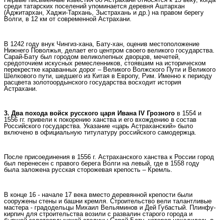
среди татарских поселений упоминается деревня Аштархан
(Аджитархан, Хаджи-Тархань, Зыстрахань и др.) на правом берегу
Волги, в 12 км от современной Астрахани.
В 1242 году внук Чингиз-хана, Бату-хан, оценив местоположение
Нижнего Поволжья, делает его центром своего великого государства.
Сарай-Бату был городом великолепных дворцов, мечетей,
средоточием искусных ремесленников, стоявшим на историческом
перекрестке караванных дорог – Великого Волжского Пути и Великого
Шелкового пути, шедшего из Китая в Европу, Рим. Именно к периоду
расцвета золотоордынского государства восходит история
Астрахани.
3. Два похода войск русского царя Ивана IV Грозного
в 1554 и
1556 гг. привели к покорению ханства и его вхождению в состав
Российского государства. Указание «царь Астраханский» было
включено в официальную титулатуру российского самодержца.
После присоединения в 1556 г. Астраханского ханства к России город
был перенесен с правого берега Волги на левый, где в 1558 году
была заложена русская сторожевая крепость – Кремль.
В конце 16 - начале 17 века вместо деревянной крепости были
сооружены стены и башни кремля. Строительство вели талантливые
мастера - градодельцы Михаил Вельяминов и Дей Губастый. Плинфу-
кирпич для строительства возили с развалин старого города и