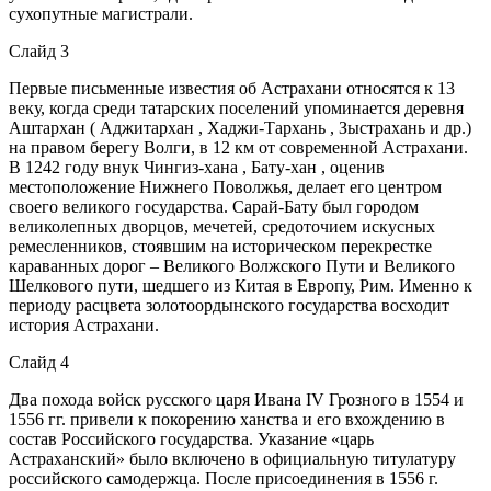
сухопутные магистрали.
Слайд 3
Первые письменные известия об Астрахани относятся к 13
веку, когда среди татарских поселений упоминается деревня
Аштархан ( Аджитархан , Хаджи-Тархань , Зыстрахань и др.)
на правом берегу Волги, в 12 км от современной Астрахани.
В 1242 году внук Чингиз-хана , Бату-хан , оценив
местоположение Нижнего Поволжья, делает его центром
своего великого государства. Сарай-Бату был городом
великолепных дворцов, мечетей, средоточием искусных
ремесленников, стоявшим на историческом перекрестке
караванных дорог – Великого Волжского Пути и Великого
Шелкового пути, шедшего из Китая в Европу, Рим. Именно к
периоду расцвета золотоордынского государства восходит
история Астрахани.
Слайд 4
Два похода войск русского царя Ивана IV Грозного в 1554 и
1556 гг. привели к покорению ханства и его вхождению в
состав Российского государства. Указание «царь
Астраханский» было включено в официальную титулатуру
российского самодержца. После присоединения в 1556 г.