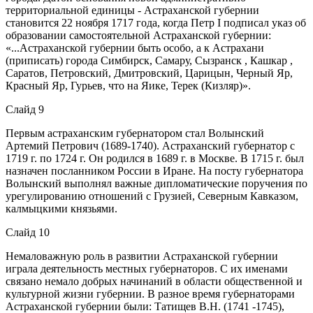
территориальной единицы - Астраханской губернии
становится 22 ноября 1717 года, когда Петр I подписал указ об
образовании самостоятельной Астраханской губернии:
«...Астраханской губернии быть особо, а к Астрахани
(приписать) города Симбирск, Самару, Сызранск , Кашкар ,
Саратов, Петровский, Дмитровский, Царицын, Черный Яр,
Красный Яр, Гурьев, что на Яике, Терек (Кизляр)».
Слайд 9
Первым астраханским губернатором стал Волынский
Артемий Петрович (1689-1740). Астраханский губернатор с
1719 г. по 1724 г. Он родился в 1689 г. в Москве. В 1715 г. был
назначен посланником России в Иране. На посту губернатора
Волынский выполнял важные дипломатические поручения по
урегулированию отношений с Грузией, Северным Кавказом,
калмыцкими князьями.
Слайд 10
Немаловажную роль в развитии Астраханской губернии
играла деятельность местных губернаторов. С их именами
связано немало добрых начинаний в области общественной и
культурной жизни губернии. В разное время губернаторами
Астраханской губернии были: Татищев В.Н. (1741 -1745),