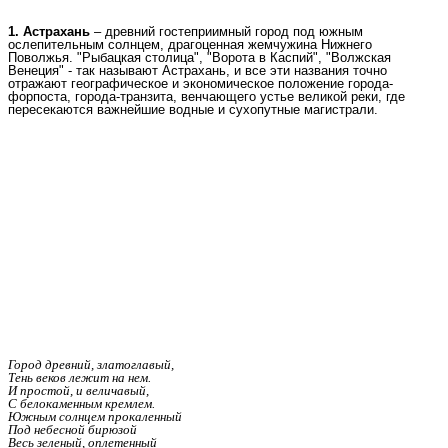
1. Астрахань
– древний гостеприимный город под южным
ослепительным солнцем, драгоценная жемчужина Нижнего
Поволжья. "Рыбацкая столица", "Ворота в Каспий", "Волжская
Венеция" - так называют Астрахань, и все эти названия точно
отражают географическое и экономическое положение города-
форпоста, города-транзита, венчающего устье великой реки, где
пересекаются важнейшие водные и сухопутные магистрали.
Город древний, златоглавый,
Тень веков лежит на нем.
И простой, и величавый,
С белокаменным кремлем.
Южным солнцем прокаленный
Под небесной бирюзой
Весь зеленый, оплетенный