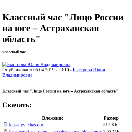
Классный час "Лицо России
на юге – Астраханская
область"
классный час
Опубликовано 05.04.2019 - 23:10 -
Быстрова Юлия
Владимировна
Классный час "Лицо России на юге – Астраханская область"
Скачать:
Вложение
Размер
217 КБ
klassnyy_chas.doc
2.53 МБ
litso_rossii_na_yuge_-_astrahanskaya_oblast.pptx