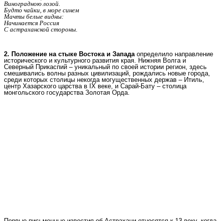
Виноградною лозой.
Будто чайки, в море синем
Мачты белые видны:
Начинается Россия
С астраханской стороны.
2. Положение на стыке Востока и Запада
определило направление
исторического и культурного развития края. Нижняя Волга и
Северный Прикаспий – уникальный по своей истории регион, здесь
смешивались волны разных цивилизаций, рождались новые города,
среди которых столицы некогда могущественных держав – Итиль,
центр Хазарского царства в IХ веке, и Сарай-Бату – столица
монгольского государства Золотая Орда.
Первые письменные известия об Астрахани относятся к 13 веку, когда