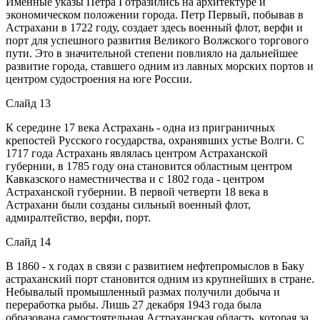
Именные указы Петра I отразились на архитектуре и
экономическом положении города. Петр Первый, побывав в
Астрахани в 1722 году, создает здесь военный флот, верфи и
порт для успешного развития Великого Волжского торгового
пути. Это в значительной степени повлияло на дальнейшее
развитие города, ставшего одним из лавных морских портов и
центром судостроения на юге России.
Слайд 13
К середине 17 века Астрахань - одна из приграничных
крепостей Русского государства, охранявших устье Волги. С
1717 года Астрахань являлась центром Астраханской
губернии, в 1785 году она становится областным центром
Кавказского наместничества и с 1802 года - центром
Астраханской губернии. В первой четверти 18 века в
Астрахани были созданы сильный военный флот,
адмиралтейство, верфи, порт.
Слайд 14
В 1860 - х годах в связи с развитием нефтепромыслов в Баку
астраханский порт становится одним из крупнейших в стране.
Небывалый промышленный размах получили добыча и
переработка рыбы. Лишь 27 декабря 1943 года была
образована самостоятельная Астраханская область, которая за