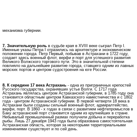
механизма губернии.
7. Значительную роль
в судьбе края в XVIII веке сыграл Петр I.
Именные указы Петра I отразились на архитектуре и экономическом
положении города. Петр Первый, побывав в Астрахани в 1722 году,
создает здесь военный флот, верфи и порт для успешного развития
Великого Волжского торгового пути. Это в значительной степени
повлияло на дальнейшее развитие города, ставшего одним из лавных
морских портов и центром судостроения на юге России.
8. К середине 17 века Астрахань
- одна из приграничных крепостей
Русского государства, охранявших устье Волги. С 1717 года
Астрахань являлась центром Астраханской губернии, в 1785 году она
становится областным центром Кавказского наместничества и с 1802
года - центром Астраханской губернии. В первой четверти 18 века в
Астрахани были созданы сильный военный флот, адмиралтейство,
верфи, порт. В 1860 - х годах в связи с развитием нефтепромыслов в
Баку астраханский порт становится одним из крупнейших в стране.
Небывалый промышленный размах получили добыча и переработка
рыбы. Лишь 27 декабря 1943 года была образована самостоятельная
Астраханская область, которая за некоторыми территориальными
изменениями существует и по сей день.