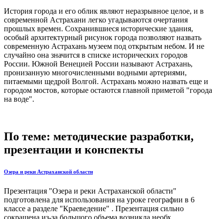
История города и его облик являют неразрывное целое, и в
современной Астрахани легко угадываются очертания
прошлых времен. Сохранившиеся исторические здания,
особый архитектурный рисунок города позволяют назвать
современную Астрахань музеем под открытым небом. И не
случайно она значится в списке исторических городов
России. Южной Венецией России называют Астрахань,
пронизанную многочисленными водными артериями,
питаемыми щедрой Волгой. Астрахань можно назвать еще и
городом мостов, которые остаются главной приметой "города
на воде".
По теме: методические разработки,
презентации и конспекты
Озера и реки Астраханской области
Презентация "Озера и реки Астраханской области"
подготовлена для использования на уроке географии в 6
классе а разделе "Краеведение" . Презентация сильно
сокращена из-за большого объема возникла необх...