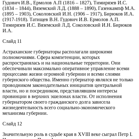
Гудович И.В., Ермолов А.П (1816 – 1827), Тимирязев И.С.
(1834 – 1844), Вяземский Л.Д. (1888 – 1890), Газенкампф М.А.
(1895 – 1903), Соколовский И.Н. (1906 – 1917), Бирюков И.А.
(1917-1918). Татищев В.Н. Гудович И.В. Ермолов А.П.
Тимирязев И.С. Вяземский Л.Д. Соколовский И.Н. Бирюков
И.А.
Слайд 11
Астраханские губернаторы располагали широкими
полномочиями. Сфера компетенции, которых
распространялась и на национальные территории. Они
обеспечивали максимально оперативное управление всеми
процессами жизни огромной губернии и всеми слоями
губернского общества. Именно губернатор являлся не только
проводником законодательных инициатив центральной
власти, но и посредником, представлявшим интересы
провинции в верхних эшелонах власти. От исполнения
губернатором своего гражданского долга зависела
жизнедеятельность всего социально-экономического
механизма губернии.
Слайд 12
Значительную роль в судьбе края в XVIII веке сыграл Петр I.