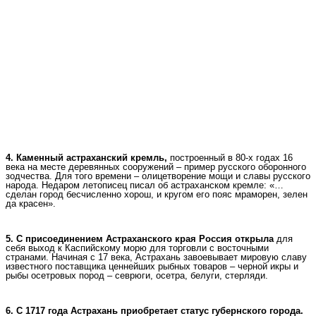
4. Каменный астраханский кремль,
построенный в 80-х годах 16
века на месте деревянных сооружений – пример русского оборонного
зодчества. Для того времени – олицетворение мощи и славы русского
народа. Недаром летописец писал об астраханском кремле: «…
сделан город бесчисленно хорош, и кругом его пояс мраморен, зелен
да красен».
5. С присоединением Астраханского края Россия открыла
для
себя выход к Каспийскому морю для торговли с восточными
странами. Начиная с 17 века, Астрахань завоевывает мировую славу
известного поставщика ценнейших рыбных товаров – черной икры и
рыбы осетровых пород – севрюги, осетра, белуги, стерляди.
6. С 1717 года Астрахань приобретает статус губернского города.