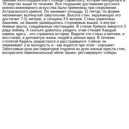
бывшей золотоордынской столицы Сарай-Бату, которая находилась в
70 верстах выше по течению. Все тогдашние достижения русского
военно-инженерного искусства были применены при сооружении
Астраханского кремля. Он занимает площадь 11 гектар, по форме
напоминает вытянутый треугольник. Высота стен, окружающих его
достигает 7-11 метров, а толщина 3-5 метров. Стены укреплены
башнями, на башнях размещались сторожевые вышки, а внутри -
боевые ярусы, соединенные лестницами. В стенах Кремля имеются 3
ряда бойниц. А сколько довелось увидеть этим стенам! Каждый
камень здесь - это страничка истории. Видели эти стены и мятежи, и
восстания, и деловитую жизнь людей в разные века. В течении
столетий Кремль разрастался и расстраивался. Сейчас он
переживает 2-ю молодость и - как водится при этом - хорошеет.
Заботливые руки реставраторов подняли из руин южные прясла стен,
воскресили первоначальный облик башен, реставрируют соборы.