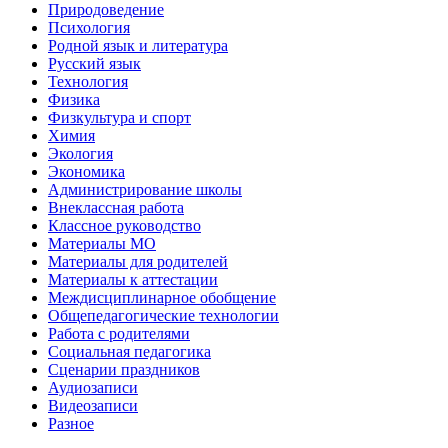
Природоведение
Психология
Родной язык и литература
Русский язык
Технология
Физика
Физкультура и спорт
Химия
Экология
Экономика
Администрирование школы
Внеклассная работа
Классное руководство
Материалы МО
Материалы для родителей
Материалы к аттестации
Междисциплинарное обобщение
Общепедагогические технологии
Работа с родителями
Социальная педагогика
Сценарии праздников
Аудиозаписи
Видеозаписи
Разное