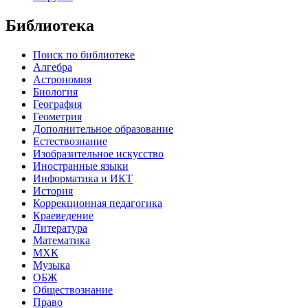
Библиотека
Поиск по библиотеке
Алгебра
Астрономия
Биология
География
Геометрия
Дополнительное образование
Естествознание
Изобразительное искусство
Иностранные языки
Информатика и ИКТ
История
Коррекционная педагогика
Краеведение
Литература
Математика
МХК
Музыка
ОБЖ
Обществознание
Право