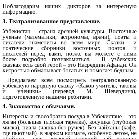
Поблагодарим наших дикторов за интересную
информацию.
3. Театрализованное представление.
Узбекистан – страна древней культуры. Восточные
ученые (математики, астрономы, врачи), поэты и
писатели знамениты во всем мире. Сказки и
поэтические сборники восточных поэтов и
писателей перед вами, позже вы можете с ними
более подробно познакомиться. В узбекских
сказках есть свой герой – это Насреддин Афанди. Он
хитростью обманывает богатых и помогает бедным.
Предлагаем всем посмотреть театрализованную
узбекскую народную сказку «Каков учитель, таковы
и ученики» (перевод М. Шевердина),
подготовленную нашими ребятами.
4. Знакомство с обычаями.
Интересна и своеобразна посуда в Узбекистане – это
ляган (большая плоская тарелка), косушка (глубокая
миска), пиала (чашка без ручек). Без чайханы (кафе,
где пьют чай) в жарком климате, особенно летом, не
обойтись, ведь зеленый горячий чай хорошо