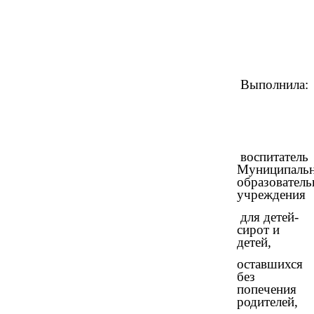
Выполнила:
воспитатель
Муниципаль
образователь
учреждения
для детей-
сирот и
детей,
оставшихся
без
попечения
родителей,