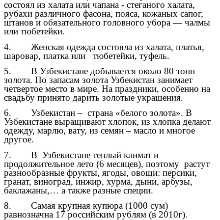
состоял из халата или чапана - стеганого халата,
рубахи различного фасона, пояса, кожаных сапог,
штанов и обязательного головного убора — чалмы
или тюбетейки.
4. Женская одежда состояла из халата, платья,
шаровар, платка или тюбетейки, туфель.
5. В Узбекистане добывается около 80 тонн
золота. По запасам золота Узбекистан занимает
четвертое место в мире. На праздники, особенно на
свадьбу принято дарить золотые украшения.
6. Узбекистан – страна «белого золота». В
Узбекистане выращивают хлопок, из хлопка делают
одежду, марлю, вату, из семян – масло и многое
другое.
7. В Узбекистане теплый климат и
продолжительное лето (6 месяцев), поэтому растут
разнообразные фрукты, ягоды, овощи: персики,
гранат, виноград, инжир, хурма, дыни, арбузы,
баклажаны,… а также разные специи.
8. Самая крупная купюра (1000 сум)
равнозначна 17 российским рублям (в 2010г).