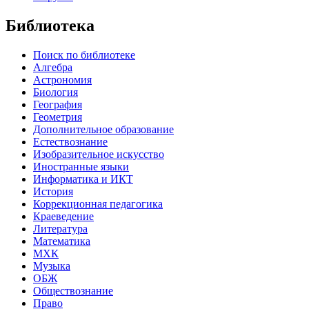
Библиотека
Поиск по библиотеке
Алгебра
Астрономия
Биология
География
Геометрия
Дополнительное образование
Естествознание
Изобразительное искусство
Иностранные языки
Информатика и ИКТ
История
Коррекционная педагогика
Краеведение
Литература
Математика
МХК
Музыка
ОБЖ
Обществознание
Право