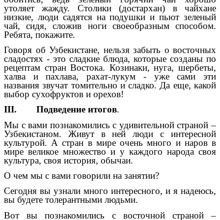
утоляет жажду. Столики (достархан) в чайхане
низкие, люди садятся на подушки и пьют зеленый
чай, сидя, сложив ноги своеобразным способом.
Ребята, покажите.
Говоря об Узбекистане, нельзя забыть о восточных
сладостях - это сладкие блюда, которые созданы по
рецептам стран Востока. Козинаки, нуга, шербеты,
халва и пахлава, рахат-лукум - уже сами эти
названия звучат томительно и сладко. Да еще, какой
выбор сухофруктов и орехов!
III. Подведение итогов
.
Мы с вами познакомились с удивительной страной –
Узбекистаном. Живут в ней люди с интересной
культурой. А стран в мире очень много и наров в
мире великое множество и у каждого народа своя
культура, своя история, обычаи.
О чем мы с вами говорили на занятии?
Сегодня вы узнали много интересного, и я надеюсь,
вы будете толерантными людьми.
Вот вы познакомились с восточной страной –