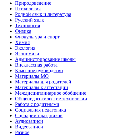
Природоведение
Психология
Родной язык и литература
Русский язык
Технология
Физика
Физкультура и спорт
Химия
Экология
Экономика
Администрирование школы
Внеклассная работа
Классное руководство
Материалы МО
Материалы для родителей
Материалы к аттестации
Междисциплинарное обобщение
Общепедагогические технологии
Работа с родителями
Социальная педагогика
Сценарии праздников
Аудиозаписи
Видеозаписи
Разное