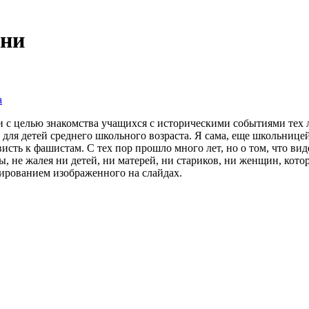
ыни
а
и с целью знакомства учащихся с историческими событиями тех 
й для детей среднего школьного возраста. Я сама, еще школьни
висть к фашистам. С тех пор прошло много лет, но о том, что вид
ы, не жалея ни детей, ни матерей, ни стариков, ни женщин, кот
ованием изображенного на слайдах.