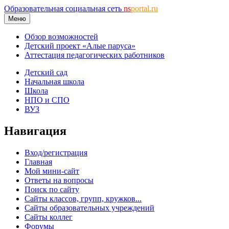
Образовательная социальная сеть
ns
portal.ru
Меню
Обзор возможностей
Детский проект «Алые паруса»
Аттестация педагогических работников
Детский сад
Начальная школа
Школа
НПО и СПО
ВУЗ
Навигация
Вход/регистрация
Главная
Мой мини-сайт
Ответы на вопросы
Поиск по сайту
Сайты классов, групп, кружков...
Сайты образовательных учреждений
Сайты коллег
Форумы