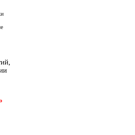
ки
ие
ий,
ии
»