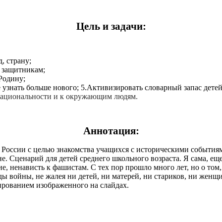
Цель и задачи:
, страну;
 защитникам;
Родину;
е узнать больше нового; 5.Активизировать словарный запас дете
национальности и к окружающим людям.
Аннотация:
 России с целью знакомства учащихся с историческими событиям
йне. Сценарий для детей среднего школьного возраста. Я сама, 
е, ненависть к фашистам. С тех пор прошло много лет, но о том,
ды войны, не жалея ни детей, ни матерей, ни стариков, ни женщ
ванием изображенного на слайдах.