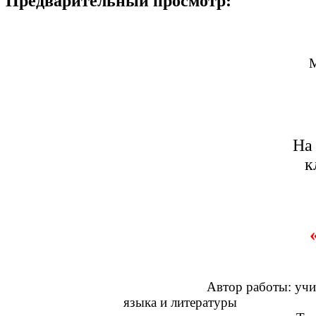
Предварительный просмотр:
М
На
к
Автор работы: учите
языка и литературы