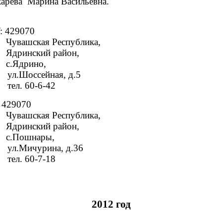
асильевна.
070
публика,
айон,
о,
ул.Шоссейная, д.5
-42
070
публика,
айон,
ры,
ул.Мичурина, д.36
-18
2012 год