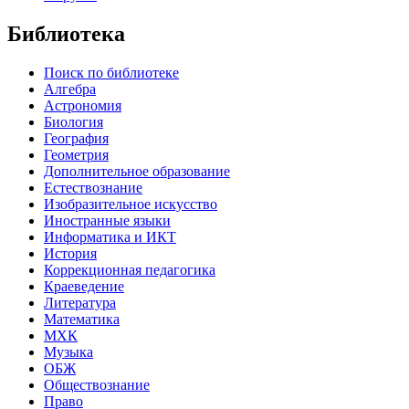
Библиотека
Поиск по библиотеке
Алгебра
Астрономия
Биология
География
Геометрия
Дополнительное образование
Естествознание
Изобразительное искусство
Иностранные языки
Информатика и ИКТ
История
Коррекционная педагогика
Краеведение
Литература
Математика
МХК
Музыка
ОБЖ
Обществознание
Право