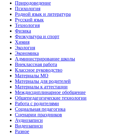
Природоведение
Психология
Родной язык и литература
Русский язык
Технология
Физика
Физкультура и спорт
Химия
Экология
Экономика
Администрирование школы
Внеклассная работа
Классное руководство
Материалы МО
Материалы для родителей
Материалы к аттестации
Междисциплинарное обобщение
Общепедагогические технологии
Работа с родителями
Социальная педагогика
Сценарии праздников
Аудиозаписи
Видеозаписи
Разное