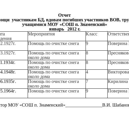
Отчет
мощи участникам БД, вдовам погибших участников ВОВ, тр
учащимися МОУ «СОШ п. Знаменский»
январь 2012 г.
та
Мероприятия
Класс
Ответстве
дения
2.1927г.
Помощь по очистке снега
9
Поверина 
3.1927г.
Помощь по очистке снега
8
Пресняков
около дома
1.1934г.
Помощь по очистке снега
8
Пресняков
около дома
4.1948г.
Помощь по очистке снега
4
Викторова
около дома
06.1935г
.
Помощь по очистке снега
7
Кирилина
около дома
05.1964г
.
Помощь по очистке снега
9
Поверина 
тор МОУ «СОШ п. Знаменский»________________В.И. Шабано