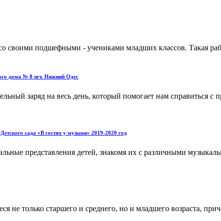
 со своими подшефными - учениками младших классов. Такая раб
ого дома № 8 пгт. Нижний Одес
льный заряд на весь день, который помогает нам справиться с п
етского сада «В гостях у музыки» 2019-2020 год
альные представления детей, знакомя их с различными музыкаль
 не только старшего и среднего, но и младшего возраста, приче