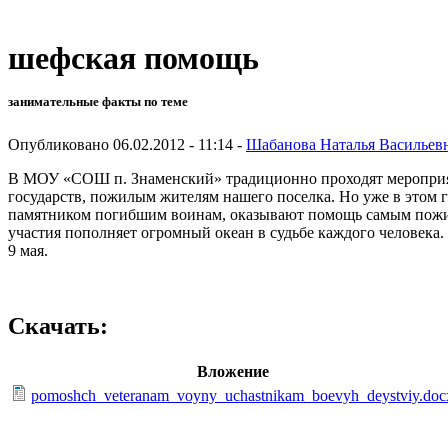
шефская помощь
занимательные факты по теме
Опубликовано 06.02.2012 - 11:14 -
Шабанова Наталья Васильев
В МОУ «СОШ п. Знаменский» традиционно проходят мероприят
государств, пожилым жителям нашего поселка. Но уже в этом г
памятником погибшим воинам, оказывают помощь самым пожилым
участия пополняет огромный океан в судьбе каждого человек
9 мая.
Скачать:
Вложение
pomoshch_veteranam_voyny_uchastnikam_boevyh_deystviy.doc