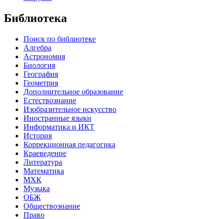
Библиотека
Поиск по библиотеке
Алгебра
Астрономия
Биология
География
Геометрия
Дополнительное образование
Естествознание
Изобразительное искусство
Иностранные языки
Информатика и ИКТ
История
Коррекционная педагогика
Краеведение
Литература
Математика
МХК
Музыка
ОБЖ
Обществознание
Право