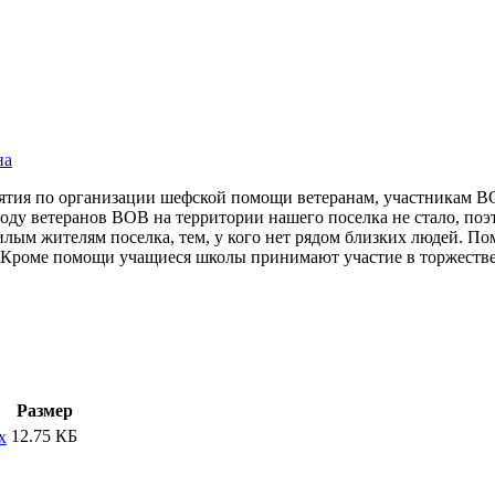
на
ия по организации шефской помощи ветеранам, участникам ВО
оду ветеранов ВОВ на территории нашего поселка не стало, поэ
 жителям поселка, тем, у кого нет рядом близких людей. Помо
а. Кроме помощи учащиеся школы принимают участие в торжест
Размер
12.75 КБ
x