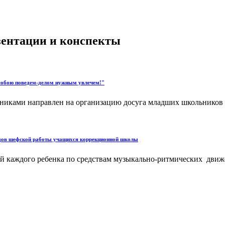
езентации и конспекты
собою поведем-делом нужным увлечем!"
иками направлен на организацию досуга младших школьников с
видов шефской работы учащихся коррекционной школы
ей каждого ребенка по средствам музыкально-ритмических движе