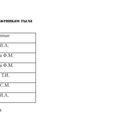
уженикам тыла
нные
И.А.
а Ф.М.
а Ф.М.
 Т.И.
 С.М.
И.А.
в