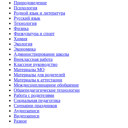
Природоведение
Психология
Родной язык и литература
Русский язык
Технология
Физика
Физкультура и спорт
Химия
Экология
Экономика
Администрирование школы
Внеклассная работа
Классное руководство
Материалы МО
Материалы для родителей
Материалы к аттестации
Междисциплинарное обобщение
Общепедагогические технологии
Работа с родителями
Социальная педагогика
Сценарии праздников
Аудиозаписи
Видеозаписи
Разное