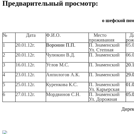
Предварительный просмотр:
о шефской по
№
Дата
Ф.И.О.
Место
Да
проживания
рож
1
20.01.12г.
Воронин П.П.
П. Знаменский
05.0
Ул. Степная
2
20.01.12г.
Чулюкин В.Д.
П. Знаменский
06.0
3
16.01.12г.
Углов М.С.
П. Знаменский
20.1
4
23.01.12г.
Анпилогов А.К.
П. Знаменский
29.0
5
25.01.12г.
Куренкова К.С.
П. Знаменский
01.
Ул. Карьерская
6
27.01.12г.
Мордвинов С.Н.
П. Знаменский
05.
Ул. Дорожная
Дирек