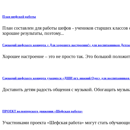
План шефской работы
План составлен для работы шефов - учеников старших классов
хорошие результаты, поэтому...
Сценарий шефского концерта « Для хорошего настроения!» для воспитанников Детск
Хорошее настроение – это не просто так. Это большой положите
Сценарий шефского концерта учащихся «ДШИ пгт. нижний Одес» для воспитанников Д
Доставить детям радость общения с музыкой. Обогащать музык
ПРОЕКТ волонтерского движения «Шефская работа»
Участниками проекта «Шефская работа» могут стать обучающиеся