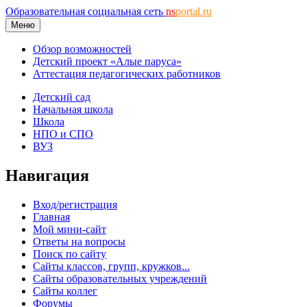
Образовательная социальная сеть
ns
portal.ru
Меню
Обзор возможностей
Детский проект «Алые паруса»
Аттестация педагогических работников
Детский сад
Начальная школа
Школа
НПО и СПО
ВУЗ
Навигация
Вход/регистрация
Главная
Мой мини-сайт
Ответы на вопросы
Поиск по сайту
Сайты классов, групп, кружков...
Сайты образовательных учреждений
Сайты коллег
Форумы