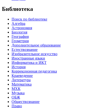
Библиотека
Поиск по библиотеке
Алгебра
Астрономия
Биология
География
Геометрия
Дополнительное образование
Естествознание
Изобразительное искусство
Иностранные языки
Информатика и ИКТ
История
Коррекционная педагогика
Краеведение
Литература
Математика
МХК
Музыка
ОБЖ
Обществознание
Право