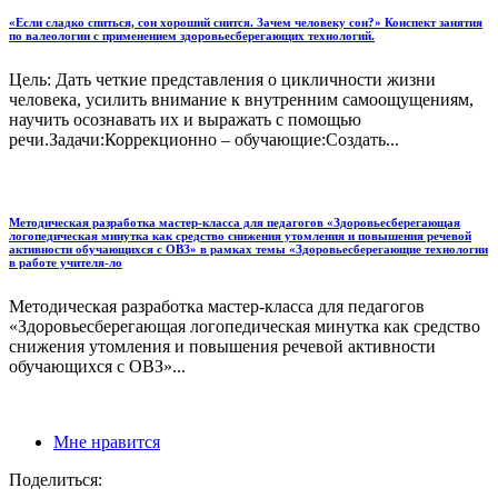
«Если сладко спиться, сон хороший снится. Зачем человеку сон?» Конспект занятия
по валеологии с применением здоровьесберегающих технологий.
Цель: Дать четкие представления о цикличности жизни
человека, усилить внимание к внутренним самоощущениям,
научить осознавать их и выражать с помощью
речи.Задачи:Коррекционно – обучающие:Создать...
Методическая разработка мастер-класса для педагогов «Здоровьесберегающая
логопедическая минутка как средство снижения утомления и повышения речевой
активности обучающихся с ОВЗ» в рамках темы «Здоровьесберегающие технологии
в работе учителя-ло
Методическая разработка мастер-класса для педагогов
«Здоровьесберегающая логопедическая минутка как средство
снижения утомления и повышения речевой активности
обучающихся с ОВЗ»...
Мне нравится
Поделиться: