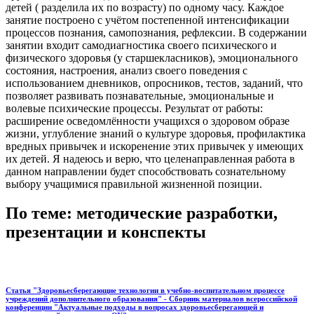
детей ( разделила их по возрасту) по одному часу. Каждое
занятие построено с учётом постепенной интенсификации
процессов познания, самопознания, рефлексии. В содержании
занятии входит самодиагностика своего психического и
физического здоровья (у старшекласников), эмоционального
состояния, настроения, анализ своего поведения с
использованием дневников, опросников, тестов, заданий, что
позволяет развивать познавательные, эмоциональные и
волевые психические процессы. Результат от работы:
расширение осведомлённости учащихся о здоровом образе
жизни, углубление знаний о культуре здоровья, профилактика
вредных привычек и искоренение этих привычек у имеющих
их детей. Я надеюсь и верю, что целенаправленная работа в
данном направлении будет способствовать сознательному
выбору учащимися правильной жизненной позиции.
По теме: методические разработки,
презентации и конспекты
Статья "Здоровьесберегающие технологии в учебно-воспитательном процессе
учреждений дополнительного образования" - Сборник материалов всероссийской
конференции "Актуальные подходы в вопросах здоровьесберегающей и