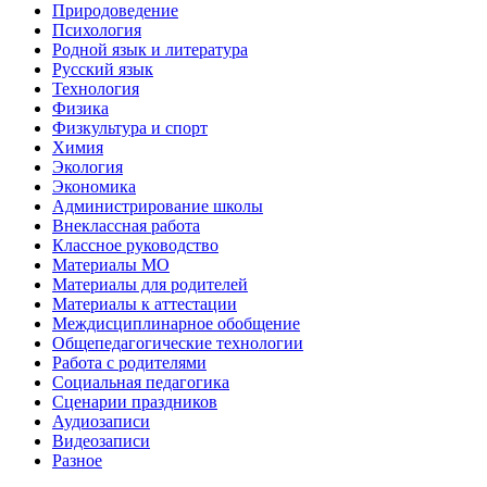
Природоведение
Психология
Родной язык и литература
Русский язык
Технология
Физика
Физкультура и спорт
Химия
Экология
Экономика
Администрирование школы
Внеклассная работа
Классное руководство
Материалы МО
Материалы для родителей
Материалы к аттестации
Междисциплинарное обобщение
Общепедагогические технологии
Работа с родителями
Социальная педагогика
Сценарии праздников
Аудиозаписи
Видеозаписи
Разное