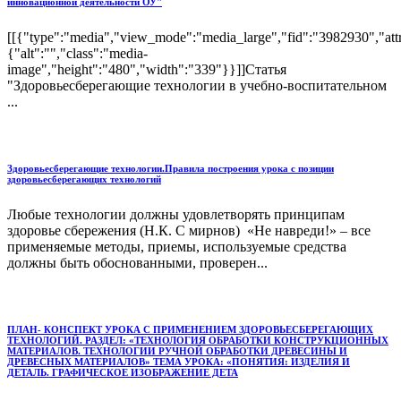
инновационной деятельности ОУ"
[[{"type":"media","view_mode":"media_large","fid":"3982930","attr
{"alt":"","class":"media-
image","height":"480","width":"339"}}]]Статья
"Здоровьесберегающие технологии в учебно-воспитательном
...
Здоровьесберегающие технологии.Правила построения урока с позиции
здоровьесберегающих технологий
Любые технологии должны удовлетворять принципам
здоровье сбережения (Н.К. С мирнов) «Не навреди!» – все
применяемые методы, приемы, используемые средства
должны быть обоснованными, проверен...
ПЛАН- КОНСПЕКТ УРОКА С ПРИМЕНЕНИЕМ ЗДОРОВЬЕСБЕРЕГАЮЩИХ
ТЕХНОЛОГИЙ. РАЗДЕЛ: «ТЕХНОЛОГИЯ ОБРАБОТКИ КОНСТРУКЦИОННЫХ
МАТЕРИАЛОВ. ТЕХНОЛОГИИ РУЧНОЙ ОБРАБОТКИ ДРЕВЕСИНЫ И
ДРЕВЕСНЫХ МАТЕРИАЛОВ» ТЕМА УРОКА: «ПОНЯТИЯ: ИЗДЕЛИЯ И
ДЕТАЛЬ. ГРАФИЧЕСКОЕ ИЗОБРАЖЕНИЕ ДЕТА