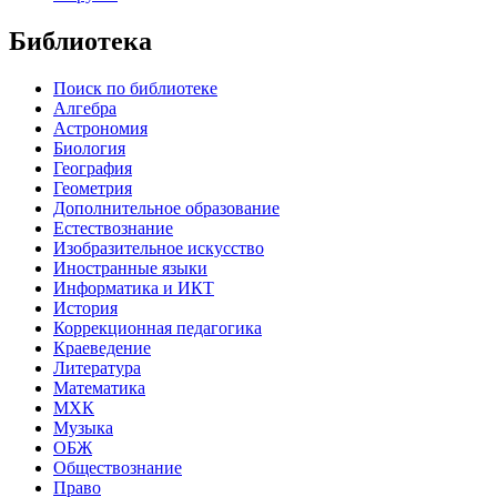
Библиотека
Поиск по библиотеке
Алгебра
Астрономия
Биология
География
Геометрия
Дополнительное образование
Естествознание
Изобразительное искусство
Иностранные языки
Информатика и ИКТ
История
Коррекционная педагогика
Краеведение
Литература
Математика
МХК
Музыка
ОБЖ
Обществознание
Право