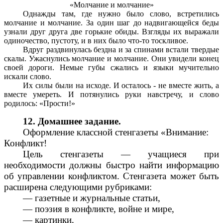
«Молчание и молчание»
Однажды там, где нужно было слово, встретились
молчание и молчание. За один шаг до надвигающейся беды
узнали друг друга две горькие обиды. Взгляды их выражали
одиночество, пустоту, и в них было что-то тоскливое.
Вдруг раздвинулась бездна и за спинами встали твердые
скалы. Ужаснулись молчание и молчание. Они увидели конец
своей дороги. Немые губы сжались и языки мучительно
искали слово.
Их силы были на исходе. И осталось - не вместе жить, а
вместе умереть. И потянулись руки навстречу, и слово
родилось: «Прости!»
12. Домашнее задание.
Оформление классной стенгазеты «Внимание:
Конфликт!
Цель стенгазеты — учащиеся при
необходимости должны быстро найти информацию
об управлении конфликтом. Стенгазета может быть
расширена следующими рубриками:
— газетные и журнальные статьи,
— поэзия в конфликте, войне и мире,
— картинки,