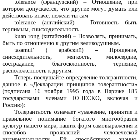
tolerance (французский) – Отношение, при
котором допускается, что другие могут думать или
действовать иначе, нежели ты сам
tolerance (английский) – Готовность быть
терпимым, снисходительность.
kuan rong (китайский) – Позволять, принимать,
быть по отношению к другим великодушным.
tasamul’ ( арабский) – Прощение,
снисходительность, мягкость, милосердие,
сострадание, благосклонность, терпение,
расположенность к другим.
Теперь послушайте определение толерантности,
данное в «Декларации принципов толерантности»
(подписана 16 ноября 1995 года в Париже 185
государствами членами ЮНЕСКО, включая и
Россию):
Толерантность означает «уважение, принятие и
правильное понимание богатого многообразия
культур нашего мира, наших форм самовыражения и
способов проявлений человеческой
индивидуальности. Ей способствуют знания,