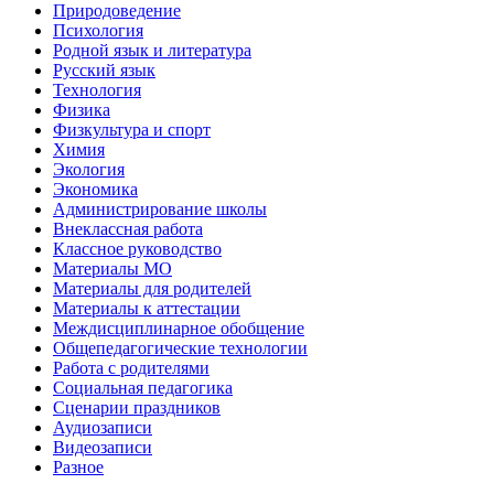
Природоведение
Психология
Родной язык и литература
Русский язык
Технология
Физика
Физкультура и спорт
Химия
Экология
Экономика
Администрирование школы
Внеклассная работа
Классное руководство
Материалы МО
Материалы для родителей
Материалы к аттестации
Междисциплинарное обобщение
Общепедагогические технологии
Работа с родителями
Социальная педагогика
Сценарии праздников
Аудиозаписи
Видеозаписи
Разное