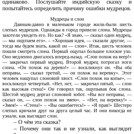
одинаково. Послушайте индийскую сказку и
попытайтесь определить причину ошибки мудрецов.
Мудрецы и слон
Давным-давно в маленьком городе жили-были шесть
слепых мудрецов. Однажды в город привели слона. Мудрецы
захотели увидеть его. Но как? «Я знаю, — сказал один мудрец,
— мы ощупаем его». – «Хорошая идея, — сказали другие, —
тогда мы будем знать, какой он — слон». Итак, шесть человек
пошли смотреть слона. Первый ощупал большое плоское ухо.
Оно медленно двигалось вперед-назад. «Слон похож на веер!»
— закричал первый мудрец. Второй мудрец потрогал ноги
слона. «Он похож на дерево!» — воскликнул он. «Вы оба
неправы, — сказал третий, — он похож на веревку». Этот
человек нащупал слоновий хвост. «Слон похож на копье», —
воскликнул четвертый. «Нет, нет, — закричал пятый, — слон
как высокая стена!» Он говорил так, ощупывая бок слона.
Шестой мудрец дергал слоновий хобот. «Вы все неправы, —
сказал он, — слон похож на змею». – «Нет, на веревку!» –
«Змея!» – «Стена!» – «Вы ошибаетесь!» – «Я прав!» Шестеро
слепых кричали друг на друга целый час. И они никогда не
узнали, как выглядит слон.
– О чём эта сказка?
– Почему они так и не узнали, как выглядит