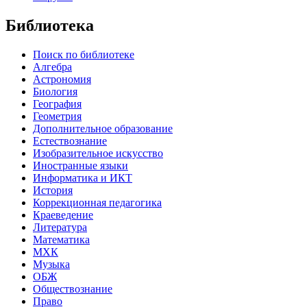
Библиотека
Поиск по библиотеке
Алгебра
Астрономия
Биология
География
Геометрия
Дополнительное образование
Естествознание
Изобразительное искусство
Иностранные языки
Информатика и ИКТ
История
Коррекционная педагогика
Краеведение
Литература
Математика
МХК
Музыка
ОБЖ
Обществознание
Право