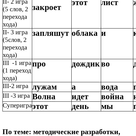
II- 2 игра
этот
лист
закроет
(5 слов, 2
перехода
хода)
II- 3 игра
запляшут
облака
и
(5слов, 2
перехода
хода)
III -1 игра
про
дождик
во
(1 переход
хода)
III-2 игра
лужам
а
вода
III -3 игра
Волна
идет
война
Cуперигра
этот
день
мы
По теме: методические разработки,