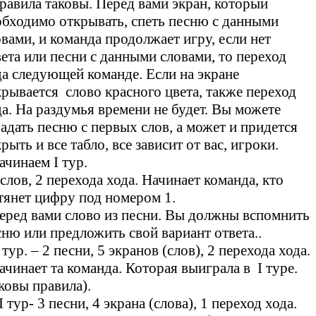
равила таковы. Перед вами экран, который
обходимо открывать, спеть песню с данными
овами, и команда продолжает игру, если нет
вета или песни с данными словами, то переход
да следующей команде. Если на экране
крывается слово красного цвета, также переход
да. На раздумья времени не будет. Вы можете
гадать песню с первых слов, а может и придется
рыть и все табло, все зависит от вас, игроки.
ачинаем I тур.
 слов, 2 перехода хода. Начинает команда, кто
тянет цифру под номером 1.
еред вами слово из песни. Вы должны вспомнить
сню или предложить свой вариант ответа..
I тур. – 2 песни, 5 экранов (слов), 2 перехода хода.
ачинает та команда. Которая выиграла в I туре.
ковы правила).
II тур- 3 песни, 4 экрана (слова), 1 переход хода.