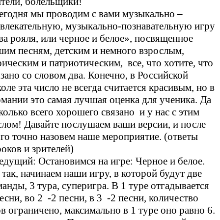
ители, болельщики!
егодня мы проводим с вами музыкально –
звлекательную, музыкально-познавательную игру
ва рояля, или черное и белое», посвященное
шим песням, детским и немного взрослым,
рическим и патриотическим, все, что хотите, что
язано со словом два. Конечно, в Российской
ле эта число не всегда считается красивым, но в
рмании это самая лучшая оценка для ученика. Да
колько всего хорошего связано и у нас с этим
слом! Давайте послушаем ваши версии, и после
ого точно назовем наше мероприятие. (ответы
роков и зрителей)
едущий: Остановимся на игре: Черное и белое.
 так, начинаем наши игру, в которой будут две
анды, 3 тура, суперигра. В 1 туре отгадывается
есни, во 2 -2 песни, в 3 -2 песни, количество
в ограничено, максимально в 1 туре оно равно 6.