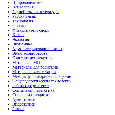
Природоведение
Психология
Родной язык и литература
Русский язык
Технология
Физика
Физкультура и спорт
Химия
Экология
Экономика
Администрирование школы
Внеклассная работа
Классное руководство
Материалы МО
Материалы для родителей
Материалы к аттестации
Междисциплинарное обобщение
Общепедагогические технологии
Работа с родителями
Социальная педагогика
Сценарии праздников
Аудиозаписи
Видеозаписи
Разное