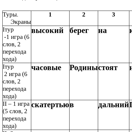
Туры.
1
2
3
Экраны
Iтур
высокий
берег
на
-1 игра (6
слов, 2
перехода
хода)
Iтур
часовые
Родины
стоят
2 игра (6
слов, 2
перехода
хода)
II – 1 игра
скатертью
в
дальний
(5 слов, 2
перехода
хода)