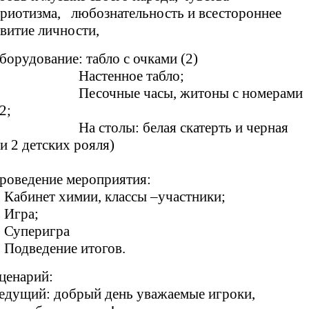
триотизма, любознательность и всестороннее
звитие личности,
борудование: табло с очками (2)
Настенное табло;
есочные часы, житоны с номерами
2;
а столы: белая скатерть и черная
или 2 детских рояля)
роведение мероприятия:
Кабинет химии, классы –участники;
Игра;
Суперигра
Подведение итогов.
ценарий:
едущий: добрый день уважаемые игроки,