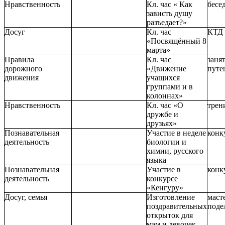
Нравственность
Кл. час « Как
бесе
зависть душу
разъедает?»
Досуг
Кл. час
КТД
«Посвящённый 8
марта»
Правила
Кл. час
заня
дорожного
«Движение
путе
движения
учащихся
группами и в
колоннах»
Нравственность
Кл. час «О
трен
дружбе и
друзьях»
Познавательная
Участие в неделе
конк
деятельность
биологии и
химии, русского
языка
Познавательная
Участие в
конк
деятельность
конкурсе
«Кенгуру»
Досуг, семья
Изготовление
маст
поздравительных
поде
открыток для
мам и девочек