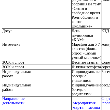
собрания на тему
«Семья и
свободное время.
Роль общения в
жизни
школьника»
Досуг
День
КТД
именинника
«КАМ»
Интеллект
Марафон для 5-7
конк
классов (блиц-
опрос «Самый
умный мальчик»)
ЗОЖ и спорт
Весёлые старты
Соре
ЗОЖ и спорт
Лыжная эстафета
соре
Индивидуальная
Индивидуальные
Бесе
работа
беседы с
учащимися
Индивидуальная
Индивидуальные
бесе
работа
беседы с
родителями
Направление
Фор
деятельности
Мероприятия
пров
марта
месяца