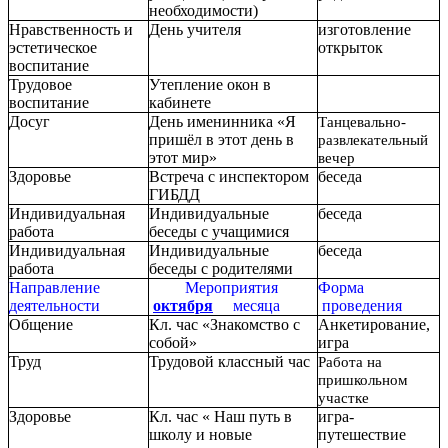
необходимости)
Нравственность и
День учителя
изготовление
эстетическое
открыток
воспитание
Трудовое
Утепление окон в
воспитание
кабинете
Досуг
День именинника «Я
Танцевально-
пришёл в этот день в
развлекательный
этот мир»
вечер
Здоровье
Встреча с инспектором
беседа
ГИБДД
Индивидуальная
Индивидуальные
беседа
работа
беседы с учащимися
Индивидуальная
Индивидуальные
беседа
работа
беседы с родителями
Направление
Мероприятия
Форма
деятельности
октября
месяца
проведения
Общение
Кл. час «Знакомство с
Анкетирование,
собой»
игра
Труд
Трудовой классный час
Работа на
пришкольном
участке
Здоровье
Кл. час « Наш путь в
игра-
школу и новые
путешествие