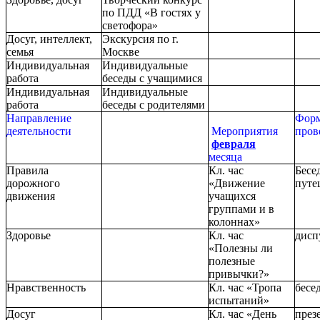
по ПДД «В гостях у
светофора»
Досуг, интеллект,
Экскурсия по г.
семья
Москве
Индивидуальная
Индивидуальные
работа
беседы с учащимися
Индивидуальная
Индивидуальные
работа
беседы с родителями
Направление
Фор
деятельности
Мероприятия
пров
февраля
месяца
Правила
Кл. час
Бесед
дорожного
«Движение
путе
движения
учащихся
группами и в
колоннах»
Здоровье
Кл. час
дисп
«Полезны ли
полезные
привычки?»
Нравственность
Кл. час «Тропа
бесе
испытаний»
Досуг
Кл. час «День
през