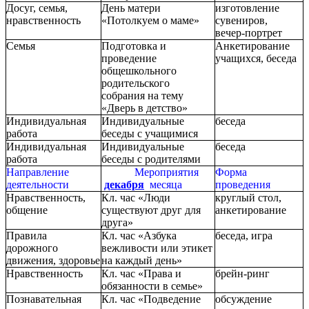
Досуг, семья,
День матери
изготовление
нравственность
«Потолкуем о маме»
сувениров,
вечер-портрет
Семья
Подготовка и
Анкетирование
проведение
учащихся, беседа
общешкольного
родительского
собрания на тему
«Дверь в детство»
Индивидуальная
Индивидуальные
беседа
работа
беседы с учащимися
Индивидуальная
Индивидуальные
беседа
работа
беседы с родителями
Направление
Мероприятия
Форма
деятельности
декабря
месяца
проведения
Нравственность,
Кл. час «Люди
круглый стол,
общение
существуют друг для
анкетирование
друга»
Правила
Кл. час «Азбука
беседа, игра
дорожного
вежливости или этикет
движения, здоровье
на каждый день»
Нравственность
Кл. час «Права и
брейн-ринг
обязанности в семье»
Познавательная
Кл. час «Подведение
обсуждение