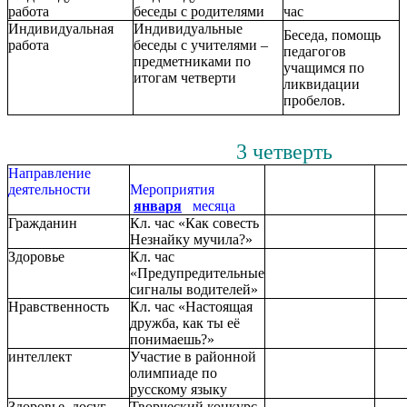
работа
беседы с родителями
час
Индивидуальная
Индивидуальные
Беседа, помощь
работа
беседы с учителями –
педагогов
предметниками по
учащимся по
итогам четверти
ликвидации
пробелов.
3 четверть
Направление
деятельности
Мероприятия
января
месяца
Гражданин
Кл. час «Как совесть
Незнайку мучила?»
Здоровье
Кл. час
«Предупредительные
сигналы водителей»
Нравственность
Кл. час «Настоящая
дружба, как ты её
понимаешь?»
интеллект
Участие в районной
олимпиаде по
русскому языку
Здоровье, досуг
Творческий конкурс