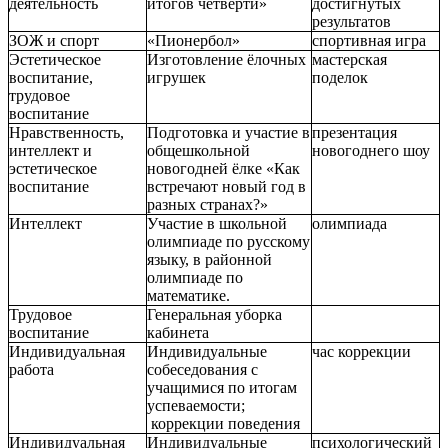
деятельность
итогов четверти»
достигнутых
результатов
ЗОЖ и спорт
«Пионербол»
спортивная игра
Эстетическое
Изготовление ёлочных
мастерская
воспитание,
игрушек
поделок
трудовое
воспитание
Нравственность,
Подготовка и участие в
презентация
интеллект и
общешкольной
новогоднего шоу
эстетическое
новогодней ёлке «Как
воспитание
встречают новый год в
разных странах?»
Интеллект
Участие в школьной
олимпиада
олимпиаде по русскому
языку, в районной
олимпиаде по
математике.
Трудовое
Генеральная уборка
воспитание
кабинета
Индивидуальная
Индивидуальные
час коррекции
работа
собеседования с
учащимися по итогам
успеваемости;
коррекции поведения
Индивидуальная
Индивидуальные
психологический