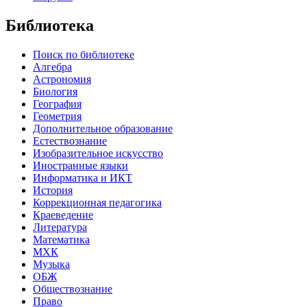
Библиотека
Поиск по библиотеке
Алгебра
Астрономия
Биология
География
Геометрия
Дополнительное образование
Естествознание
Изобразительное искусство
Иностранные языки
Информатика и ИКТ
История
Коррекционная педагогика
Краеведение
Литература
Математика
МХК
Музыка
ОБЖ
Обществознание
Право