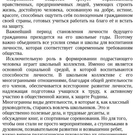
нравственных, предприимчивых людей, умеющих строить
жизнь, достойную человека, основанную на добре, истине,
красоте, способных ощутить себя полноценным гражданином
своей страны, готовых учиться работать на благо её и встать
на защиту.
Важнейший период становления личности будущего
гражданина приходится на его школьные годы. Поэтому
важно объединить все усилия семьи и школы для воспитания
личности, которая соответствует современным требованиям
общества.
Исключительную роль в формировании подрастающего
человека играет школьный коллектив. Именно он является
основной социальной средой, в которой воспитываются
способности личности. В школьном коллективе с его
многогранными отношениями, благодаря общей деятельности
его членов, обеспечивается всесторонне развитие личности,
надлежащая подготовка учащихся к труду, к активному
участию в общественной жизни, к защите Родины.
Многогранны виды деятельности, в которые я, как классный
руководитель, стараюсь вовлечь школьников. Это и
общественно полезные дела, и трудовые десанты, и
обсуждение книг, и спортивные соревнования. Но для того,
чтобы они стали не просто мероприятиями, а ступеньками в
духовном, познавательном развитии и возвышении ребят,
важно верное педагогическое руководство их отношениями,