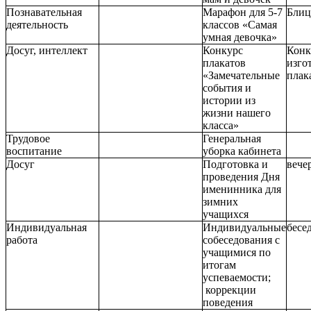
Познавательная
Марафон для 5-7
Блиц
деятельность
классов «Самая
умная девочка»
Досуг, интеллект
Конкурс
Конк
плакатов
изго
«Замечательные
плак
события и
истории из
жизни нашего
класса»
Трудовое
Генеральная
воспитание
уборка кабинета
Досуг
Подготовка и
вече
проведения Дня
именинника для
зимних
учащихся
Индивидуальная
Индивидуальные
бесе
работа
собеседования с
учащимися по
итогам
успеваемости;
коррекции
поведения