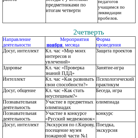
педагогов
предметниками по
учащимся по
итогам четверти
ликвидации
пробелов.
2четверть
Направление
Мероприятия
Форма
деятельности
ноября
месяца
проведения
Досуг, интеллект
Кл. час «Мир моих
Защита проектов
интересов и
увлечений»
Здоровье
Кл. час «Проверка
Занятие-игра
знаний ПДД»
Интеллект
Кл. час «Как развивать
Психологический
свои способности?»
практикум
Досуг, общение
Кл. час «Как стать
Беседа, игра
неуспешным?»
Познавательная
Участие в предметных
олимпиада
деятельность
олимпиадах
Познавательная
Участие в конкурсе
конкурс
деятельность
«Русский медвежонок»
Досуг, интеллект
Экскурсия по г.Кирову,
Поездка,
посещение музея
экскурсия
пожарной части №1