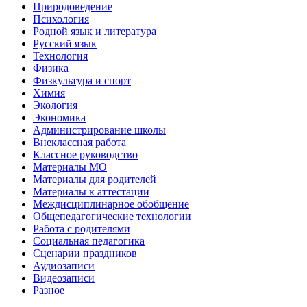
Природоведение
Психология
Родной язык и литература
Русский язык
Технология
Физика
Физкультура и спорт
Химия
Экология
Экономика
Администрирование школы
Внеклассная работа
Классное руководство
Материалы МО
Материалы для родителей
Материалы к аттестации
Междисциплинарное обобщение
Общепедагогические технологии
Работа с родителями
Социальная педагогика
Сценарии праздников
Аудиозаписи
Видеозаписи
Разное