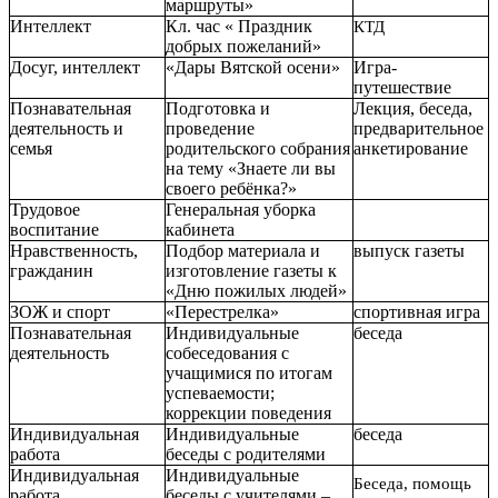
маршруты»
Интеллект
Кл. час « Праздник
КТД
добрых пожеланий»
Досуг, интеллект
«Дары Вятской осени»
Игра-
путешествие
Познавательная
Подготовка и
Лекция, беседа,
деятельность и
проведение
предварительное
семья
родительского собрания
анкетирование
на тему «Знаете ли вы
своего ребёнка?»
Трудовое
Генеральная уборка
воспитание
кабинета
Нравственность,
Подбор материала и
выпуск газеты
гражданин
изготовление газеты к
«Дню пожилых людей»
ЗОЖ и спорт
«Перестрелка»
спортивная игра
Познавательная
Индивидуальные
беседа
деятельность
собеседования с
учащимися по итогам
успеваемости;
коррекции поведения
Индивидуальная
Индивидуальные
беседа
работа
беседы с родителями
Индивидуальная
Индивидуальные
Беседа, помощь
работа
беседы с учителями –