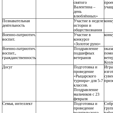
святого
прое
Валентина –
учащ
день
влюблённых»
Познавательная
Участие в неделе
конк
деятельность
истории и
обществознания
Военно-патриотич.
Участие в
конк
воспит.
конкурсе
«Золотое руно»
Военно-патриотич.
Поздравление
оказ
воспит.,
подшефных
пом
гражданственность
ветеранов
вете
Козл
Досуг
Подготовка и
Игра
проведение
изго
«Рыцарского
суве
турнира» для 5-7
приз
классов.
Поздравление
мальчиков с 23
февраля
Семья, интеллект
Подготовка и
Собр
проведение
груп
родительского
рабо