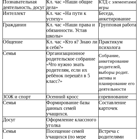
Познавательная
Кл. час «Наши общие
КТД с элементами
деятельность, досуг
дела»
игры
Интеллект
Кл. час «На пути к
Беседа,
успеху»
анкетирование
Гражданин
Кл. час «Наши права и
Групповая работа
обязанности. Устав
школы»
Общение
Кл. час «Кто я? Знаю ли
Практикум
я себя?»
психолога
Семья
Организационное
Собрание,
родительское собрание
анкетирование
«Что нужно знать
родителей,
родителям, если их
выборы родит.
ребёнок перешёл в 5
актива и
класс?»
планирование его
деятельности
ЗОЖ и спорт
Осенний кросс
соревнование
Семья
Формирование базы
Составление
данных семей
карточек
учащихся.
Досуг
Оформление классного
уголка
Семья
Посещение семей
Встреча с
учащихся (по мере
родителями