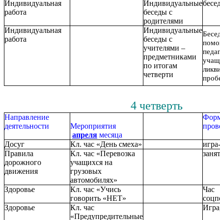
Индивидуальная
Индивидуальные
бесе
работа
беседы с
родителями
Индивидуальная
Индивидуальные
Бесед
работа
беседы с
пом
учителями –
педа
предметниками
учащ
по итогам
ликв
четверти
проб
4 четверть
Направление
Фор
деятельности
Мероприятия
пров
апреля
месяца
Досуг
Кл. час «День смеха»
игра
Правила
Кл. час «Перевозка
заня
дорожного
учащихся на
движения
грузовых
автомобилях»
Здоровье
Кл. час «Учись
Час
говорить «НЕТ»
соцп
Здоровье
Кл. час
Игра
«Предупредительные