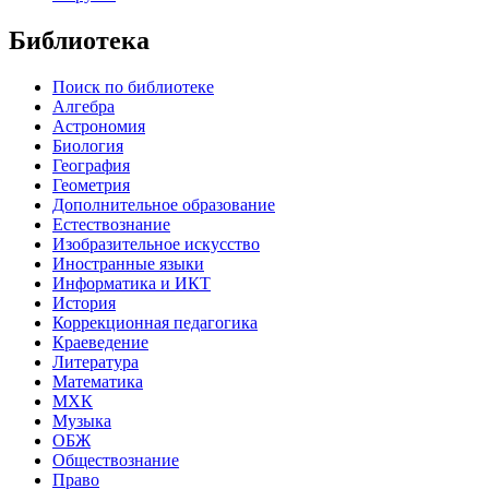
Библиотека
Поиск по библиотеке
Алгебра
Астрономия
Биология
География
Геометрия
Дополнительное образование
Естествознание
Изобразительное искусство
Иностранные языки
Информатика и ИКТ
История
Коррекционная педагогика
Краеведение
Литература
Математика
МХК
Музыка
ОБЖ
Обществознание
Право