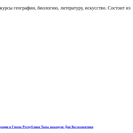
урсы географии, биологию, литературу, искусство. Состоит из
ерации и Гимна Республики Тыва накануне Дня Космонавтики