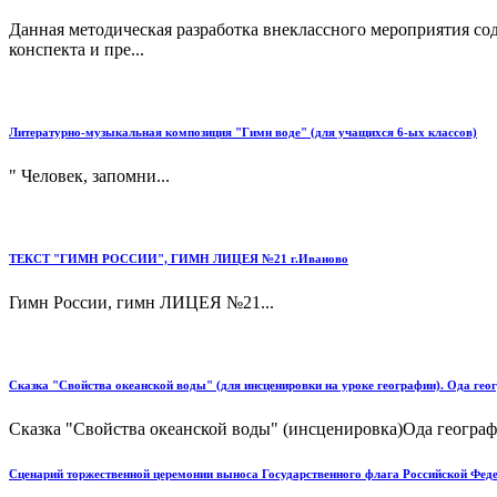
Данная методическая разработка внеклассного мероприятия сод
конспекта и пре...
Литературно-музыкальная композиция "Гимн воде" (для учащихся 6-ых классов)
" Человек, запомни...
ТЕКСТ "ГИМН РОССИИ", ГИМН ЛИЦЕЯ №21 г.Иваново
Гимн России, гимн ЛИЦЕЯ №21...
Сказка "Свойства океанской воды" (для инсценировки на уроке географии). Ода гео
Сказка "Свойства океанской воды" (инсценировка)Ода географи
Сценарий торжественной церемонии выноса Государственного флага Российской Фед