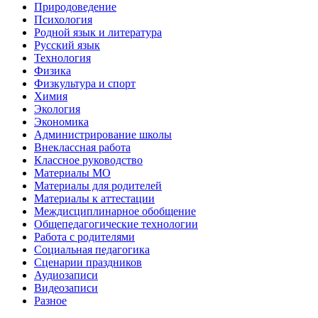
Природоведение
Психология
Родной язык и литература
Русский язык
Технология
Физика
Физкультура и спорт
Химия
Экология
Экономика
Администрирование школы
Внеклассная работа
Классное руководство
Материалы МО
Материалы для родителей
Материалы к аттестации
Междисциплинарное обобщение
Общепедагогические технологии
Работа с родителями
Социальная педагогика
Сценарии праздников
Аудиозаписи
Видеозаписи
Разное