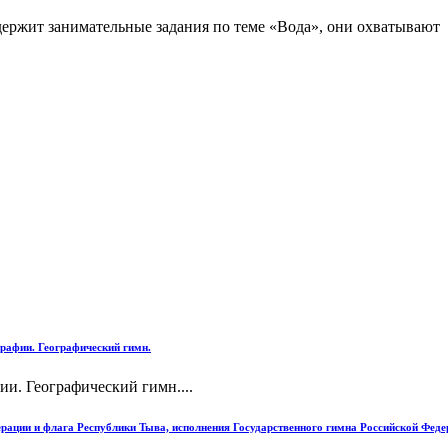
ержит занимательные задания по теме «Вода», они охватывают к
графии. Географический гимн.
и. Географический гимн....
ерации и флага Республики Тыва, исполнения Государственного гимна Российской Фед