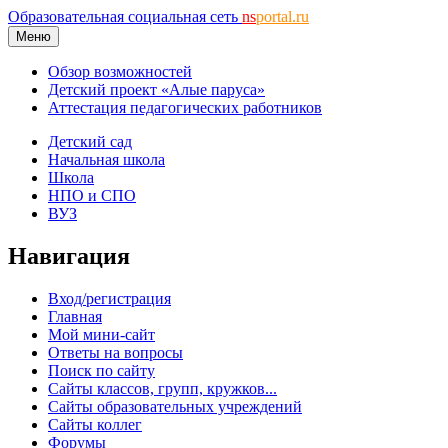
Образовательная социальная сеть
ns
portal.ru
Меню
Обзор возможностей
Детский проект «Алые паруса»
Аттестация педагогических работников
Детский сад
Начальная школа
Школа
НПО и СПО
ВУЗ
Навигация
Вход/регистрация
Главная
Мой мини-сайт
Ответы на вопросы
Поиск по сайту
Сайты классов, групп, кружков...
Сайты образовательных учреждений
Сайты коллег
Форумы